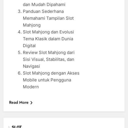
dan Mudah Dipahami
Panduan Sederhana
Memahami Tampilan Slot
Mahjong
Slot Mahjong dan Evolusi
Tema Klasik dalam Dunia
Digital
Review Slot Mahjong dari
Sisi Visual, Stabilitas, dan
Navigasi
Slot Mahjong dengan Akses
Mobile untuk Pengguna
Modern
Read More
SLOT