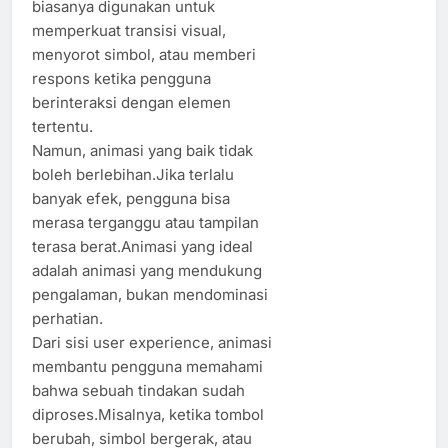
biasanya digunakan untuk
memperkuat transisi visual,
menyorot simbol, atau memberi
respons ketika pengguna
berinteraksi dengan elemen
tertentu.
Namun, animasi yang baik tidak
boleh berlebihan.Jika terlalu
banyak efek, pengguna bisa
merasa terganggu atau tampilan
terasa berat.Animasi yang ideal
adalah animasi yang mendukung
pengalaman, bukan mendominasi
perhatian.
Dari sisi user experience, animasi
membantu pengguna memahami
bahwa sebuah tindakan sudah
diproses.Misalnya, ketika tombol
berubah, simbol bergerak, atau