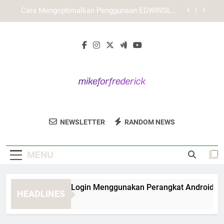
Skip
Cara Login KAYA787 Menggunakan Smartphone
to
secara Praktis
content
Cara Mengatasi KAYA787 Login yang Kembali ke
Halaman Awal
Cara EDWINSLOT Login Menggunakan Perangkat
Android dan iPhone
Cara Mengoptimalkan Penggunaan EDWINSLOT
dalam Aktivitas Harian agar Lebih Terarah
Cara Login KAYA787 Menggunakan Smartphone
secara Praktis
Mike For
Ikuti Visi Dan Misi Kampanye Mike For
Cara Mengatasi KAYA787 Login yang Kembali ke
NEWSLETTER
RANDOM NEWS
Frederick
Halaman Awal
Frederick Untuk Kota Frederick Yang Lebih
Baik.
MENU
ra EDWINSLOT Login Menggunakan Perangkat Android dan i
HEADLINES
Weeks Ago