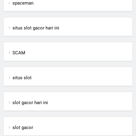
spaceman
situs slot gacor hari ini
SCAM
situs slot
slot gacor hari ini
slot gacor