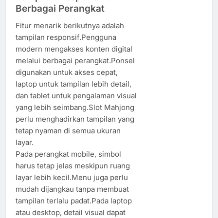
Berbagai Perangkat
Fitur menarik berikutnya adalah
tampilan responsif.Pengguna
modern mengakses konten digital
melalui berbagai perangkat.Ponsel
digunakan untuk akses cepat,
laptop untuk tampilan lebih detail,
dan tablet untuk pengalaman visual
yang lebih seimbang.Slot Mahjong
perlu menghadirkan tampilan yang
tetap nyaman di semua ukuran
layar.
Pada perangkat mobile, simbol
harus tetap jelas meskipun ruang
layar lebih kecil.Menu juga perlu
mudah dijangkau tanpa membuat
tampilan terlalu padat.Pada laptop
atau desktop, detail visual dapat