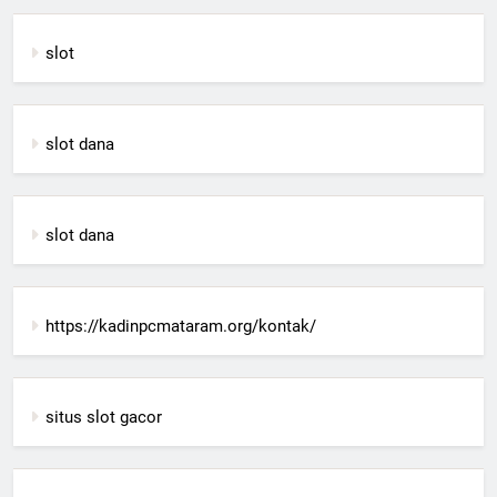
slot
slot dana
slot dana
https://kadinpcmataram.org/kontak/
situs slot gacor