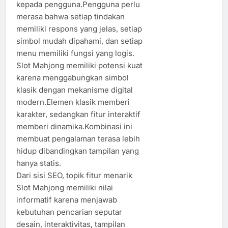
kepada pengguna.Pengguna perlu
merasa bahwa setiap tindakan
memiliki respons yang jelas, setiap
simbol mudah dipahami, dan setiap
menu memiliki fungsi yang logis.
Slot Mahjong memiliki potensi kuat
karena menggabungkan simbol
klasik dengan mekanisme digital
modern.Elemen klasik memberi
karakter, sedangkan fitur interaktif
memberi dinamika.Kombinasi ini
membuat pengalaman terasa lebih
hidup dibandingkan tampilan yang
hanya statis.
Dari sisi SEO, topik fitur menarik
Slot Mahjong memiliki nilai
informatif karena menjawab
kebutuhan pencarian seputar
desain, interaktivitas, tampilan