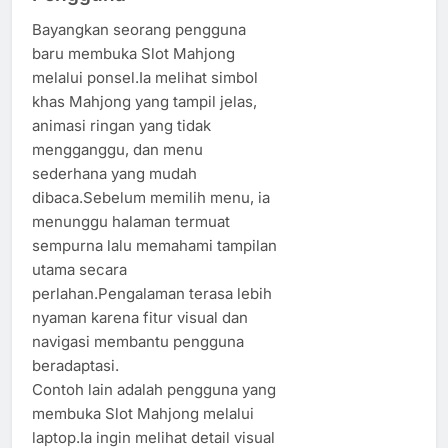
Bayangkan seorang pengguna
baru membuka Slot Mahjong
melalui ponsel.Ia melihat simbol
khas Mahjong yang tampil jelas,
animasi ringan yang tidak
mengganggu, dan menu
sederhana yang mudah
dibaca.Sebelum memilih menu, ia
menunggu halaman termuat
sempurna lalu memahami tampilan
utama secara
perlahan.Pengalaman terasa lebih
nyaman karena fitur visual dan
navigasi membantu pengguna
beradaptasi.
Contoh lain adalah pengguna yang
membuka Slot Mahjong melalui
laptop.Ia ingin melihat detail visual