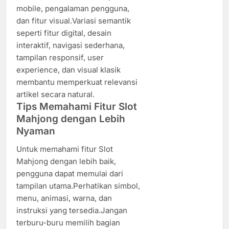
mobile, pengalaman pengguna,
dan fitur visual.Variasi semantik
seperti fitur digital, desain
interaktif, navigasi sederhana,
tampilan responsif, user
experience, dan visual klasik
membantu memperkuat relevansi
artikel secara natural.
Tips Memahami Fitur Slot
Mahjong dengan Lebih
Nyaman
Untuk memahami fitur Slot
Mahjong dengan lebih baik,
pengguna dapat memulai dari
tampilan utama.Perhatikan simbol,
menu, animasi, warna, dan
instruksi yang tersedia.Jangan
terburu-buru memilih bagian