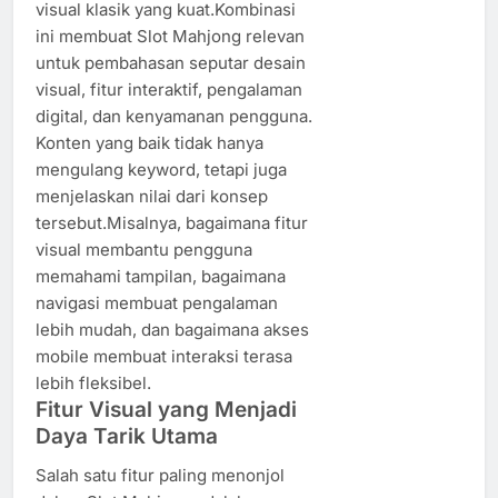
visual klasik yang kuat.Kombinasi
ini membuat Slot Mahjong relevan
untuk pembahasan seputar desain
visual, fitur interaktif, pengalaman
digital, dan kenyamanan pengguna.
Konten yang baik tidak hanya
mengulang keyword, tetapi juga
menjelaskan nilai dari konsep
tersebut.Misalnya, bagaimana fitur
visual membantu pengguna
memahami tampilan, bagaimana
navigasi membuat pengalaman
lebih mudah, dan bagaimana akses
mobile membuat interaksi terasa
lebih fleksibel.
Fitur Visual yang Menjadi
Daya Tarik Utama
Salah satu fitur paling menonjol