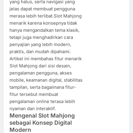
yang halus, serta navigasi yang
jelas dapat membuat pengguna
merasa lebih terlibat.Slot Mahjong
menarik karena konsepnya tidak
hanya mengandalkan tema klasik,
tetapi juga menghadirkan cara
penyajian yang lebih modern,
praktis, dan mudah dipahami.
Artikel ini membahas fitur menarik
Slot Mahjong dari sisi desain,
pengalaman pengguna, akses
mobile, keamanan digital, stabilitas
tampilan, serta bagaimana fitur-
fitur tersebut membuat
pengalaman online terasa lebih
nyaman dan interaktif.
Mengenal Slot Mahjong
sebagai Konsep Digital
Modern