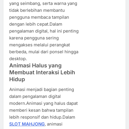
yang seimbang, serta warna yang
tidak berlebihan membantu
pengguna membaca tampilan
dengan lebih cepat.Dalam
pengalaman digital, hal ini penting
karena pengguna sering
mengakses melalui perangkat
berbeda, mulai dari ponsel hingga
desktop.
Animasi Halus yang
Membuat Interaksi Lebih
Hidup
Animasi menjadi bagian penting
dalam pengalaman digital
modern.Animasi yang halus dapat
memberi kesan bahwa tampilan
lebih responsif dan hidup.Dalam
SLOT MAHJONG
, animasi