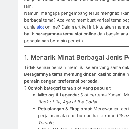
lain.
Namun, mengapa pengembang terus menghadirkan
berbagai tema? Apa yang membuat variasi tema beg
dunia
slot
online? Dalam artikel ini, kita akan mem
balik beragamnya tema slot online
dan bagaimana 
pengalaman bermain pemain.
1. Menarik Minat Berbagai Jenis 
Tidak semua pemain memiliki selera yang sama dal
Beragamnya tema memungkinkan kasino online m
pemain dengan preferensi berbeda
.
?
Contoh kategori tema slot yang populer:
Mitologi & Legenda:
Slot bertema Yunani, Mes
Book of Ra, Age of the Gods
).
Petualangan & Eksplorasi:
Menawarkan cerit
perjalanan atau perburuan harta karun (
Gonz
Tumble
).