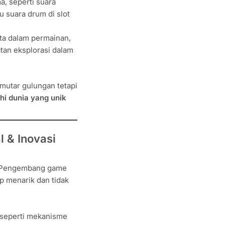
, seperti suara
u suara drum di slot
a dalam permainan,
atan eksplorasi dalam
mutar gulungan tetapi
hi dunia yang unik
l & Inovasi
t. Pengembang game
p menarik dan tidak
 seperti mekanisme