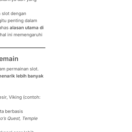
 slot dengan
itu penting dalam
bahas
alasan utama di
hal ini memengaruhi
Pemain
am permainan slot.
enarik lebih banyak
ir, Viking (contoh:
a berbasis
o’s Quest, Temple