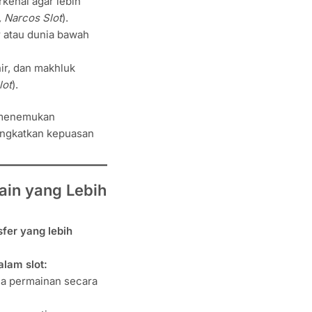
kenal agar lebih
, Narcos Slot
).
 atau dunia bawah
ir, dan makhluk
lot
).
 menemukan
ingkatkan kepuasan
in yang Lebih
er yang lebih
lam slot:
a permainan secara