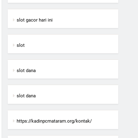
slot gacor hari ini
slot
slot dana
slot dana
https://kadinpcmataram.org/kontak/