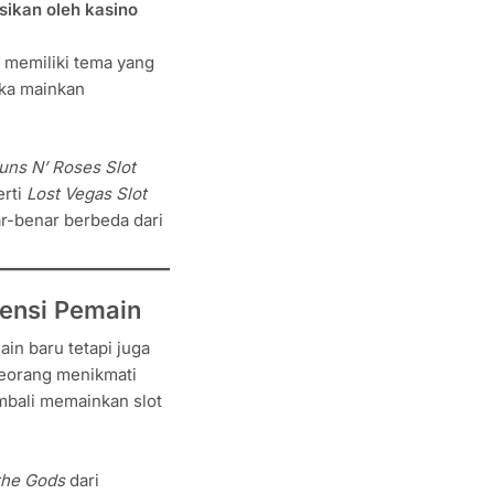
sikan oleh kasino
a memiliki tema yang
ka mainkan
uns N’ Roses Slot
rti
Lost Vegas Slot
-benar berbeda dari
tensi Pemain
in baru tetapi juga
eorang menikmati
mbali memainkan slot
the Gods
dari