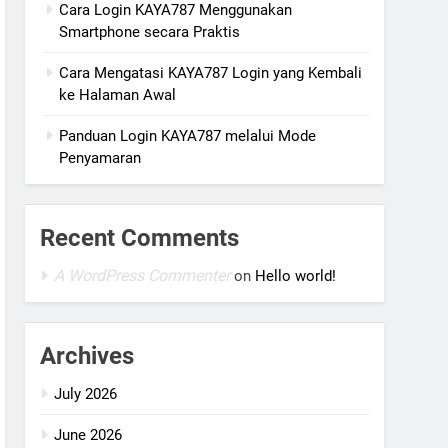
Cara Login KAYA787 Menggunakan
Smartphone secara Praktis
Cara Mengatasi KAYA787 Login yang Kembali
ke Halaman Awal
Panduan Login KAYA787 melalui Mode
Penyamaran
Recent Comments
A WordPress Commenter
on
Hello world!
Archives
July 2026
June 2026