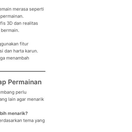
pemain merasa seperti
 permainan.
afis 3D dan realitas
 bermain.
unakan fitur
i dan harta karun.
 juga menambah
iap Permainan
embang perlu
ang lain agar menarik
bih menarik?
rdasarkan tema yang