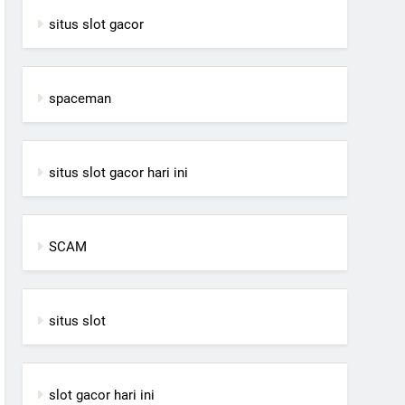
situs slot gacor
spaceman
situs slot gacor hari ini
SCAM
situs slot
slot gacor hari ini