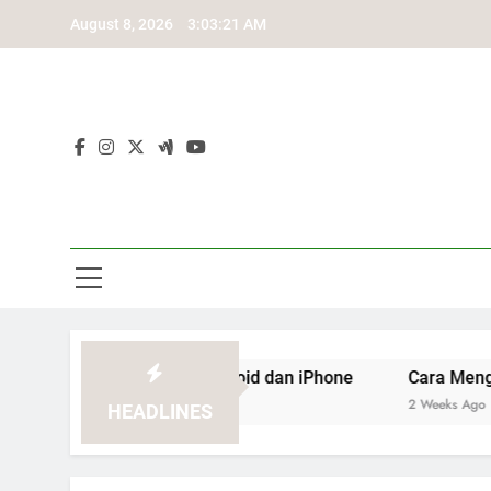
Skip
August 8, 2026
3:03:22 AM
to
content
Mik
Ikuti Visi
 Perangkat Android dan iPhone
Cara Mengoptimalkan 
2 Weeks Ago
HEADLINES