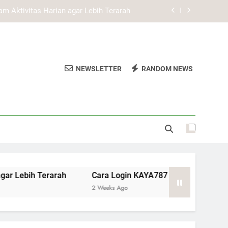
Aktivitas Harian agar Lebih Terarah
nggunakan Smartphone secara Praktis
 Login yang Kembali ke Halaman Awal
NEWSLETTER
RANDOM NEWS
nakan Perangkat Android dan iPhone
Aktivitas Harian agar Lebih Terarah
g Lebih Baik.
nggunakan Smartphone secara Praktis
 Login yang Kembali ke Halaman Awal
erarah
Cara Login KAYA787 Menggunakan Smartphone s
2 Weeks Ago