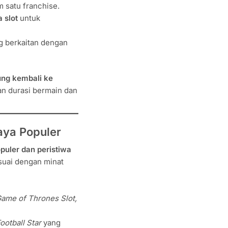
m satu franchise.
 slot
untuk
g berkaitan dengan
ung kembali ke
an durasi bermain dan
aya Populer
puler dan peristiwa
suai dengan minat
ame of Thrones Slot,
ootball Star
yang