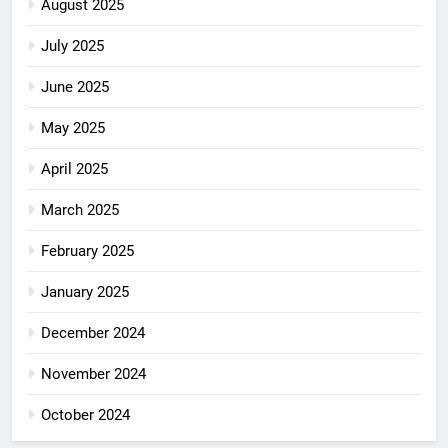
August 2025
July 2025
June 2025
May 2025
April 2025
March 2025
February 2025
January 2025
December 2024
November 2024
October 2024