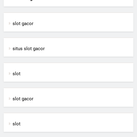
slot gacor
situs slot gacor
slot
slot gacor
slot