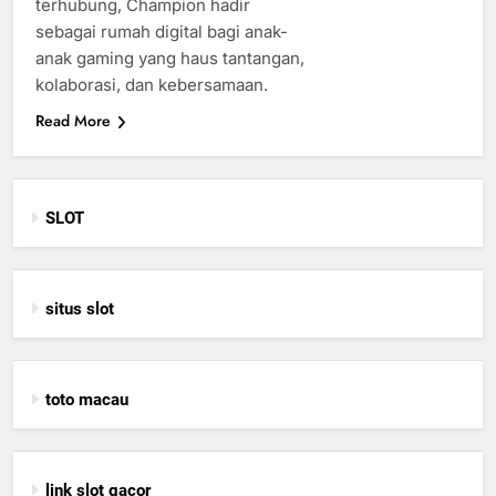
terhubung, Champion hadir
sebagai rumah digital bagi anak-
anak gaming yang haus tantangan,
kolaborasi, dan kebersamaan.
Read More
SLOT
situs slot
toto macau
link slot gacor