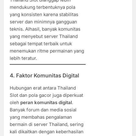
mendukung terbentuknya pola
yang konsisten karena stabilitas
server dan minimnya gangguan
teknis. Alhasil, banyak komunitas
yang menyebut server Thailand
sebagai tempat terbaik untuk
menemukan ritme permainan yang
lebih teratur.
4. Faktor Komunitas Digital
Hubungan erat antara Thailand
Slot dan pola gacor juga diperkuat
oleh
peran komunitas digital
.
Banyak forum dan media sosial
yang membahas pengalaman
bermain di server Thailand, sering
kali dikaitkan dengan keberhasilan