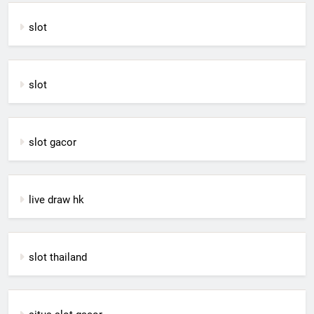
slot
slot
slot gacor
live draw hk
slot thailand