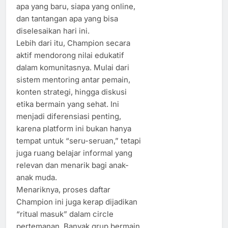
apa yang baru, siapa yang online,
dan tantangan apa yang bisa
diselesaikan hari ini.
Lebih dari itu, Champion secara
aktif mendorong nilai edukatif
dalam komunitasnya. Mulai dari
sistem mentoring antar pemain,
konten strategi, hingga diskusi
etika bermain yang sehat. Ini
menjadi diferensiasi penting,
karena platform ini bukan hanya
tempat untuk “seru-seruan,” tetapi
juga ruang belajar informal yang
relevan dan menarik bagi anak-
anak muda.
Menariknya, proses daftar
Champion ini juga kerap dijadikan
“ritual masuk” dalam circle
pertemanan. Banyak grup bermain