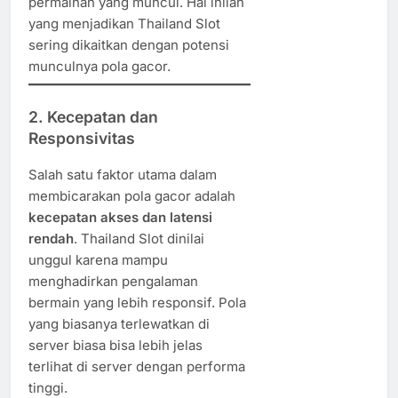
permainan yang muncul. Hal inilah
yang menjadikan Thailand Slot
sering dikaitkan dengan potensi
munculnya pola gacor.
2. Kecepatan dan
Responsivitas
Salah satu faktor utama dalam
membicarakan pola gacor adalah
kecepatan akses dan latensi
rendah
. Thailand Slot dinilai
unggul karena mampu
menghadirkan pengalaman
bermain yang lebih responsif. Pola
yang biasanya terlewatkan di
server biasa bisa lebih jelas
terlihat di server dengan performa
tinggi.