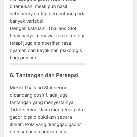
ditemukan, meskipun hasil
sebenarnya tetap bergantung pada
banyak variabel.
Dengan kata lain, Thailand Slot
tidak hanya menawarkan teknologi,
tetapi juga memberikan rasa
nyaman dan keyakinan psikologis
bagi pemain.
6. Tantangan dan Persepsi
Meski Thailand Slot sering
dipandang positif, ada juga
tantangan yang menyertainya.
Tidak semua klaim mengenai pola
gacor bisa dibuktikan secara
ilmiah. Pola yang dianggap gacor
oleh sebagian pemain bisa