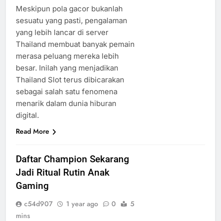
Meskipun pola gacor bukanlah
sesuatu yang pasti, pengalaman
yang lebih lancar di server
Thailand membuat banyak pemain
merasa peluang mereka lebih
besar. Inilah yang menjadikan
Thailand Slot terus dibicarakan
sebagai salah satu fenomena
menarik dalam dunia hiburan
digital.
Read More
Daftar Champion Sekarang
Jadi Ritual Rutin Anak
Gaming
c54d907
1 year ago
0
5
mins