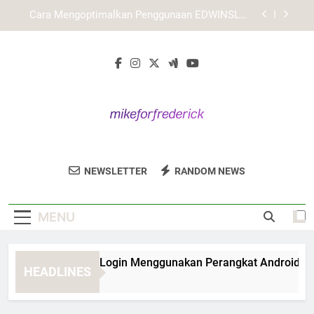
Skip
Cara Login KAYA787 Menggunakan Smartphone
to
secara Praktis
content
Cara Mengatasi KAYA787 Login yang Kembali ke
Halaman Awal
Cara EDWINSLOT Login Menggunakan Perangkat
Android dan iPhone
Cara Mengoptimalkan Penggunaan EDWINSLOT
dalam Aktivitas Harian agar Lebih Terarah
Cara Login KAYA787 Menggunakan Smartphone
secara Praktis
Mike For
Ikuti Visi Dan Misi Kampanye Mike For
Cara Mengatasi KAYA787 Login yang Kembali ke
NEWSLETTER
RANDOM NEWS
Frederick
Halaman Awal
Frederick Untuk Kota Frederick Yang Lebih
Baik.
MENU
ra EDWINSLOT Login Menggunakan Perangkat Android dan i
HEADLINES
Weeks Ago