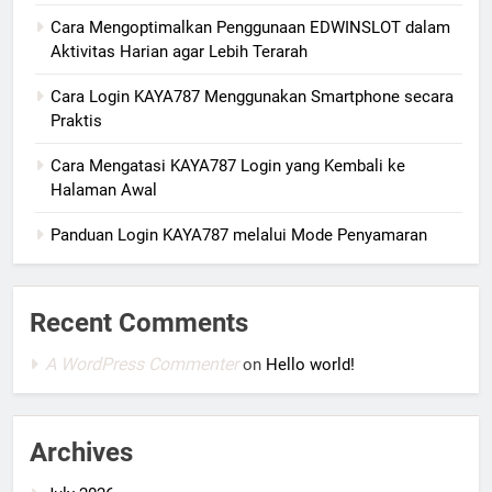
Cara Mengoptimalkan Penggunaan EDWINSLOT dalam
Aktivitas Harian agar Lebih Terarah
Cara Login KAYA787 Menggunakan Smartphone secara
Praktis
Cara Mengatasi KAYA787 Login yang Kembali ke
Halaman Awal
Panduan Login KAYA787 melalui Mode Penyamaran
Recent Comments
A WordPress Commenter
on
Hello world!
Archives