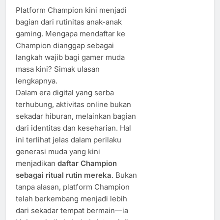
Platform Champion kini menjadi
bagian dari rutinitas anak-anak
gaming. Mengapa mendaftar ke
Champion dianggap sebagai
langkah wajib bagi gamer muda
masa kini? Simak ulasan
lengkapnya.
Dalam era digital yang serba
terhubung, aktivitas online bukan
sekadar hiburan, melainkan bagian
dari identitas dan keseharian. Hal
ini terlihat jelas dalam perilaku
generasi muda yang kini
menjadikan
daftar Champion
sebagai ritual rutin mereka
. Bukan
tanpa alasan, platform Champion
telah berkembang menjadi lebih
dari sekadar tempat bermain—ia