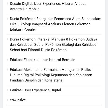
Desain Digital, User Experience, Hiburan Visual,
Antarmuka Mobile
Dunia Pokémon Energi dan Fenomena Alam Sains dalam
Fiksi Ekologi Imajinatif Analisis Elemen Pokémon
Edukasi Populer
Dunia Pokémon Interaksi Manusia & Pokémon Budaya
dan Kehidupan Sosial Pokémon Ekologi dan Kehidupan
Sehari-hari Filosofi Dunia Pokémon
Edukasi Ekspektasi dan Kontrol Bermain
Edukasi Mekanisme Permainan Manajemen Risiko
Hiburan Digital Psikologi Keputusan dan Kebiasaan
Panduan Disiplin dan Konsistensi
Edukasi User Experience Digital
edwinslot