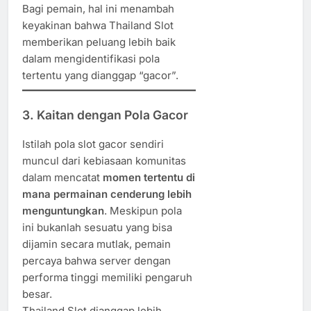
Bagi pemain, hal ini menambah
keyakinan bahwa Thailand Slot
memberikan peluang lebih baik
dalam mengidentifikasi pola
tertentu yang dianggap “gacor”.
3. Kaitan dengan Pola Gacor
Istilah pola slot gacor sendiri
muncul dari kebiasaan komunitas
dalam mencatat
momen tertentu di
mana permainan cenderung lebih
menguntungkan
. Meskipun pola
ini bukanlah sesuatu yang bisa
dijamin secara mutlak, pemain
percaya bahwa server dengan
performa tinggi memiliki pengaruh
besar.
Thailand Slot dianggap lebih