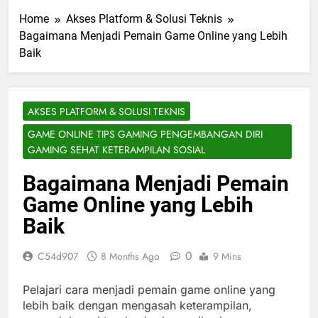
Home
Akses Platform & Solusi Teknis
Bagaimana Menjadi Pemain Game Online yang Lebih
Baik
AKSES PLATFORM & SOLUSI TEKNIS
GAME ONLINE TIPS GAMING PENGEMBANGAN DIRI
GAMING SEHAT KETERAMPILAN SOSIAL
Bagaimana Menjadi Pemain
Game Online yang Lebih
Baik
0
C54d907
8 Months Ago
9 Mins
Pelajari cara menjadi pemain game online yang
lebih baik dengan mengasah keterampilan,