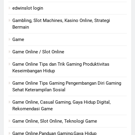
edwinslot login
Gambling, Slot Machines, Kasino Online, Strategi
Bermain
Game
Game Online / Slot Online
Game Online Tips dan Trik Gaming Produktivitas
Keseimbangan Hidup
Game Online Tips Gaming Pengembangan Diri Gaming
Sehat Keterampilan Sosial
Game Online, Casual Gaming, Gaya Hidup Digital,
Rekomendasi Game
Game Online, Slot Online, Teknologi Game
Game Online,Panduan Gaming,Gaya Hidup