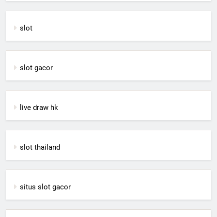
slot
slot gacor
live draw hk
slot thailand
situs slot gacor