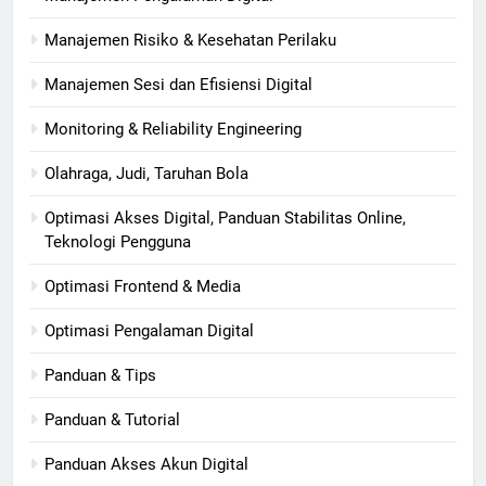
Manajemen Risiko & Kesehatan Perilaku
Manajemen Sesi dan Efisiensi Digital
Monitoring & Reliability Engineering
Olahraga, Judi, Taruhan Bola
Optimasi Akses Digital, Panduan Stabilitas Online,
Teknologi Pengguna
Optimasi Frontend & Media
Optimasi Pengalaman Digital
Panduan & Tips
Panduan & Tutorial
Panduan Akses Akun Digital