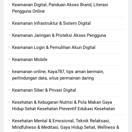
Keamanan Digital, Panduan Akses Brand, Literasi
Pengguna Online
Keamanan Infrastruktur & Sistem Digital
Keamanan Jaringan & Proteksi Akses Pengguna
Keamanan Login & Pemulihan Akun Digital
Keamanan Mobile
keamanan online, Kaya787, tips aman bermain,
perlindungan data, situs permainan daring
Keamanan Siber & Privasi Digital
Kesehatan & Kebugaran Nutrisi & Pola Makan Gaya
Hidup Sehat Kesehatan Preventif Edukasi Kesehatan
Kesehatan Mental & Emosional, Teknik Relaksasi,
Mindfulness & Meditasi, Gaya Hidup Sehat, Wellness &