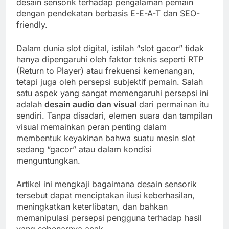
desain sensorik terhadap pengalaman pemain
dengan pendekatan berbasis E-E-A-T dan SEO-
friendly.
Dalam dunia slot digital, istilah “slot gacor” tidak
hanya dipengaruhi oleh faktor teknis seperti RTP
(Return to Player) atau frekuensi kemenangan,
tetapi juga oleh persepsi subjektif pemain. Salah
satu aspek yang sangat memengaruhi persepsi ini
adalah
desain audio dan visual
dari permainan itu
sendiri. Tanpa disadari, elemen suara dan tampilan
visual memainkan peran penting dalam
membentuk keyakinan bahwa suatu mesin slot
sedang “gacor” atau dalam kondisi
menguntungkan.
Artikel ini mengkaji bagaimana desain sensorik
tersebut dapat menciptakan ilusi keberhasilan,
meningkatkan keterlibatan, dan bahkan
memanipulasi persepsi pengguna terhadap hasil