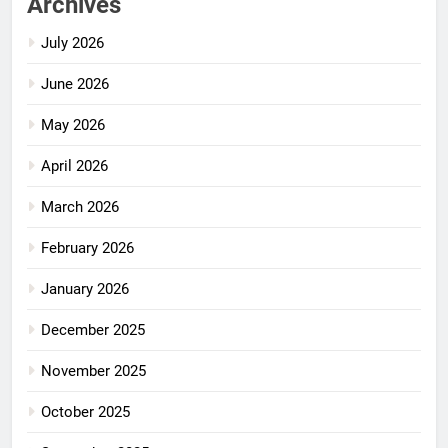
Archives
July 2026
June 2026
May 2026
April 2026
March 2026
February 2026
January 2026
December 2025
November 2025
October 2025