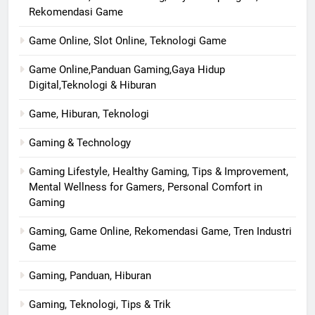
Rekomendasi Game
Game Online, Slot Online, Teknologi Game
Game Online,Panduan Gaming,Gaya Hidup
Digital,Teknologi & Hiburan
Game, Hiburan, Teknologi
Gaming & Technology
Gaming Lifestyle, Healthy Gaming, Tips & Improvement,
Mental Wellness for Gamers, Personal Comfort in
Gaming
Gaming, Game Online, Rekomendasi Game, Tren Industri
Game
Gaming, Panduan, Hiburan
Gaming, Teknologi, Tips & Trik