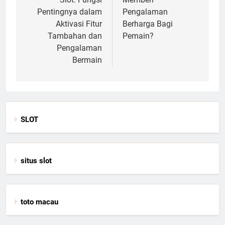
Pentingnya dalam
Pengalaman
Aktivasi Fitur
Berharga Bagi
Tambahan dan
Pemain?
Pengalaman
Bermain
SLOT
situs slot
toto macau