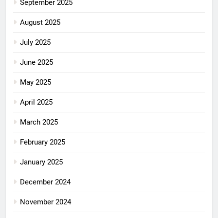
September 2025
August 2025
July 2025
June 2025
May 2025
April 2025
March 2025
February 2025
January 2025
December 2024
November 2024