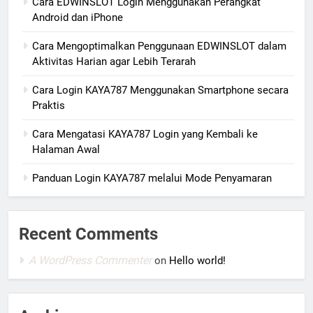
Cara EDWINSLOT Login Menggunakan Perangkat
Android dan iPhone
Cara Mengoptimalkan Penggunaan EDWINSLOT dalam
Aktivitas Harian agar Lebih Terarah
Cara Login KAYA787 Menggunakan Smartphone secara
Praktis
Cara Mengatasi KAYA787 Login yang Kembali ke
Halaman Awal
Panduan Login KAYA787 melalui Mode Penyamaran
Recent Comments
A WordPress Commenter
on
Hello world!