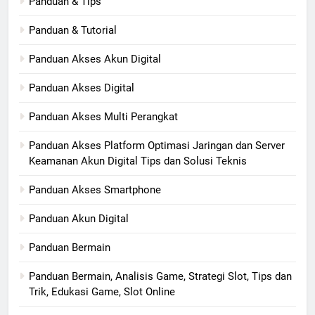
Panduan & Tips
Panduan & Tutorial
Panduan Akses Akun Digital
Panduan Akses Digital
Panduan Akses Multi Perangkat
Panduan Akses Platform Optimasi Jaringan dan Server
Keamanan Akun Digital Tips dan Solusi Teknis
Panduan Akses Smartphone
Panduan Akun Digital
Panduan Bermain
Panduan Bermain, Analisis Game, Strategi Slot, Tips dan
Trik, Edukasi Game, Slot Online