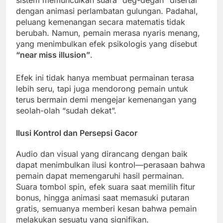
dengan animasi perlambatan gulungan. Padahal,
peluang kemenangan secara matematis tidak
berubah. Namun, pemain merasa nyaris menang,
yang menimbulkan efek psikologis yang disebut
“near miss illusion”
.
Efek ini tidak hanya membuat permainan terasa
lebih seru, tapi juga mendorong pemain untuk
terus bermain demi mengejar kemenangan yang
seolah-olah “sudah dekat”.
Ilusi Kontrol dan Persepsi Gacor
Audio dan visual yang dirancang dengan baik
dapat menimbulkan ilusi kontrol—perasaan bahwa
pemain dapat memengaruhi hasil permainan.
Suara tombol spin, efek suara saat memilih fitur
bonus, hingga animasi saat memasuki putaran
gratis, semuanya memberi kesan bahwa pemain
melakukan sesuatu yang signifikan.