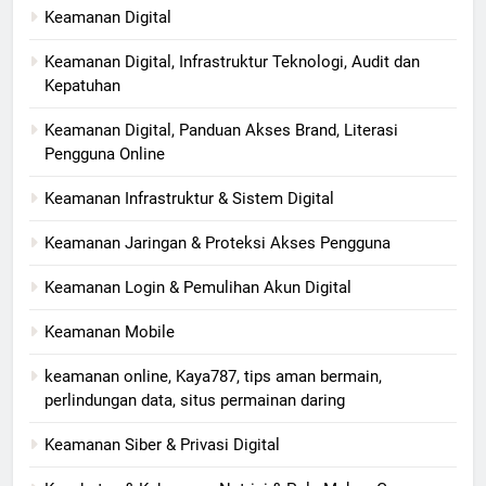
Keamanan Digital
Keamanan Digital, Infrastruktur Teknologi, Audit dan
Kepatuhan
Keamanan Digital, Panduan Akses Brand, Literasi
Pengguna Online
Keamanan Infrastruktur & Sistem Digital
Keamanan Jaringan & Proteksi Akses Pengguna
Keamanan Login & Pemulihan Akun Digital
Keamanan Mobile
keamanan online, Kaya787, tips aman bermain,
perlindungan data, situs permainan daring
Keamanan Siber & Privasi Digital