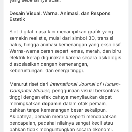
yang sebenarnya acak.
Desain Visual: Warna, Animasi, dan Respons
Estetik
Slot digital masa kini menampilkan grafik yang
semakin realistis, mulai dari simbol 3D, transisi
halus, hingga animasi kemenangan yang eksplosif.
Warna-warna cerah seperti emas, merah, dan biru
elektrik kerap digunakan karena secara psikologis
diasosiasikan dengan kemenangan,
keberuntungan, dan energi tinggi.
Menurut riset dari
International Journal of Human-
Computer Studies
, penggunaan visual berkontras
tinggi dengan efek cahaya menyilaukan dapat
meningkatkan
dopamin
dalam otak pemain,
bahkan tanpa kemenangan besar sekalipun.
Akibatnya, pemain merasa seperti mendapatkan
pencapaian, padahal nilainya sangat kecil atau
bahkan tidak menguntungkan secara ekonomi.