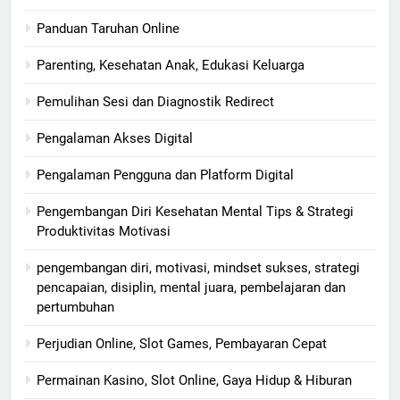
Panduan Taruhan Online
Parenting, Kesehatan Anak, Edukasi Keluarga
Pemulihan Sesi dan Diagnostik Redirect
Pengalaman Akses Digital
Pengalaman Pengguna dan Platform Digital
Pengembangan Diri Kesehatan Mental Tips & Strategi
Produktivitas Motivasi
pengembangan diri, motivasi, mindset sukses, strategi
pencapaian, disiplin, mental juara, pembelajaran dan
pertumbuhan
Perjudian Online, Slot Games, Pembayaran Cepat
Permainan Kasino, Slot Online, Gaya Hidup & Hiburan