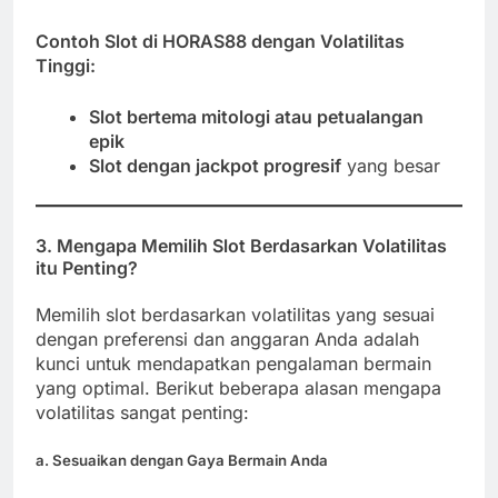
Contoh Slot di HORAS88 dengan Volatilitas
Tinggi:
Slot bertema mitologi atau petualangan
epik
Slot dengan jackpot progresif
yang besar
3. Mengapa Memilih Slot Berdasarkan Volatilitas
itu Penting?
Memilih slot berdasarkan volatilitas yang sesuai
dengan preferensi dan anggaran Anda adalah
kunci untuk mendapatkan pengalaman bermain
yang optimal. Berikut beberapa alasan mengapa
volatilitas sangat penting:
a. Sesuaikan dengan Gaya Bermain Anda