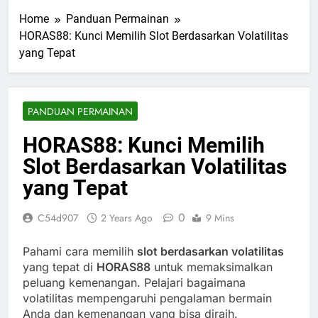
Home
Panduan Permainan
HORAS88: Kunci Memilih Slot Berdasarkan Volatilitas
yang Tepat
PANDUAN PERMAINAN
HORAS88: Kunci Memilih
Slot Berdasarkan Volatilitas
yang Tepat
0
C54d907
2 Years Ago
9 Mins
Pahami cara memilih
slot berdasarkan volatilitas
yang tepat di
HORAS88
untuk memaksimalkan
peluang kemenangan. Pelajari bagaimana
volatilitas mempengaruhi pengalaman bermain
Anda dan kemenangan yang bisa diraih.