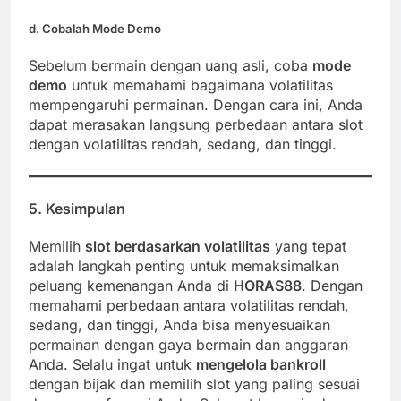
d. Cobalah Mode Demo
Sebelum bermain dengan uang asli, coba
mode
demo
untuk memahami bagaimana volatilitas
mempengaruhi permainan. Dengan cara ini, Anda
dapat merasakan langsung perbedaan antara slot
dengan volatilitas rendah, sedang, dan tinggi.
5. Kesimpulan
Memilih
slot berdasarkan volatilitas
yang tepat
adalah langkah penting untuk memaksimalkan
peluang kemenangan Anda di
HORAS88
. Dengan
memahami perbedaan antara volatilitas rendah,
sedang, dan tinggi, Anda bisa menyesuaikan
permainan dengan gaya bermain dan anggaran
Anda. Selalu ingat untuk
mengelola bankroll
dengan bijak dan memilih slot yang paling sesuai