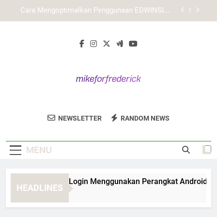
Skip
Cara Login KAYA787 Menggunakan Smartphone
to
secara Praktis
content
Cara Mengatasi KAYA787 Login yang Kembali ke
Halaman Awal
Cara EDWINSLOT Login Menggunakan Perangkat
Android dan iPhone
Cara Mengoptimalkan Penggunaan EDWINSLOT
dalam Aktivitas Harian agar Lebih Terarah
Cara Login KAYA787 Menggunakan Smartphone
secara Praktis
Mike For
Ikuti Visi Dan Misi Kampanye Mike For
Cara Mengatasi KAYA787 Login yang Kembali ke
NEWSLETTER
RANDOM NEWS
Frederick
Halaman Awal
Frederick Untuk Kota Frederick Yang Lebih
Baik.
MENU
ra EDWINSLOT Login Menggunakan Perangkat Android dan i
HEADLINES
Weeks Ago