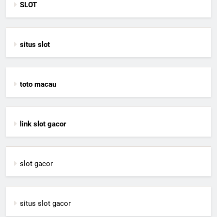
SLOT
situs slot
toto macau
link slot gacor
slot gacor
situs slot gacor