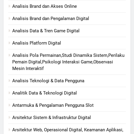
Analisis Brand dan Akses Online
Analisis Brand dan Pengalaman Digital
Analisis Data & Tren Game Digital
Analisis Platform Digital
Analisis Pola Permainan,Studi Dinamika Sistem,Perilaku
Pemain Digital,Psikologi Interaksi Game,Observasi
Mesin Interaktif
Analisis Teknologi & Data Pengguna
Analitik Data & Teknologi Digital
Antarmuka & Pengalaman Pengguna Slot
Arsitektur Sistem & Infrastruktur Digital
Arsitektur Web, Operasional Digital, Keamanan Aplikasi,