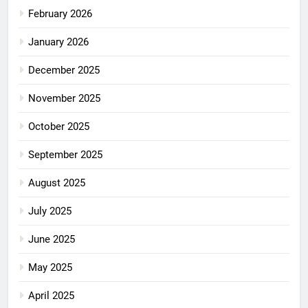
February 2026
January 2026
December 2025
November 2025
October 2025
September 2025
August 2025
July 2025
June 2025
May 2025
April 2025