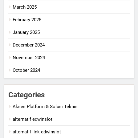
March 2025
February 2025
January 2025
December 2024
November 2024
October 2024
Categories
Akses Platform & Solusi Teknis
alternatif edwinslot
alternatif link edwinslot