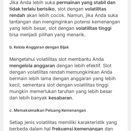
Jika Anda lebih suka
permainan yang stabil dan
tidak terlalu berisiko
, slot dengan
volatilitas
rendah
akan lebih cocok. Namun, jika Anda suka
tantangan dan menginginkan potensi kemenangan
yang lebih besar, slot dengan
volatilitas tinggi
bisa menjadi pilihan yang menarik.
b. Kelola Anggaran dengan Bijak
Mengetahui volatilitas slot membantu Anda
mengelola anggaran
dengan lebih efektif. Slot
dengan volatilitas rendah memungkinkan Anda
bermain lebih lama dengan anggaran yang lebih
kecil, sementara slot dengan volatilitas tinggi
mungkin memerlukan taruhan yang lebih besar
dan lebih banyak
kesabaran
.
c. Memaksimalkan Peluang Kemenangan
Setiap jenis volatilitas memiliki karakteristik yang
berbeda dalam hal
frekuensi kemenangan
dan