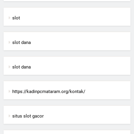
slot
slot dana
slot dana
https://kadinpcmataram.org/kontak/
situs slot gacor