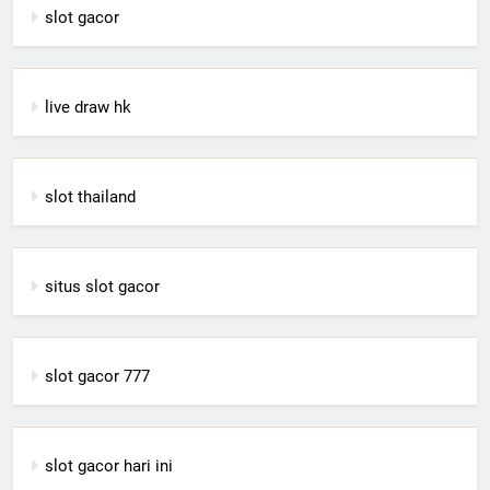
slot gacor
live draw hk
slot thailand
situs slot gacor
slot gacor 777
slot gacor hari ini