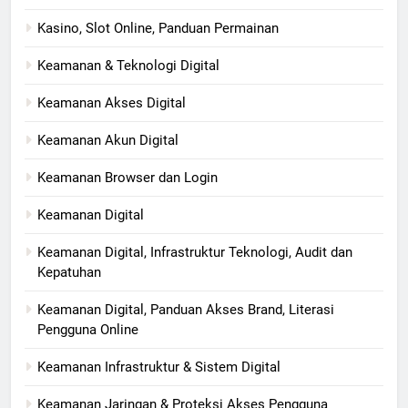
Kasino, Slot Online, Panduan Permainan
Keamanan & Teknologi Digital
Keamanan Akses Digital
Keamanan Akun Digital
Keamanan Browser dan Login
Keamanan Digital
Keamanan Digital, Infrastruktur Teknologi, Audit dan
Kepatuhan
Keamanan Digital, Panduan Akses Brand, Literasi
Pengguna Online
Keamanan Infrastruktur & Sistem Digital
Keamanan Jaringan & Proteksi Akses Pengguna