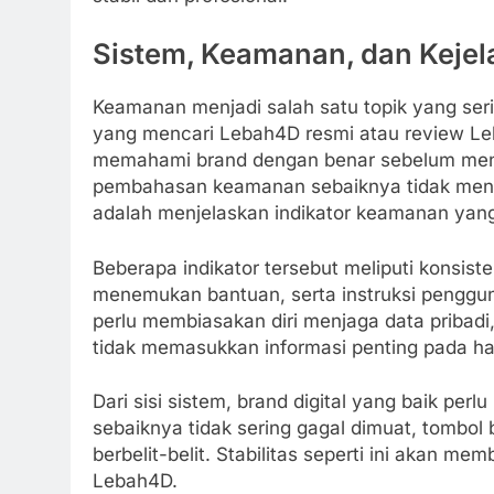
Sistem, Keamanan, dan Kejel
Keamanan menjadi salah satu topik yang ser
yang mencari Lebah4D resmi atau review L
memahami brand dengan benar sebelum mengg
pembahasan keamanan sebaiknya tidak mengg
adalah menjelaskan indikator keamanan yang
Beberapa indikator tersebut meliputi konsist
menemukan bantuan, serta instruksi pengg
perlu membiasakan diri menjaga data pribad
tidak memasukkan informasi penting pada ha
Dari sisi sistem, brand digital yang baik pe
sebaiknya tidak sering gagal dimuat, tombol 
berbelit-belit. Stabilitas seperti ini akan 
Lebah4D.