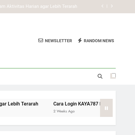
Aktivitas Harian agar Lebih Terarah
nggunakan Smartphone secara Praktis
 Login yang Kembali ke Halaman Awal
NEWSLETTER
RANDOM NEWS
nakan Perangkat Android dan iPhone
Aktivitas Harian agar Lebih Terarah
g Lebih Baik.
nggunakan Smartphone secara Praktis
 Login yang Kembali ke Halaman Awal
rarah
Cara Login KAYA787 Menggunakan Smartphone se
2 Weeks Ago