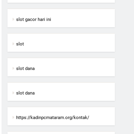
slot gacor hari ini
slot
slot dana
slot dana
https://kadinpcmataram.org/kontak/