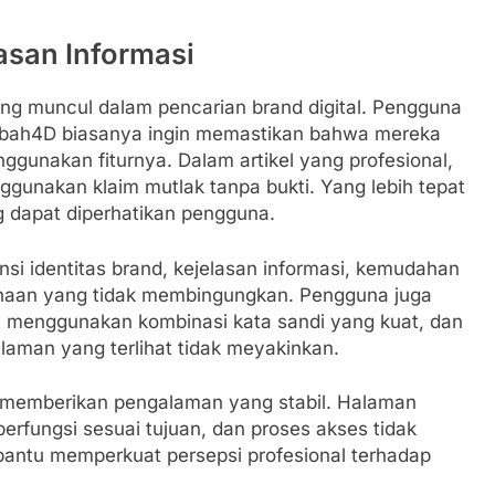
asan Informasi
ing muncul dalam pencarian brand digital. Pengguna
ebah4D biasanya ingin memastikan bahwa mereka
unakan fiturnya. Dalam artikel yang profesional,
unakan klaim mutlak tanpa bukti. Yang lebih tepat
 dapat diperhatikan pengguna.
ensi identitas brand, kejelasan informasi, kemudahan
unaan yang tidak membingungkan. Pengguna juga
i, menggunakan kombinasi kata sandi yang kuat, dan
laman yang terlihat tidak meyakinkan.
rlu memberikan pengalaman yang stabil. Halaman
berfungsi sesuai tujuan, dan proses akses tidak
membantu memperkuat persepsi profesional terhadap