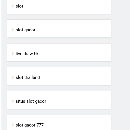
slot
slot gacor
live draw hk
slot thailand
situs slot gacor
slot gacor 777