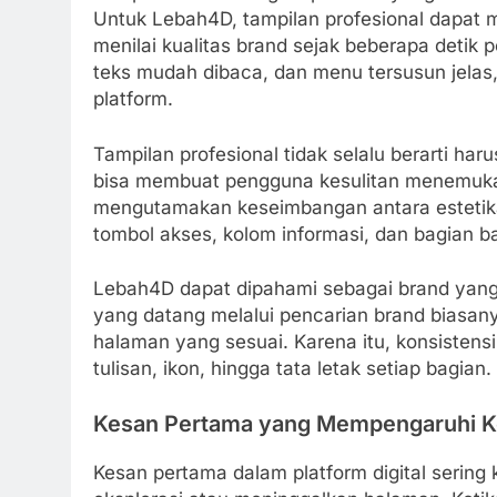
Untuk Lebah4D, tampilan profesional dapat 
menilai kualitas brand sejak beberapa detik p
teks mudah dibaca, dan menu tersusun jela
platform.
Tampilan profesional tidak selalu berarti haru
bisa membuat pengguna kesulitan menemukan 
mengutamakan keseimbangan antara estetika
tombol akses, kolom informasi, dan bagian b
Lebah4D dapat dipahami sebagai brand yang 
yang datang melalui pencarian brand biasa
halaman yang sesuai. Karena itu, konsistensi
tulisan, ikon, hingga tata letak setiap bagian.
Kesan Pertama yang Mempengaruhi 
Kesan pertama dalam platform digital serin