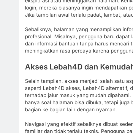
eksplorasi atau meninggalkan halaman. Ket
login, mereka biasanya ingin mendapatkan 
Jika tampilan awal terlalu padat, lambat, at
Sebaliknya, halaman yang menampilkan infor
profesional. Misalnya, pengguna baru dapat
dan informasi bantuan tanpa harus mencari te
meningkatkan rasa percaya karena pengguna
Akses Lebah4D dan Kemudah
Selain tampilan, akses menjadi salah satu a
seperti Lebah4D akses, Lebah4D alternatif
terhadap jalur masuk yang mudah dipahami. 
hanya soal halaman bisa dibuka, tetapi juga
bagian ke bagian lain dengan nyaman.
Navigasi yang efektif sebaiknya dibuat sed
familiar dan tidak terlalu teknis. Pengguna 