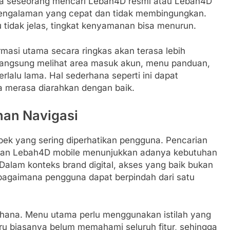
ika seseorang mencari Lebah4D resmi atau Lebah4D
pengalaman yang cepat dan tidak membingungkan.
au tidak jelas, tingkat kenyamanan bisa menurun.
masi utama secara ringkas akan terasa lebih
 langsung melihat area masuk akun, menu panduan,
rlalu lama. Hal sederhana seperti ini dapat
 merasa diarahkan dengan baik.
an Navigasi
spek yang sering diperhatikan pengguna. Pencarian
, dan Lebah4D mobile menunjukkan adanya kebutuhan
Dalam konteks brand digital, akses yang baik bukan
 bagaimana pengguna dapat berpindah dari satu
erhana. Menu utama perlu menggunakan istilah yang
baru biasanya belum memahami seluruh fitur, sehingga