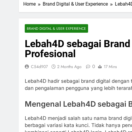
Home
Brand Digital & User Experience
Lebah4D
BRAND DIGITAL & USER EXPERIENCE
Lebah4D sebagai Brand 
Profesional
0
C54d907
2 Months Ago
17 Mins
Lebah4D hadir sebagai brand digital dengan t
dan pengalaman pengguna yang lebih terara
Mengenal Lebah4D sebagai B
Lebah4D menjadi salah satu nama brand digit
berbagai variasi kata kunci. Tidak hanya p