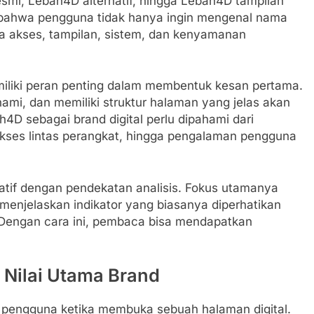
smi, Lebah4D alternatif, hingga Lebah4D tampilan
n bahwa pengguna tidak hanya ingin mengenal nama
a akses, tampilan, sistem, dan kenyamanan
emiliki peran penting dalam membentuk kesan pertama.
hami, dan memiliki struktur halaman yang jelas akan
 sebagai brand digital perlu dipahami dari
, akses lintas perangkat, hingga pengalaman pengguna
atif dengan pendekatan analisis. Fokus utamanya
menjelaskan indikator yang biasanya diperhatikan
. Dengan cara ini, pembaca bisa mendapatkan
 Nilai Utama Brand
t pengguna ketika membuka sebuah halaman digital.