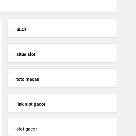
SLOT
situs slot
toto macau
link slot gacor
slot gacor