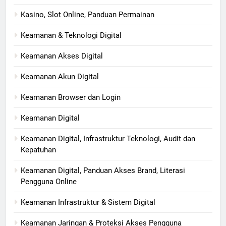
Kasino, Slot Online, Panduan Permainan
Keamanan & Teknologi Digital
Keamanan Akses Digital
Keamanan Akun Digital
Keamanan Browser dan Login
Keamanan Digital
Keamanan Digital, Infrastruktur Teknologi, Audit dan
Kepatuhan
Keamanan Digital, Panduan Akses Brand, Literasi
Pengguna Online
Keamanan Infrastruktur & Sistem Digital
Keamanan Jaringan & Proteksi Akses Pengguna