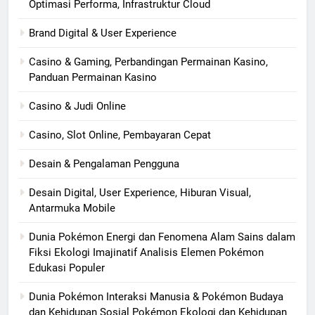
Optimasi Performa, Infrastruktur Cloud
Brand Digital & User Experience
Casino & Gaming, Perbandingan Permainan Kasino,
Panduan Permainan Kasino
Casino & Judi Online
Casino, Slot Online, Pembayaran Cepat
Desain & Pengalaman Pengguna
Desain Digital, User Experience, Hiburan Visual,
Antarmuka Mobile
Dunia Pokémon Energi dan Fenomena Alam Sains dalam
Fiksi Ekologi Imajinatif Analisis Elemen Pokémon
Edukasi Populer
Dunia Pokémon Interaksi Manusia & Pokémon Budaya
dan Kehidupan Sosial Pokémon Ekologi dan Kehidupan