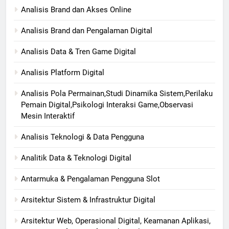
Analisis Brand dan Akses Online
Analisis Brand dan Pengalaman Digital
Analisis Data & Tren Game Digital
Analisis Platform Digital
Analisis Pola Permainan,Studi Dinamika Sistem,Perilaku
Pemain Digital,Psikologi Interaksi Game,Observasi
Mesin Interaktif
Analisis Teknologi & Data Pengguna
Analitik Data & Teknologi Digital
Antarmuka & Pengalaman Pengguna Slot
Arsitektur Sistem & Infrastruktur Digital
Arsitektur Web, Operasional Digital, Keamanan Aplikasi,