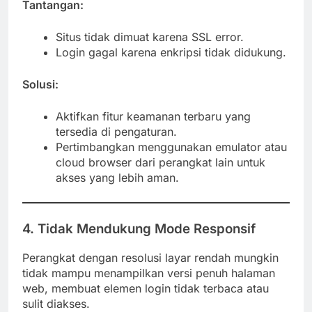
Tantangan:
Situs tidak dimuat karena SSL error.
Login gagal karena enkripsi tidak didukung.
Solusi:
Aktifkan fitur keamanan terbaru yang
tersedia di pengaturan.
Pertimbangkan menggunakan emulator atau
cloud browser dari perangkat lain untuk
akses yang lebih aman.
4. Tidak Mendukung Mode Responsif
Perangkat dengan resolusi layar rendah mungkin
tidak mampu menampilkan versi penuh halaman
web, membuat elemen login tidak terbaca atau
sulit diakses.