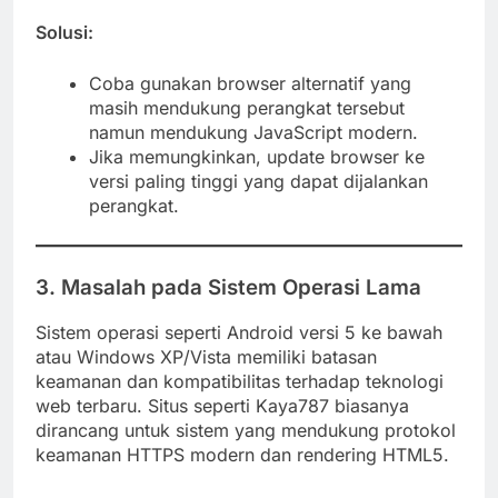
Solusi:
Coba gunakan browser alternatif yang
masih mendukung perangkat tersebut
namun mendukung JavaScript modern.
Jika memungkinkan, update browser ke
versi paling tinggi yang dapat dijalankan
perangkat.
3. Masalah pada Sistem Operasi Lama
Sistem operasi seperti Android versi 5 ke bawah
atau Windows XP/Vista memiliki batasan
keamanan dan kompatibilitas terhadap teknologi
web terbaru. Situs seperti Kaya787 biasanya
dirancang untuk sistem yang mendukung protokol
keamanan HTTPS modern dan rendering HTML5.