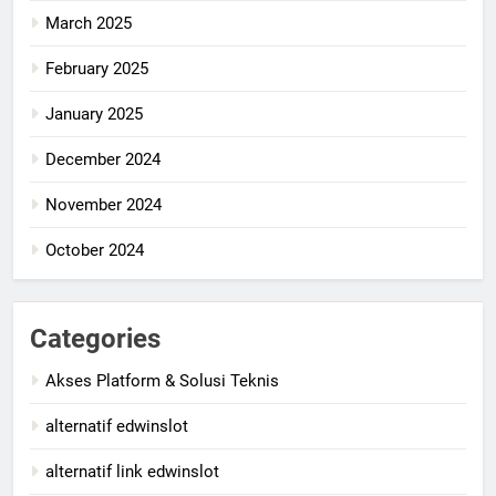
March 2025
February 2025
January 2025
December 2024
November 2024
October 2024
Categories
Akses Platform & Solusi Teknis
alternatif edwinslot
alternatif link edwinslot