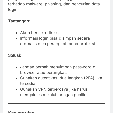
terhadap malware, phishing, dan pencurian data
login.
Tantangan:
Akun berisiko diretas.
Informasi login bisa disimpan secara
otomatis oleh perangkat tanpa proteksi.
Solusi:
Jangan pernah menyimpan password di
browser atau perangkat.
Gunakan autentikasi dua langkah (2FA) jika
tersedia.
Gunakan VPN terpercaya jika harus
mengakses melalui jaringan publik.