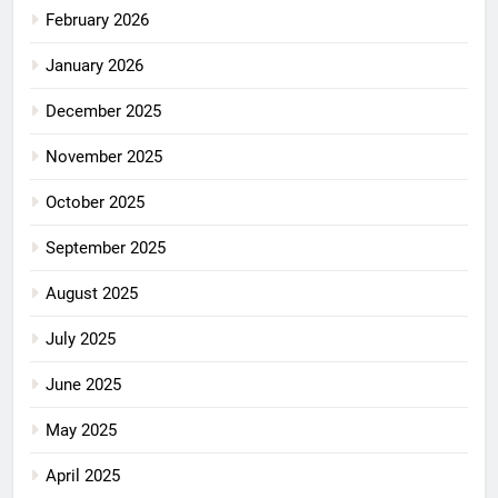
February 2026
January 2026
December 2025
November 2025
October 2025
September 2025
August 2025
July 2025
June 2025
May 2025
April 2025