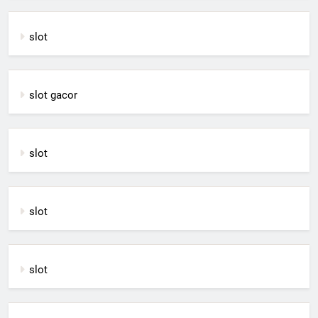
slot
slot gacor
slot
slot
slot