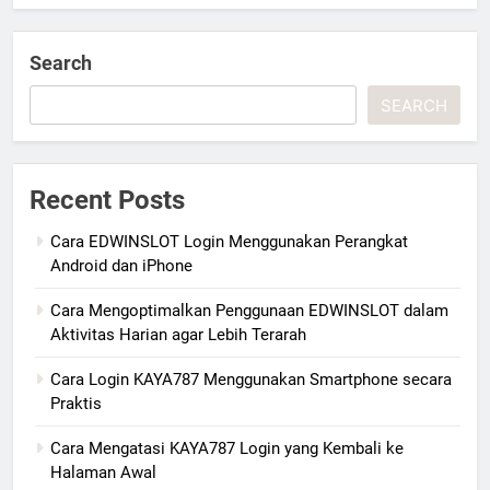
Search
SEARCH
Recent Posts
Cara EDWINSLOT Login Menggunakan Perangkat
Android dan iPhone
Cara Mengoptimalkan Penggunaan EDWINSLOT dalam
Aktivitas Harian agar Lebih Terarah
Cara Login KAYA787 Menggunakan Smartphone secara
Praktis
Cara Mengatasi KAYA787 Login yang Kembali ke
Halaman Awal