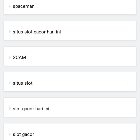
spaceman
situs slot gacor hari ini
SCAM
situs slot
slot gacor hari ini
slot gacor