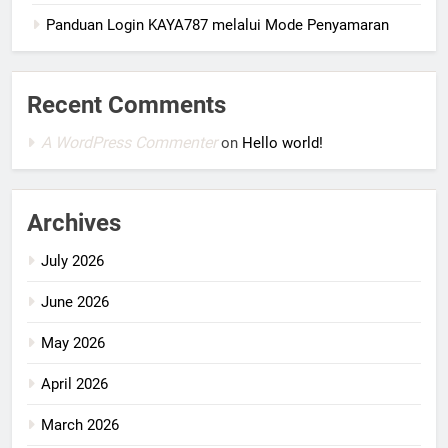
Panduan Login KAYA787 melalui Mode Penyamaran
Recent Comments
A WordPress Commenter
on
Hello world!
Archives
July 2026
June 2026
May 2026
April 2026
March 2026