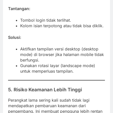
Tantangan:
Tombol login tidak terlihat.
Kolom isian terpotong atau tidak bisa diklik.
Solusi:
Aktifkan tampilan versi desktop (desktop
mode) di browser jika halaman mobile tidak
berfungsi.
Gunakan rotasi layar (landscape mode)
untuk memperluas tampilan.
5. Risiko Keamanan Lebih Tinggi
Perangkat lama sering kali sudah tidak lagi
mendapatkan pembaruan keamanan dari
pengembang. Ini membuat pengguna lebih rentan