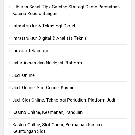
Hiburan Sehat Tips Gaming Strategi Game Permainan
Kasino Keberuntungan
Infrastruktur & Teknologi Cloud
Infrastruktur Digital & Analisis Teknis
Inovasi Teknologi
Jalur Akses dan Navigasi Platform
Judi Online
Judi Online, Slot Online, Kasino
Judi Slot Online, Teknologi Perjudian, Platform Judi
Kasino Online, Keamanan, Panduan
Kasino Online, Slot Gacor, Permainan Kasino,
Keuntungan Slot