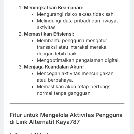
Meningkatkan Keamanan:
Mengurangi risiko akses tidak sah.
Melindungi data pribadi dan riwayat
aktivitas.
Memastikan Efisiensi:
Membantu pengguna mengatur
transaksi atau interaksi mereka
dengan lebih baik.
Mengoptimalkan pengalaman digital.
Menjaga Keandalan Akun:
Mencegah aktivitas mencurigakan
atau berbahaya.
Memastikan akun tetap berfungsi
normal tanpa gangguan.
Fitur untuk Mengelola Aktivitas Pengguna
di Link Alternatif Kaya787