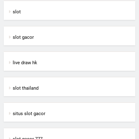
slot
slot gacor
live draw hk
slot thailand
situs slot gacor