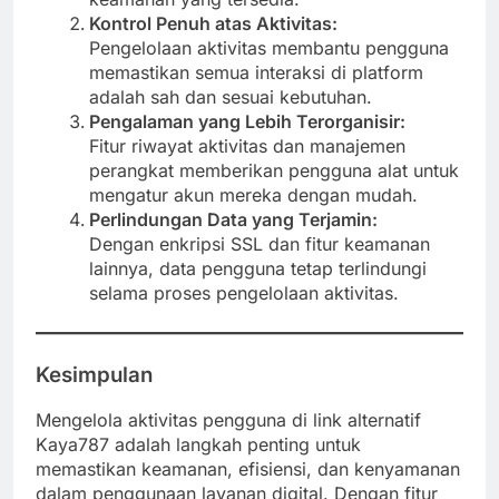
Kontrol Penuh atas Aktivitas:
Pengelolaan aktivitas membantu pengguna
memastikan semua interaksi di platform
adalah sah dan sesuai kebutuhan.
Pengalaman yang Lebih Terorganisir:
Fitur riwayat aktivitas dan manajemen
perangkat memberikan pengguna alat untuk
mengatur akun mereka dengan mudah.
Perlindungan Data yang Terjamin:
Dengan enkripsi SSL dan fitur keamanan
lainnya, data pengguna tetap terlindungi
selama proses pengelolaan aktivitas.
Kesimpulan
Mengelola aktivitas pengguna di link alternatif
Kaya787 adalah langkah penting untuk
memastikan keamanan, efisiensi, dan kenyamanan
dalam penggunaan layanan digital. Dengan fitur