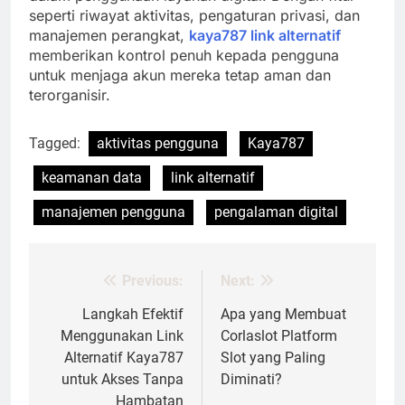
seperti riwayat aktivitas, pengaturan privasi, dan
manajemen perangkat,
kaya787 link alternatif
memberikan kontrol penuh kepada pengguna
untuk menjaga akun mereka tetap aman dan
terorganisir.
Tagged:
aktivitas pengguna
Kaya787
keamanan data
link alternatif
manajemen pengguna
pengalaman digital
Previous:
Next:
Post
navigation
Langkah Efektif
Apa yang Membuat
Menggunakan Link
Corlaslot Platform
Alternatif Kaya787
Slot yang Paling
untuk Akses Tanpa
Diminati?
Hambatan