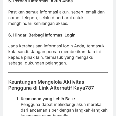
5. Perbarui Informasi Akun Anda
Pastikan semua informasi akun, seperti email dan
nomor telepon, selalu diperbarui untuk
menghindari kehilangan akses.
6. Hindari Berbagi Informasi Login
Jaga kerahasiaan informasi login Anda, termasuk
kata sandi. Jangan pernah memberikan data ini
kepada pihak lain, termasuk yang mengaku
sebagai dukungan pelanggan.
Keuntungan Mengelola Aktivitas
Pengguna di Link Alternatif Kaya787
Keamanan yang Lebih Baik:
Pengguna dapat melindungi akun mereka
dari ancaman siber dengan langkah-langkah
keamanan yang tersedia.