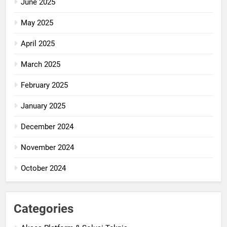
June 2025
May 2025
April 2025
March 2025
February 2025
January 2025
December 2024
November 2024
October 2024
Categories