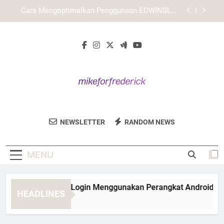
Skip
Cara Login KAYA787 Menggunakan Smartphone
to
secara Praktis
content
Cara Mengatasi KAYA787 Login yang Kembali ke
Halaman Awal
Cara EDWINSLOT Login Menggunakan Perangkat
Android dan iPhone
Cara Mengoptimalkan Penggunaan EDWINSLOT
dalam Aktivitas Harian agar Lebih Terarah
Cara Login KAYA787 Menggunakan Smartphone
secara Praktis
Mike For
Ikuti Visi Dan Misi Kampanye Mike For
Cara Mengatasi KAYA787 Login yang Kembali ke
NEWSLETTER
RANDOM NEWS
Frederick
Halaman Awal
Frederick Untuk Kota Frederick Yang Lebih
Baik.
MENU
ra EDWINSLOT Login Menggunakan Perangkat Android dan i
HEADLINES
Weeks Ago