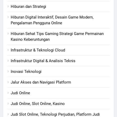
Hiburan dan Strategi
Hiburan Digital Interaktif, Desain Game Modern,
Pengalaman Pengguna Online
Hiburan Sehat Tips Gaming Strategi Game Permainan
Kasino Keberuntungan
Infrastruktur & Teknologi Cloud
Infrastruktur Digital & Analisis Teknis
Inovasi Teknologi
Jalur Akses dan Navigasi Platform
Judi Online
Judi Online, Slot Online, Kasino
Judi Slot Online, Teknologi Perjudian, Platform Judi