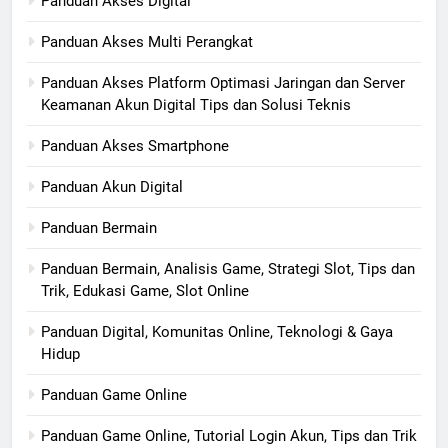
Panduan Akses Digital
Panduan Akses Multi Perangkat
Panduan Akses Platform Optimasi Jaringan dan Server
Keamanan Akun Digital Tips dan Solusi Teknis
Panduan Akses Smartphone
Panduan Akun Digital
Panduan Bermain
Panduan Bermain, Analisis Game, Strategi Slot, Tips dan
Trik, Edukasi Game, Slot Online
Panduan Digital, Komunitas Online, Teknologi & Gaya
Hidup
Panduan Game Online
Panduan Game Online, Tutorial Login Akun, Tips dan Trik