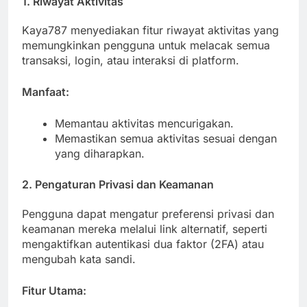
1. Riwayat Aktivitas
Kaya787 menyediakan fitur riwayat aktivitas yang
memungkinkan pengguna untuk melacak semua
transaksi, login, atau interaksi di platform.
Manfaat:
Memantau aktivitas mencurigakan.
Memastikan semua aktivitas sesuai dengan
yang diharapkan.
2. Pengaturan Privasi dan Keamanan
Pengguna dapat mengatur preferensi privasi dan
keamanan mereka melalui link alternatif, seperti
mengaktifkan autentikasi dua faktor (2FA) atau
mengubah kata sandi.
Fitur Utama: