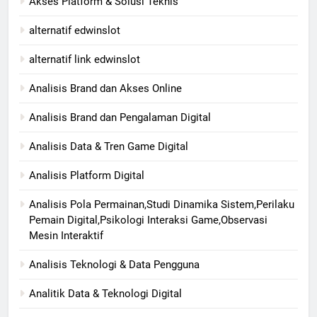
Akses Platform & Solusi Teknis
alternatif edwinslot
alternatif link edwinslot
Analisis Brand dan Akses Online
Analisis Brand dan Pengalaman Digital
Analisis Data & Tren Game Digital
Analisis Platform Digital
Analisis Pola Permainan,Studi Dinamika Sistem,Perilaku
Pemain Digital,Psikologi Interaksi Game,Observasi
Mesin Interaktif
Analisis Teknologi & Data Pengguna
Analitik Data & Teknologi Digital