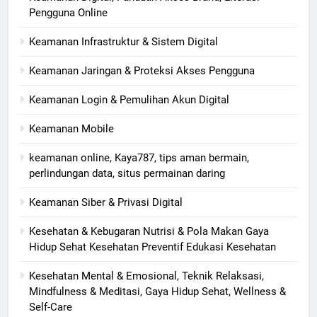
Pengguna Online
Keamanan Infrastruktur & Sistem Digital
Keamanan Jaringan & Proteksi Akses Pengguna
Keamanan Login & Pemulihan Akun Digital
Keamanan Mobile
keamanan online, Kaya787, tips aman bermain,
perlindungan data, situs permainan daring
Keamanan Siber & Privasi Digital
Kesehatan & Kebugaran Nutrisi & Pola Makan Gaya
Hidup Sehat Kesehatan Preventif Edukasi Kesehatan
Kesehatan Mental & Emosional, Teknik Relaksasi,
Mindfulness & Meditasi, Gaya Hidup Sehat, Wellness &
Self-Care