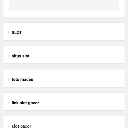
SLOT
situs slot
toto macau
link slot gacor
slot gacor