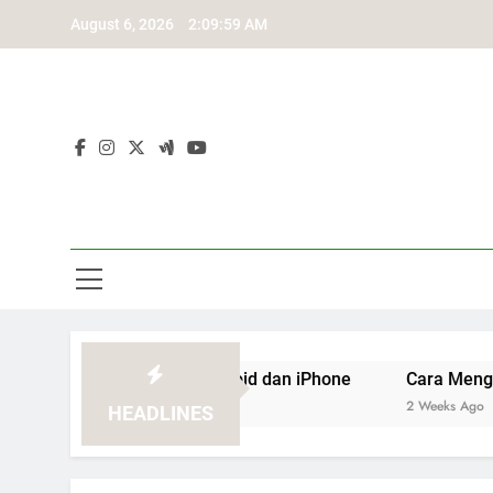
Skip
August 6, 2026
2:10:00 AM
to
content
Mik
Ikuti Visi
erangkat Android dan iPhone
Cara Mengoptimalkan Pe
2 Weeks Ago
HEADLINES