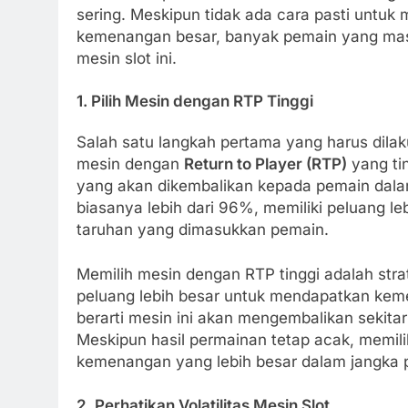
sering. Meskipun tidak ada cara pasti untu
kemenangan besar, banyak pemain yang masi
mesin slot ini.
1.
Pilih Mesin dengan RTP Tinggi
Salah satu langkah pertama yang harus dila
mesin dengan
Return to Player (RTP)
yang ti
yang akan dikembalikan kepada pemain dalam
biasanya lebih dari 96%, memiliki peluang l
taruhan yang dimasukkan pemain.
Memilih mesin dengan RTP tinggi adalah str
peluang lebih besar untuk mendapatkan ke
berarti mesin ini akan mengembalikan sekitar
Meskipun hasil permainan tetap acak, memil
kemenangan yang lebih besar dalam jangka 
2.
Perhatikan Volatilitas Mesin Slot