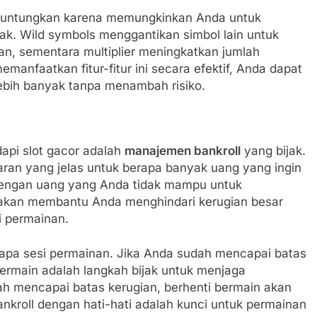
enguntungkan karena memungkinkan Anda untuk
ak. Wild symbols menggantikan simbol lain untuk
 sementara multiplier meningkatkan jumlah
nfaatkan fitur-fitur ini secara efektif, Anda dapat
bih banyak tanpa menambah risiko.
api slot gacor adalah
manajemen bankroll
yang bijak.
ran yang jelas untuk berapa banyak uang yang ingin
dengan uang yang Anda tidak mampu untuk
 akan membantu Anda menghindari kerugian besar
 permainan.
erapa sesi permainan. Jika Anda sudah mencapai batas
ermain adalah langkah bijak untuk menjaga
ah mencapai batas kerugian, berhenti bermain akan
ankroll dengan hati-hati adalah kunci untuk permainan