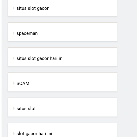
situs slot gacor
spaceman
situs slot gacor hari ini
SCAM
situs slot
slot gacor hari ini