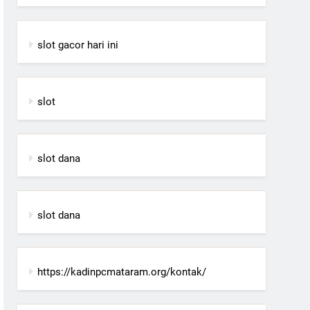
slot gacor hari ini
slot
slot dana
slot dana
https://kadinpcmataram.org/kontak/