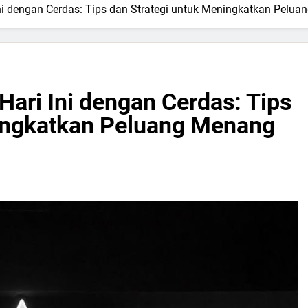
ni dengan Cerdas: Tips dan Strategi untuk Meningkatkan Pelu
ari Ini dengan Cerdas: Tips
ningkatkan Peluang Menang