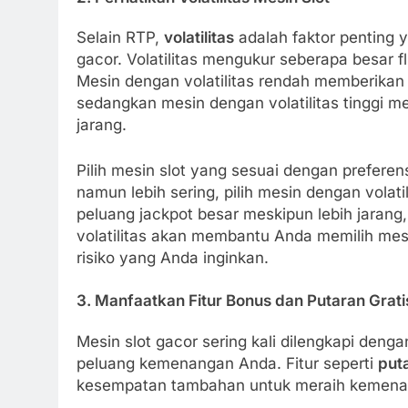
Selain RTP,
volatilitas
adalah faktor penting 
gacor. Volatilitas mengukur seberapa besar
Mesin dengan volatilitas rendah memberikan 
sedangkan mesin dengan volatilitas tinggi m
jarang.
Pilih mesin slot yang sesuai dengan prefere
namun lebih sering, pilih mesin dengan volat
peluang jackpot besar meskipun lebih jarang,
volatilitas akan membantu Anda memilih mes
risiko yang Anda inginkan.
3.
Manfaatkan Fitur Bonus dan Putaran Grati
Mesin slot gacor sering kali dilengkapi deng
peluang kemenangan Anda. Fitur seperti
puta
kesempatan tambahan untuk meraih kemena