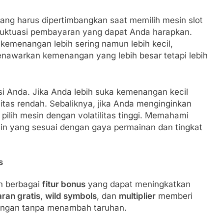
yang harus dipertimbangkan saat memilih mesin slot
 fluktuasi pembayaran yang dapat Anda harapkan.
kemenangan lebih sering namun lebih kecil,
enawarkan kemenangan yang lebih besar tetapi lebih
nsi Anda. Jika Anda lebih suka kemenangan kecil
ilitas rendah. Sebaliknya, jika Anda menginginkan
 pilih mesin dengan volatilitas tinggi. Memahami
in yang sesuai dengan gaya permainan dan tingkat
s
an berbagai
fitur bonus
yang dapat meningkatkan
ran gratis
,
wild symbols
, dan
multiplier
memberi
ngan tanpa menambah taruhan.