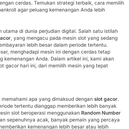
 dengan cerdas. Temukan strategi terbaik, cara memilih
 bankroll agar peluang kemenangan Anda lebih
utama di dunia perjudian digital. Salah satu istilah
gacor
, yang mengacu pada mesin slot yang sedang
mbayaran lebih besar dalam periode tertentu.
ar, menghadapi mesin ini dengan cerdas tetap
 kemenangan Anda. Dalam artikel ini, kami akan
gacor hari ini, dari memilih mesin yang tepat
tuk memahami apa yang dimaksud dengan
slot gacor
.
eriode tertentu dianggap memberikan lebih banyak
esin slot beroperasi menggunakan
Random Number
an sepenuhnya acak, banyak pemain yang percaya
memberikan kemenangan lebih besar atau lebih