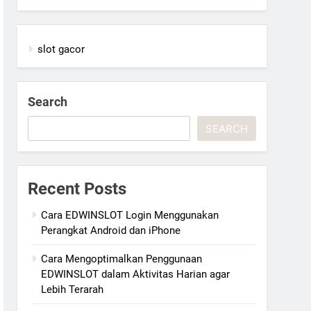
slot gacor
Search
SEARCH
Recent Posts
Cara EDWINSLOT Login Menggunakan
Perangkat Android dan iPhone
Cara Mengoptimalkan Penggunaan
EDWINSLOT dalam Aktivitas Harian agar
Lebih Terarah