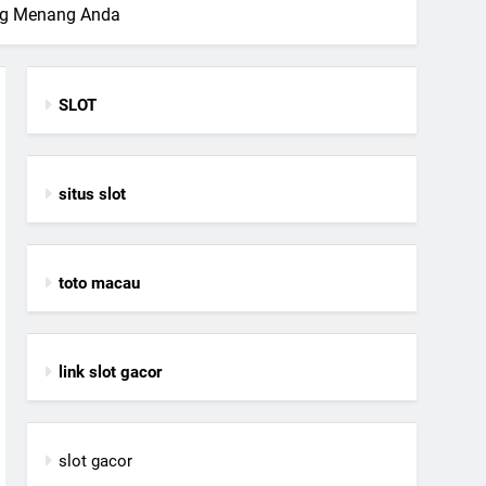
ang Menang Anda
SLOT
situs slot
toto macau
link slot gacor
slot gacor