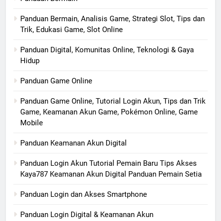
Panduan Bermain, Analisis Game, Strategi Slot, Tips dan
Trik, Edukasi Game, Slot Online
Panduan Digital, Komunitas Online, Teknologi & Gaya
Hidup
Panduan Game Online
Panduan Game Online, Tutorial Login Akun, Tips dan Trik
Game, Keamanan Akun Game, Pokémon Online, Game
Mobile
Panduan Keamanan Akun Digital
Panduan Login Akun Tutorial Pemain Baru Tips Akses
Kaya787 Keamanan Akun Digital Panduan Pemain Setia
Panduan Login dan Akses Smartphone
Panduan Login Digital & Keamanan Akun