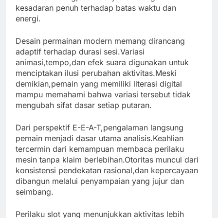
kesadaran penuh terhadap batas waktu dan
energi.
Desain permainan modern memang dirancang
adaptif terhadap durasi sesi.Variasi
animasi,tempo,dan efek suara digunakan untuk
menciptakan ilusi perubahan aktivitas.Meski
demikian,pemain yang memiliki literasi digital
mampu memahami bahwa variasi tersebut tidak
mengubah sifat dasar setiap putaran.
Dari perspektif E-E-A-T,pengalaman langsung
pemain menjadi dasar utama analisis.Keahlian
tercermin dari kemampuan membaca perilaku
mesin tanpa klaim berlebihan.Otoritas muncul dari
konsistensi pendekatan rasional,dan kepercayaan
dibangun melalui penyampaian yang jujur dan
seimbang.
Perilaku slot yang menunjukkan aktivitas lebih