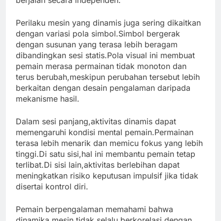
berjalan secara independen.
Perilaku mesin yang dinamis juga sering dikaitkan
dengan variasi pola simbol.Simbol bergerak
dengan susunan yang terasa lebih beragam
dibandingkan sesi statis.Pola visual ini membuat
pemain merasa permainan tidak monoton dan
terus berubah,meskipun perubahan tersebut lebih
berkaitan dengan desain pengalaman daripada
mekanisme hasil.
Dalam sesi panjang,aktivitas dinamis dapat
memengaruhi kondisi mental pemain.Permainan
terasa lebih menarik dan memicu fokus yang lebih
tinggi.Di satu sisi,hal ini membantu pemain tetap
terlibat.Di sisi lain,aktivitas berlebihan dapat
meningkatkan risiko keputusan impulsif jika tidak
disertai kontrol diri.
Pemain berpengalaman memahami bahwa
dinamika mesin tidak selalu berkorelasi dengan