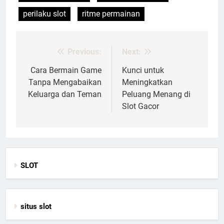
perilaku slot
ritme permainan
Previous:
Next:
Post
navigation
Cara Bermain Game
Kunci untuk
Tanpa Mengabaikan
Meningkatkan
Keluarga dan Teman
Peluang Menang di
Slot Gacor
SLOT
situs slot