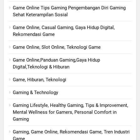
Game Online Tips Gaming Pengembangan Diri Gaming
Sehat Keterampilan Sosial
Game Online, Casual Gaming, Gaya Hidup Digital,
Rekomendasi Game
Game Online, Slot Online, Teknologi Game
Game Online,Panduan Gaming,Gaya Hidup
Digital,Teknologi & Hiburan
Game, Hiburan, Teknologi
Gaming & Technology
Gaming Lifestyle, Healthy Gaming, Tips & Improvement,
Mental Wellness for Gamers, Personal Comfort in
Gaming
Gaming, Game Online, Rekomendasi Game, Tren Industri
Game