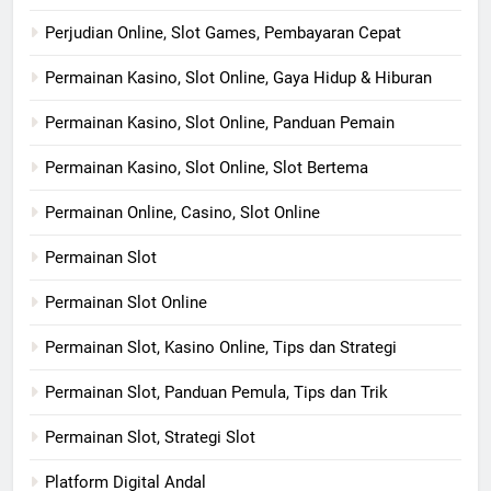
Perjudian Online, Slot Games, Pembayaran Cepat
Permainan Kasino, Slot Online, Gaya Hidup & Hiburan
Permainan Kasino, Slot Online, Panduan Pemain
Permainan Kasino, Slot Online, Slot Bertema
Permainan Online, Casino, Slot Online
Permainan Slot
Permainan Slot Online
Permainan Slot, Kasino Online, Tips dan Strategi
Permainan Slot, Panduan Pemula, Tips dan Trik
Permainan Slot, Strategi Slot
Platform Digital Andal