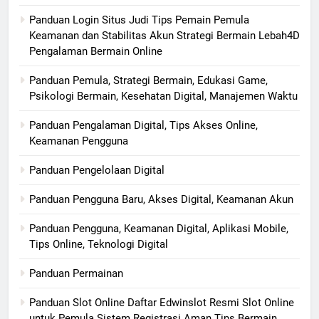
Panduan Login Situs Judi Tips Pemain Pemula
Keamanan dan Stabilitas Akun Strategi Bermain Lebah4D
Pengalaman Bermain Online
Panduan Pemula, Strategi Bermain, Edukasi Game,
Psikologi Bermain, Kesehatan Digital, Manajemen Waktu
Panduan Pengalaman Digital, Tips Akses Online,
Keamanan Pengguna
Panduan Pengelolaan Digital
Panduan Pengguna Baru, Akses Digital, Keamanan Akun
Panduan Pengguna, Keamanan Digital, Aplikasi Mobile,
Tips Online, Teknologi Digital
Panduan Permainan
Panduan Slot Online Daftar Edwinslot Resmi Slot Online
untuk Pemula Sistem Registrasi Aman Tips Bermain