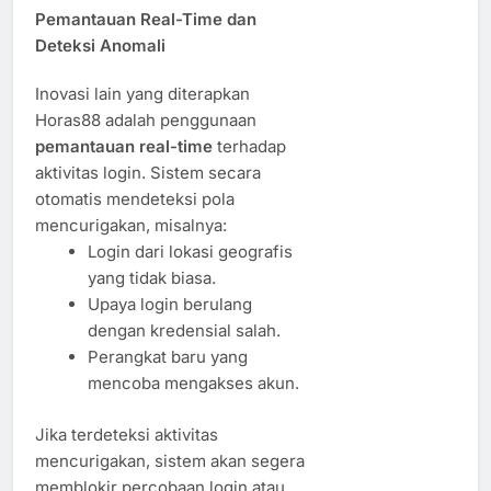
Pemantauan Real-Time dan
Deteksi Anomali
Inovasi lain yang diterapkan
Horas88 adalah penggunaan
pemantauan real-time
terhadap
aktivitas login. Sistem secara
otomatis mendeteksi pola
mencurigakan, misalnya:
Login dari lokasi geografis
yang tidak biasa.
Upaya login berulang
dengan kredensial salah.
Perangkat baru yang
mencoba mengakses akun.
Jika terdeteksi aktivitas
mencurigakan, sistem akan segera
memblokir percobaan login atau