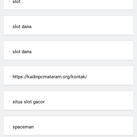
slot
slot dana
slot dana
https://kadinpcmataram.org/kontak/
situs slot gacor
spaceman