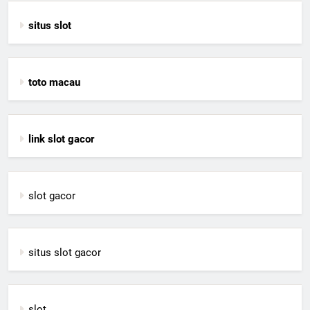
situs slot
toto macau
link slot gacor
slot gacor
situs slot gacor
slot