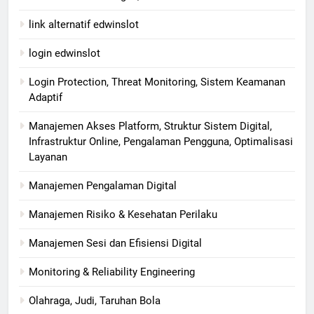
link alternatif edwinslot
login edwinslot
Login Protection, Threat Monitoring, Sistem Keamanan
Adaptif
Manajemen Akses Platform, Struktur Sistem Digital,
Infrastruktur Online, Pengalaman Pengguna, Optimalisasi
Layanan
Manajemen Pengalaman Digital
Manajemen Risiko & Kesehatan Perilaku
Manajemen Sesi dan Efisiensi Digital
Monitoring & Reliability Engineering
Olahraga, Judi, Taruhan Bola