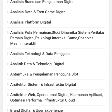
Analisis Brand dan Pengalaman Digital
Analisis Data & Tren Game Digital
Analisis Platform Digital
Analisis Pola Permainan,Studi Dinamika Sistem,Perilaku
Pemain Digital,Psikologi Interaksi Game,Observasi
Mesin Interaktif
Analisis Teknologi & Data Pengguna
Analitik Data & Teknologi Digital
Antarmuka & Pengalaman Pengguna Slot
Arsitektur Sistem & Infrastruktur Digital
Arsitektur Web, Operasional Digital, Keamanan Aplikasi,
Optimasi Performa, Infrastruktur Cloud
Brand Digital & User Experience