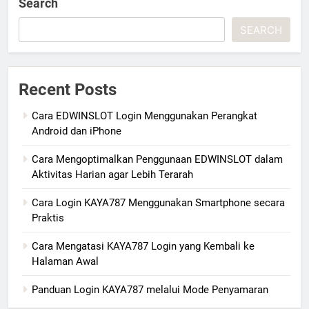
Search
SEARCH
Recent Posts
Cara EDWINSLOT Login Menggunakan Perangkat
Android dan iPhone
Cara Mengoptimalkan Penggunaan EDWINSLOT dalam
Aktivitas Harian agar Lebih Terarah
Cara Login KAYA787 Menggunakan Smartphone secara
Praktis
Cara Mengatasi KAYA787 Login yang Kembali ke
Halaman Awal
Panduan Login KAYA787 melalui Mode Penyamaran