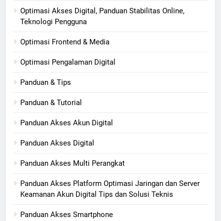
Optimasi Akses Digital, Panduan Stabilitas Online,
Teknologi Pengguna
Optimasi Frontend & Media
Optimasi Pengalaman Digital
Panduan & Tips
Panduan & Tutorial
Panduan Akses Akun Digital
Panduan Akses Digital
Panduan Akses Multi Perangkat
Panduan Akses Platform Optimasi Jaringan dan Server
Keamanan Akun Digital Tips dan Solusi Teknis
Panduan Akses Smartphone