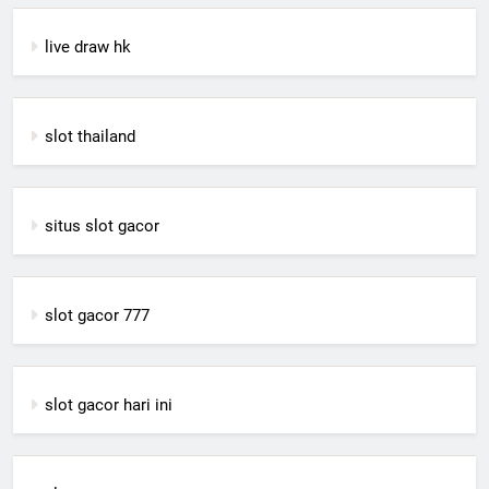
live draw hk
slot thailand
situs slot gacor
slot gacor 777
slot gacor hari ini