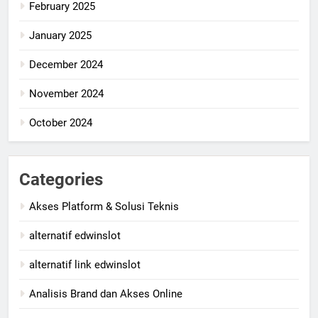
February 2025
January 2025
December 2024
November 2024
October 2024
Categories
Akses Platform & Solusi Teknis
alternatif edwinslot
alternatif link edwinslot
Analisis Brand dan Akses Online