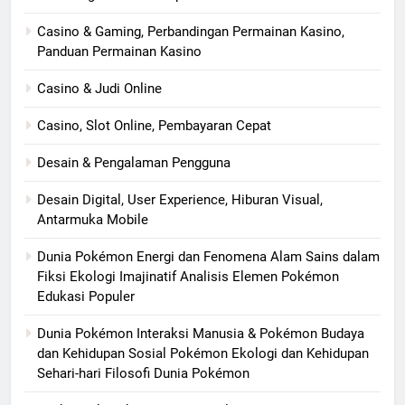
Casino & Gaming, Perbandingan Permainan Kasino,
Panduan Permainan Kasino
Casino & Judi Online
Casino, Slot Online, Pembayaran Cepat
Desain & Pengalaman Pengguna
Desain Digital, User Experience, Hiburan Visual,
Antarmuka Mobile
Dunia Pokémon Energi dan Fenomena Alam Sains dalam
Fiksi Ekologi Imajinatif Analisis Elemen Pokémon
Edukasi Populer
Dunia Pokémon Interaksi Manusia & Pokémon Budaya
dan Kehidupan Sosial Pokémon Ekologi dan Kehidupan
Sehari-hari Filosofi Dunia Pokémon