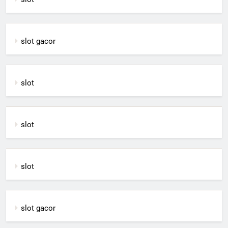
slot gacor
slot
slot
slot
slot gacor