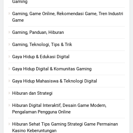
Gaming
Gaming, Game Online, Rekomendasi Game, Tren Industri
Game
Gaming, Panduan, Hiburan
Gaming, Teknologi, Tips & Trik
Gaya Hidup & Edukasi Digital
Gaya Hidup Digital & Komunitas Gaming
Gaya Hidup Mahasiswa & Teknologi Digital
Hiburan dan Strategi
Hiburan Digital Interaktif, Desain Game Modern,
Pengalaman Pengguna Online
Hiburan Sehat Tips Gaming Strategi Game Permainan
Kasino Keberuntungan