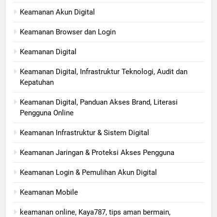
Keamanan Akun Digital
Keamanan Browser dan Login
Keamanan Digital
Keamanan Digital, Infrastruktur Teknologi, Audit dan
Kepatuhan
Keamanan Digital, Panduan Akses Brand, Literasi
Pengguna Online
Keamanan Infrastruktur & Sistem Digital
Keamanan Jaringan & Proteksi Akses Pengguna
Keamanan Login & Pemulihan Akun Digital
Keamanan Mobile
keamanan online, Kaya787, tips aman bermain,