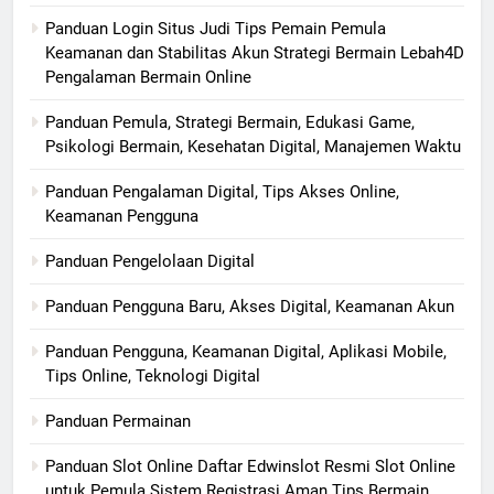
Panduan Login Situs Judi Tips Pemain Pemula
Keamanan dan Stabilitas Akun Strategi Bermain Lebah4D
Pengalaman Bermain Online
Panduan Pemula, Strategi Bermain, Edukasi Game,
Psikologi Bermain, Kesehatan Digital, Manajemen Waktu
Panduan Pengalaman Digital, Tips Akses Online,
Keamanan Pengguna
Panduan Pengelolaan Digital
Panduan Pengguna Baru, Akses Digital, Keamanan Akun
Panduan Pengguna, Keamanan Digital, Aplikasi Mobile,
Tips Online, Teknologi Digital
Panduan Permainan
Panduan Slot Online Daftar Edwinslot Resmi Slot Online
untuk Pemula Sistem Registrasi Aman Tips Bermain