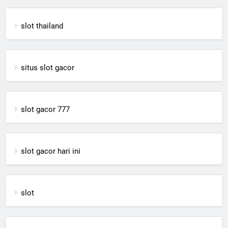
slot thailand
situs slot gacor
slot gacor 777
slot gacor hari ini
slot