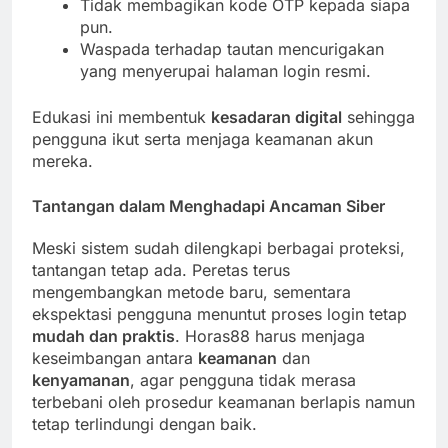
Tidak membagikan kode OTP kepada siapa
pun.
Waspada terhadap tautan mencurigakan
yang menyerupai halaman login resmi.
Edukasi ini membentuk
kesadaran digital
sehingga
pengguna ikut serta menjaga keamanan akun
mereka.
Tantangan dalam Menghadapi Ancaman Siber
Meski sistem sudah dilengkapi berbagai proteksi,
tantangan tetap ada. Peretas terus
mengembangkan metode baru, sementara
ekspektasi pengguna menuntut proses login tetap
mudah dan praktis
. Horas88 harus menjaga
keseimbangan antara
keamanan
dan
kenyamanan
, agar pengguna tidak merasa
terbebani oleh prosedur keamanan berlapis namun
tetap terlindungi dengan baik.