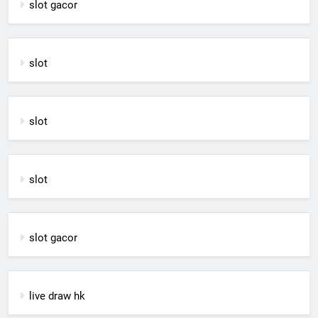
slot gacor
slot
slot
slot
slot gacor
live draw hk