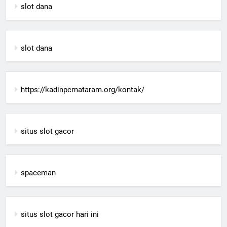
slot dana
slot dana
https://kadinpcmataram.org/kontak/
situs slot gacor
spaceman
situs slot gacor hari ini