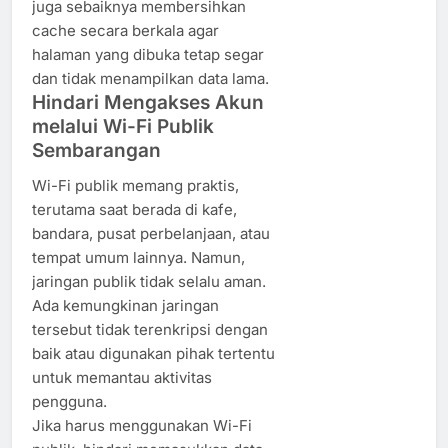
juga sebaiknya membersihkan
cache secara berkala agar
halaman yang dibuka tetap segar
dan tidak menampilkan data lama.
Hindari Mengakses Akun
melalui Wi-Fi Publik
Sembarangan
Wi-Fi publik memang praktis,
terutama saat berada di kafe,
bandara, pusat perbelanjaan, atau
tempat umum lainnya. Namun,
jaringan publik tidak selalu aman.
Ada kemungkinan jaringan
tersebut tidak terenkripsi dengan
baik atau digunakan pihak tertentu
untuk memantau aktivitas
pengguna.
Jika harus menggunakan Wi-Fi