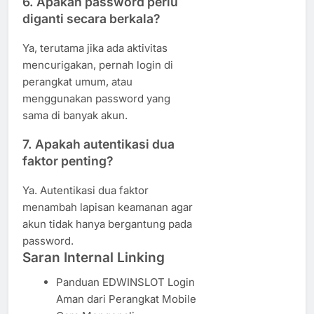
6. Apakah password perlu
diganti secara berkala?
Ya, terutama jika ada aktivitas
mencurigakan, pernah login di
perangkat umum, atau
menggunakan password yang
sama di banyak akun.
7. Apakah autentikasi dua
faktor penting?
Ya. Autentikasi dua faktor
menambah lapisan keamanan agar
akun tidak hanya bergantung pada
password.
Saran Internal Linking
Panduan EDWINSLOT Login
Aman dari Perangkat Mobile