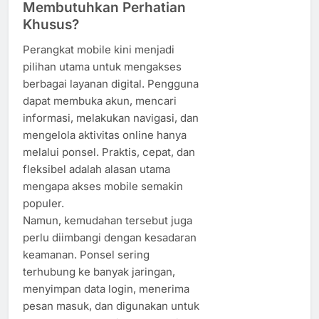
Membutuhkan Perhatian
Khusus?
Perangkat mobile kini menjadi
pilihan utama untuk mengakses
berbagai layanan digital. Pengguna
dapat membuka akun, mencari
informasi, melakukan navigasi, dan
mengelola aktivitas online hanya
melalui ponsel. Praktis, cepat, dan
fleksibel adalah alasan utama
mengapa akses mobile semakin
populer.
Namun, kemudahan tersebut juga
perlu diimbangi dengan kesadaran
keamanan. Ponsel sering
terhubung ke banyak jaringan,
menyimpan data login, menerima
pesan masuk, dan digunakan untuk