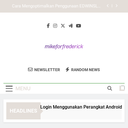
Skip
Cara Login KAYA787 Menggunakan Smartphone
to
secara Praktis
content
Cara Mengatasi KAYA787 Login yang Kembali ke
Halaman Awal
Cara EDWINSLOT Login Menggunakan Perangkat
Android dan iPhone
Cara Mengoptimalkan Penggunaan EDWINSLOT
dalam Aktivitas Harian agar Lebih Terarah
Cara Login KAYA787 Menggunakan Smartphone
secara Praktis
Mike For
Ikuti Visi Dan Misi Kampanye Mike For
Cara Mengatasi KAYA787 Login yang Kembali ke
NEWSLETTER
RANDOM NEWS
Frederick
Halaman Awal
Frederick Untuk Kota Frederick Yang Lebih
Baik.
MENU
ra EDWINSLOT Login Menggunakan Perangkat Android dan i
HEADLINES
Weeks Ago