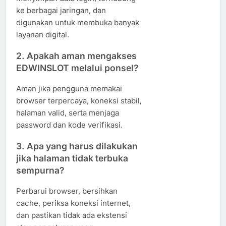
ke berbagai jaringan, dan
digunakan untuk membuka banyak
layanan digital.
2. Apakah aman mengakses
EDWINSLOT melalui ponsel?
Aman jika pengguna memakai
browser terpercaya, koneksi stabil,
halaman valid, serta menjaga
password dan kode verifikasi.
3. Apa yang harus dilakukan
jika halaman tidak terbuka
sempurna?
Perbarui browser, bersihkan
cache, periksa koneksi internet,
dan pastikan tidak ada ekstensi