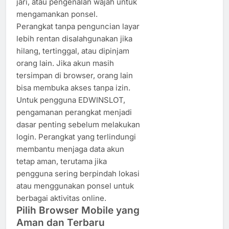
jari, atau pengenalan wajah untuk
mengamankan ponsel.
Perangkat tanpa penguncian layar
lebih rentan disalahgunakan jika
hilang, tertinggal, atau dipinjam
orang lain. Jika akun masih
tersimpan di browser, orang lain
bisa membuka akses tanpa izin.
Untuk pengguna EDWINSLOT,
pengamanan perangkat menjadi
dasar penting sebelum melakukan
login. Perangkat yang terlindungi
membantu menjaga data akun
tetap aman, terutama jika
pengguna sering berpindah lokasi
atau menggunakan ponsel untuk
berbagai aktivitas online.
Pilih Browser Mobile yang
Aman dan Terbaru