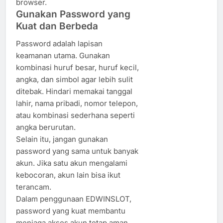
browser.
Gunakan Password yang
Kuat dan Berbeda
Password adalah lapisan
keamanan utama. Gunakan
kombinasi huruf besar, huruf kecil,
angka, dan simbol agar lebih sulit
ditebak. Hindari memakai tanggal
lahir, nama pribadi, nomor telepon,
atau kombinasi sederhana seperti
angka berurutan.
Selain itu, jangan gunakan
password yang sama untuk banyak
akun. Jika satu akun mengalami
kebocoran, akun lain bisa ikut
terancam.
Dalam penggunaan EDWINSLOT,
password yang kuat membantu
menjaga akses akun tetap aman.