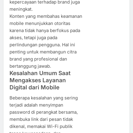
kepercayaan terhadap brand juga
meningkat.
Konten yang membahas keamanan
mobile menunjukkan otoritas
karena tidak hanya berfokus pada
akses, tetapi juga pada
perlindungan pengguna. Hal ini
penting untuk membangun citra
brand yang profesional dan
bertanggung jawab.
Kesalahan Umum Saat
Mengakses Layanan
Digital dari Mobile
Beberapa kesalahan yang sering
terjadi adalah menyimpan
password di perangkat bersama,
membuka link dari pesan tidak
dikenal, memakai Wi-Fi publik