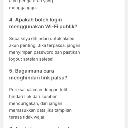
atau pengaturan yang
mengganggu.
4. Apakah boleh login
menggunakan Wi-Fi publik?
Sebaiknya dihindari untuk akses
akun penting. Jika terpaksa, jangan
menyimpan password dan pastikan
logout setelah selesai.
5. Bagaimana cara
menghindari link palsu?
Periksa halaman dengan teliti,
hindari link dari sumber
mencurigakan, dan jangan
memasukkan data jika tampilan
terasa tidak wajar.