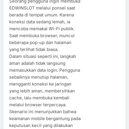
Seorang pengguna ingin membuka
EDWINSLOT melalui ponsel saat
berada di tempat umum. Karena
koneksi data sedang lemah, ia
mencoba memakai Wi-Fi publik.
Saat membuka browser, muncul
beberapa pop-up dan halaman
yang terlihat tidak biasa.
Dalam situasi seperti ini, langkah
aman adalah tidak langsung
memasukkan data login. Pengguna
sebaiknya menutup halaman,
mengganti koneksi ke jaringan
yang lebih aman, membersihkan
cache, lalu membuka kembali
melalui browser terpercaya.
Skenario ini menunjukkan bahwa
keamanan mobile bergantung pada
keputusan kecil yang dilakukan