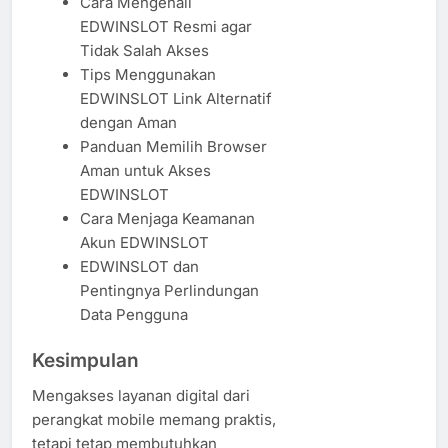
Cara Mengenali
EDWINSLOT Resmi agar
Tidak Salah Akses
Tips Menggunakan
EDWINSLOT Link Alternatif
dengan Aman
Panduan Memilih Browser
Aman untuk Akses
EDWINSLOT
Cara Menjaga Keamanan
Akun EDWINSLOT
EDWINSLOT dan
Pentingnya Perlindungan
Data Pengguna
Kesimpulan
Mengakses layanan digital dari
perangkat mobile memang praktis,
tetapi tetap membutuhkan