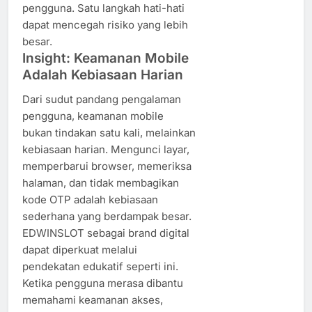
pengguna. Satu langkah hati-hati
dapat mencegah risiko yang lebih
besar.
Insight: Keamanan Mobile
Adalah Kebiasaan Harian
Dari sudut pandang pengalaman
pengguna, keamanan mobile
bukan tindakan satu kali, melainkan
kebiasaan harian. Mengunci layar,
memperbarui browser, memeriksa
halaman, dan tidak membagikan
kode OTP adalah kebiasaan
sederhana yang berdampak besar.
EDWINSLOT sebagai brand digital
dapat diperkuat melalui
pendekatan edukatif seperti ini.
Ketika pengguna merasa dibantu
memahami keamanan akses,