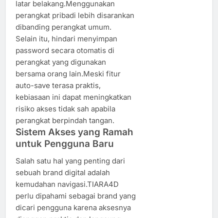
latar belakang.Menggunakan
perangkat pribadi lebih disarankan
dibanding perangkat umum.
Selain itu, hindari menyimpan
password secara otomatis di
perangkat yang digunakan
bersama orang lain.Meski fitur
auto-save terasa praktis,
kebiasaan ini dapat meningkatkan
risiko akses tidak sah apabila
perangkat berpindah tangan.
Sistem Akses yang Ramah
untuk Pengguna Baru
Salah satu hal yang penting dari
sebuah brand digital adalah
kemudahan navigasi.TIARA4D
perlu dipahami sebagai brand yang
dicari pengguna karena aksesnya