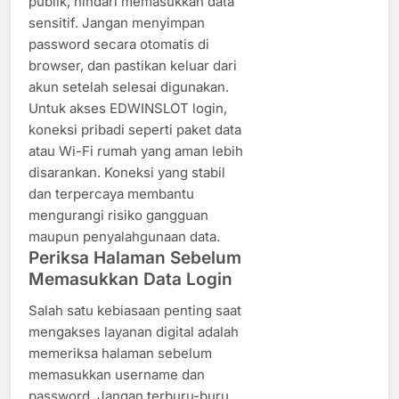
publik, hindari memasukkan data
sensitif. Jangan menyimpan
password secara otomatis di
browser, dan pastikan keluar dari
akun setelah selesai digunakan.
Untuk akses EDWINSLOT login,
koneksi pribadi seperti paket data
atau Wi-Fi rumah yang aman lebih
disarankan. Koneksi yang stabil
dan terpercaya membantu
mengurangi risiko gangguan
maupun penyalahgunaan data.
Periksa Halaman Sebelum
Memasukkan Data Login
Salah satu kebiasaan penting saat
mengakses layanan digital adalah
memeriksa halaman sebelum
memasukkan username dan
password. Jangan terburu-buru