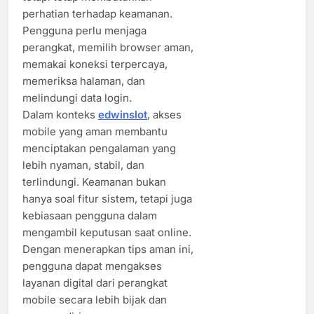
perhatian terhadap keamanan.
Pengguna perlu menjaga
perangkat, memilih browser aman,
memakai koneksi terpercaya,
memeriksa halaman, dan
melindungi data login.
Dalam konteks
edwinslot
, akses
mobile yang aman membantu
menciptakan pengalaman yang
lebih nyaman, stabil, dan
terlindungi. Keamanan bukan
hanya soal fitur sistem, tetapi juga
kebiasaan pengguna dalam
mengambil keputusan saat online.
Dengan menerapkan tips aman ini,
pengguna dapat mengakses
layanan digital dari perangkat
mobile secara lebih bijak dan