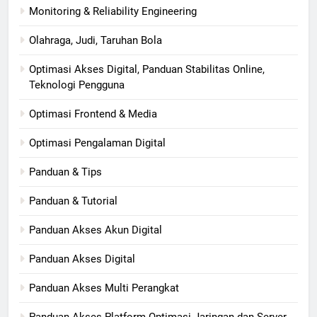
Monitoring & Reliability Engineering
Olahraga, Judi, Taruhan Bola
Optimasi Akses Digital, Panduan Stabilitas Online,
Teknologi Pengguna
Optimasi Frontend & Media
Optimasi Pengalaman Digital
Panduan & Tips
Panduan & Tutorial
Panduan Akses Akun Digital
Panduan Akses Digital
Panduan Akses Multi Perangkat