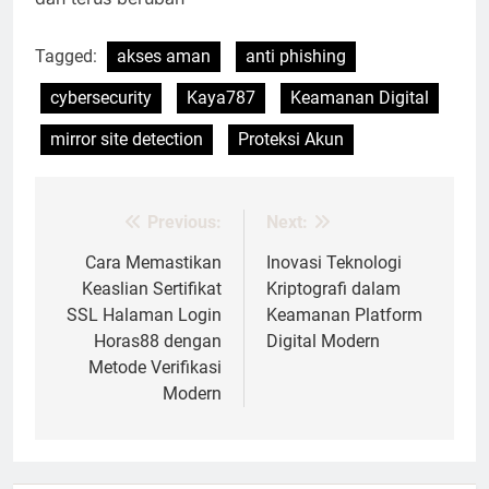
Tagged:
akses aman
anti phishing
cybersecurity
Kaya787
Keamanan Digital
mirror site detection
Proteksi Akun
Previous:
Next:
Post
navigation
Cara Memastikan
Inovasi Teknologi
Keaslian Sertifikat
Kriptografi dalam
SSL Halaman Login
Keamanan Platform
Horas88 dengan
Digital Modern
Metode Verifikasi
Modern