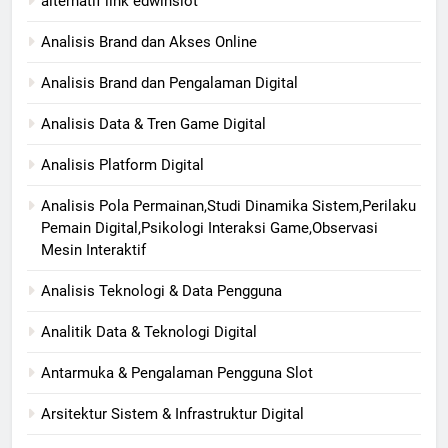
alternatif link edwinslot
Analisis Brand dan Akses Online
Analisis Brand dan Pengalaman Digital
Analisis Data & Tren Game Digital
Analisis Platform Digital
Analisis Pola Permainan,Studi Dinamika Sistem,Perilaku
Pemain Digital,Psikologi Interaksi Game,Observasi
Mesin Interaktif
Analisis Teknologi & Data Pengguna
Analitik Data & Teknologi Digital
Antarmuka & Pengalaman Pengguna Slot
Arsitektur Sistem & Infrastruktur Digital