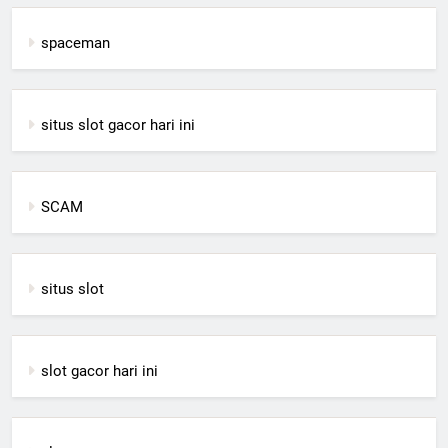
spaceman
situs slot gacor hari ini
SCAM
situs slot
slot gacor hari ini