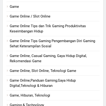
Game
Game Online / Slot Online
Game Online Tips dan Trik Gaming Produktivitas
Keseimbangan Hidup
Game Online Tips Gaming Pengembangan Diri Gaming
Sehat Keterampilan Sosial
Game Online, Casual Gaming, Gaya Hidup Digital,
Rekomendasi Game
Game Online, Slot Online, Teknologi Game
Game Online,Panduan Gaming,Gaya Hidup
Digital,Teknologi & Hiburan
Game, Hiburan, Teknologi
Gaming & Technology