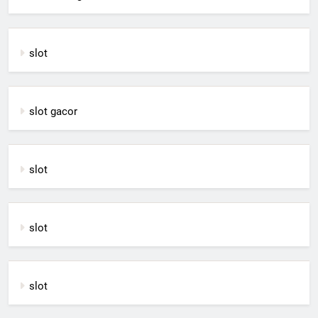
slot
slot gacor
slot
slot
slot