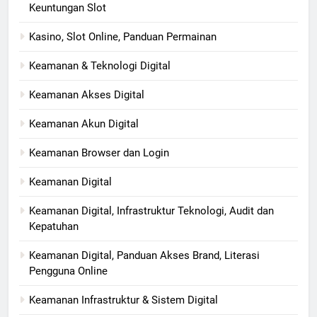
Keuntungan Slot
Kasino, Slot Online, Panduan Permainan
Keamanan & Teknologi Digital
Keamanan Akses Digital
Keamanan Akun Digital
Keamanan Browser dan Login
Keamanan Digital
Keamanan Digital, Infrastruktur Teknologi, Audit dan
Kepatuhan
Keamanan Digital, Panduan Akses Brand, Literasi
Pengguna Online
Keamanan Infrastruktur & Sistem Digital