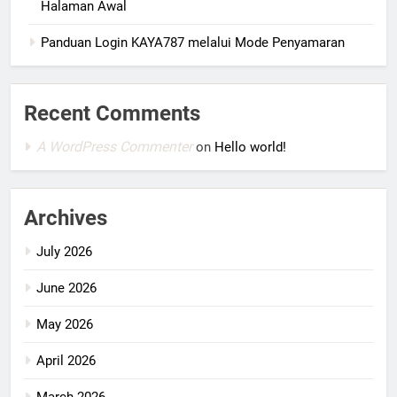
Halaman Awal
Panduan Login KAYA787 melalui Mode Penyamaran
Recent Comments
A WordPress Commenter
on
Hello world!
Archives
July 2026
June 2026
May 2026
April 2026