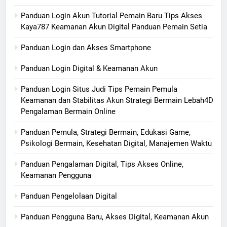
Panduan Login Akun Tutorial Pemain Baru Tips Akses
Kaya787 Keamanan Akun Digital Panduan Pemain Setia
Panduan Login dan Akses Smartphone
Panduan Login Digital & Keamanan Akun
Panduan Login Situs Judi Tips Pemain Pemula
Keamanan dan Stabilitas Akun Strategi Bermain Lebah4D
Pengalaman Bermain Online
Panduan Pemula, Strategi Bermain, Edukasi Game,
Psikologi Bermain, Kesehatan Digital, Manajemen Waktu
Panduan Pengalaman Digital, Tips Akses Online,
Keamanan Pengguna
Panduan Pengelolaan Digital
Panduan Pengguna Baru, Akses Digital, Keamanan Akun