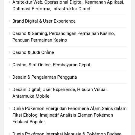
Arsitektur Web, Operasional Digital, Keamanan Aplikasi,
Optimasi Performa, Infrastruktur Cloud
Brand Digital & User Experience
Casino & Gaming, Perbandingan Permainan Kasino,
Panduan Permainan Kasino
Casino & Judi Online
Casino, Slot Online, Pembayaran Cepat
Desain & Pengalaman Pengguna
Desain Digital, User Experience, Hiburan Visual,
Antarmuka Mobile
Dunia Pokémon Energi dan Fenomena Alam Sains dalam
Fiksi Ekologi Imajinatif Analisis Elemen Pokémon
Edukasi Populer
Dunia Pokémon Interaksi Manusia & Pokémon Budaya