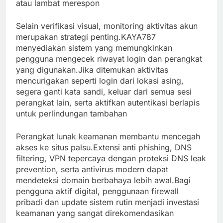
atau lambat merespon
Selain verifikasi visual, monitoring aktivitas akun
merupakan strategi penting.KAYA787
menyediakan sistem yang memungkinkan
pengguna mengecek riwayat login dan perangkat
yang digunakan.Jika ditemukan aktivitas
mencurigakan seperti login dari lokasi asing,
segera ganti kata sandi, keluar dari semua sesi
perangkat lain, serta aktifkan autentikasi berlapis
untuk perlindungan tambahan
Perangkat lunak keamanan membantu mencegah
akses ke situs palsu.Extensi anti phishing, DNS
filtering, VPN tepercaya dengan proteksi DNS leak
prevention, serta antivirus modern dapat
mendeteksi domain berbahaya lebih awal.Bagi
pengguna aktif digital, penggunaan firewall
pribadi dan update sistem rutin menjadi investasi
keamanan yang sangat direkomendasikan