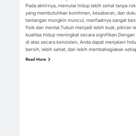
Pada akhirnya, memulai hidup lebih sehat tanpa rok
yang membutuhkan komitmen, kesabaran, dan duk
tantangan mungkin muncul, manfaatnya sangat bes
fisik dan mental.Tubuh menjadi lebih kuat, pikiran le
kualitas hidup meningkat secara signifikan.Dengan
di atas secara konsisten, Anda dapat menjalani hid
bersih, lebih sehat, dan lebih membahagiakan setiap
Read More