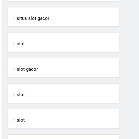
situs slot gacor
slot
slot gacor
slot
slot