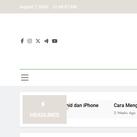
Skip
August 7, 2026
12:48:08 AM
to
content
Mik
Ikuti Visi
 Perangkat Android dan iPhone
Cara Mengoptimalkan 
2 Weeks Ago
HEADLINES