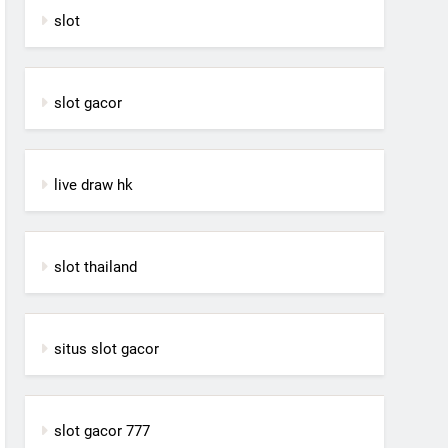
slot
slot gacor
live draw hk
slot thailand
situs slot gacor
slot gacor 777