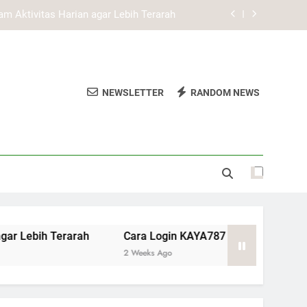
Aktivitas Harian agar Lebih Terarah
nggunakan Smartphone secara Praktis
 Login yang Kembali ke Halaman Awal
NEWSLETTER
RANDOM NEWS
nakan Perangkat Android dan iPhone
Aktivitas Harian agar Lebih Terarah
g Lebih Baik.
nggunakan Smartphone secara Praktis
 Login yang Kembali ke Halaman Awal
erarah
Cara Login KAYA787 Menggunakan Smartphone s
2 Weeks Ago