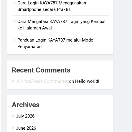
Cara Login KAYA787 Menggunakan
Smartphone secara Praktis
Cara Mengatasi KAYA787 Login yang Kembali
ke Halaman Awal
Panduan Login KAYA787 melalui Mode
Penyamaran
Recent Comments
A WordPress Commenter
on
Hello world!
Archives
July 2026
June 2026