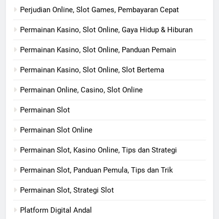
Perjudian Online, Slot Games, Pembayaran Cepat
Permainan Kasino, Slot Online, Gaya Hidup & Hiburan
Permainan Kasino, Slot Online, Panduan Pemain
Permainan Kasino, Slot Online, Slot Bertema
Permainan Online, Casino, Slot Online
Permainan Slot
Permainan Slot Online
Permainan Slot, Kasino Online, Tips dan Strategi
Permainan Slot, Panduan Pemula, Tips dan Trik
Permainan Slot, Strategi Slot
Platform Digital Andal