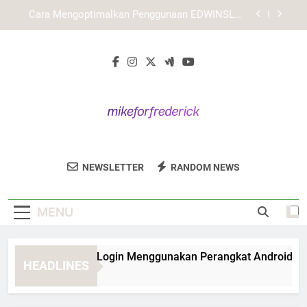
Skip
Cara Login KAYA787 Menggunakan Smartphone
to
secara Praktis
content
Cara Mengatasi KAYA787 Login yang Kembali ke
Halaman Awal
Cara EDWINSLOT Login Menggunakan Perangkat
Android dan iPhone
Cara Mengoptimalkan Penggunaan EDWINSLOT
dalam Aktivitas Harian agar Lebih Terarah
Cara Login KAYA787 Menggunakan Smartphone
secara Praktis
Mike For
Ikuti Visi Dan Misi Kampanye Mike For
Cara Mengatasi KAYA787 Login yang Kembali ke
NEWSLETTER
RANDOM NEWS
Frederick
Halaman Awal
Frederick Untuk Kota Frederick Yang Lebih
Baik.
MENU
ra EDWINSLOT Login Menggunakan Perangkat Android dan i
HEADLINES
Weeks Ago