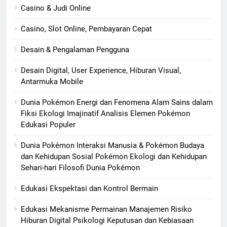
Casino & Judi Online
Casino, Slot Online, Pembayaran Cepat
Desain & Pengalaman Pengguna
Desain Digital, User Experience, Hiburan Visual,
Antarmuka Mobile
Dunia Pokémon Energi dan Fenomena Alam Sains dalam
Fiksi Ekologi Imajinatif Analisis Elemen Pokémon
Edukasi Populer
Dunia Pokémon Interaksi Manusia & Pokémon Budaya
dan Kehidupan Sosial Pokémon Ekologi dan Kehidupan
Sehari-hari Filosofi Dunia Pokémon
Edukasi Ekspektasi dan Kontrol Bermain
Edukasi Mekanisme Permainan Manajemen Risiko
Hiburan Digital Psikologi Keputusan dan Kebiasaan