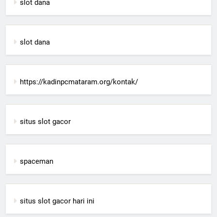
slot dana
slot dana
https://kadinpcmataram.org/kontak/
situs slot gacor
spaceman
situs slot gacor hari ini