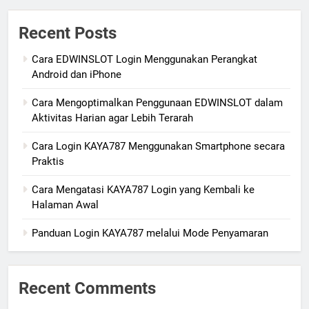
Recent Posts
Cara EDWINSLOT Login Menggunakan Perangkat
Android dan iPhone
Cara Mengoptimalkan Penggunaan EDWINSLOT dalam
Aktivitas Harian agar Lebih Terarah
Cara Login KAYA787 Menggunakan Smartphone secara
Praktis
Cara Mengatasi KAYA787 Login yang Kembali ke
Halaman Awal
Panduan Login KAYA787 melalui Mode Penyamaran
Recent Comments