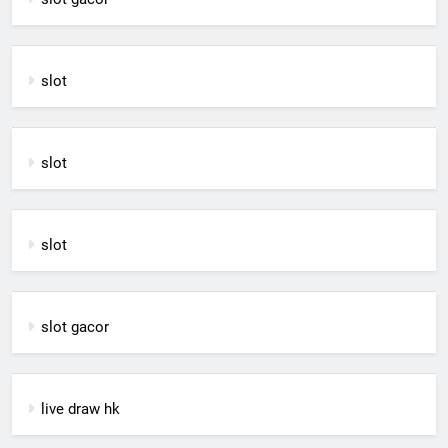
slot
slot
slot
slot gacor
live draw hk