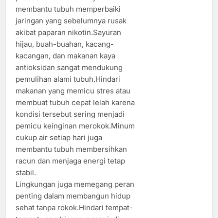
membantu tubuh memperbaiki
jaringan yang sebelumnya rusak
akibat paparan nikotin.Sayuran
hijau, buah-buahan, kacang-
kacangan, dan makanan kaya
antioksidan sangat mendukung
pemulihan alami tubuh.Hindari
makanan yang memicu stres atau
membuat tubuh cepat lelah karena
kondisi tersebut sering menjadi
pemicu keinginan merokok.Minum
cukup air setiap hari juga
membantu tubuh membersihkan
racun dan menjaga energi tetap
stabil.
Lingkungan juga memegang peran
penting dalam membangun hidup
sehat tanpa rokok.Hindari tempat-