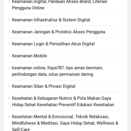
Keamanan Digital, Panduan Akses Brand, Literasi
Pengguna Online
Keamanan Infrastruktur & Sistem Digital
Keamanan Jaringan & Proteksi Akses Pengguna
Keamanan Login & Pemulihan Akun Digital
Keamanan Mobile
keamanan online, Kaya787, tips aman bermain,
perlindungan data, situs permainan daring
Keamanan Siber & Privasi Digital
Kesehatan & Kebugaran Nutrisi & Pola Makan Gaya
Hidup Sehat Kesehatan Preventif Edukasi Kesehatan
Kesehatan Mental & Emosional, Teknik Relaksasi,
Mindfulness & Meditasi, Gaya Hidup Sehat, Wellness &
Self-Care