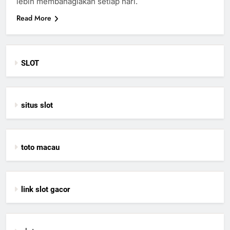
lebih membahagiakan setiap hari.
Read More
SLOT
situs slot
toto macau
link slot gacor