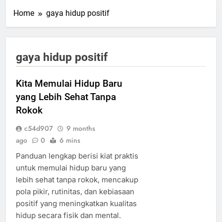
Home
gaya hidup positif
gaya hidup positif
Kita Memulai Hidup Baru
yang Lebih Sehat Tanpa
Rokok
c54d907
9 months
ago
0
6 mins
Panduan lengkap berisi kiat praktis
untuk memulai hidup baru yang
lebih sehat tanpa rokok, mencakup
pola pikir, rutinitas, dan kebiasaan
positif yang meningkatkan kualitas
hidup secara fisik dan mental.