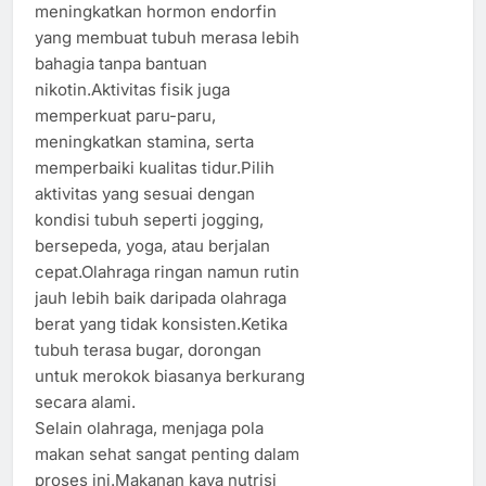
meningkatkan hormon endorfin
yang membuat tubuh merasa lebih
bahagia tanpa bantuan
nikotin.Aktivitas fisik juga
memperkuat paru-paru,
meningkatkan stamina, serta
memperbaiki kualitas tidur.Pilih
aktivitas yang sesuai dengan
kondisi tubuh seperti jogging,
bersepeda, yoga, atau berjalan
cepat.Olahraga ringan namun rutin
jauh lebih baik daripada olahraga
berat yang tidak konsisten.Ketika
tubuh terasa bugar, dorongan
untuk merokok biasanya berkurang
secara alami.
Selain olahraga, menjaga pola
makan sehat sangat penting dalam
proses ini.Makanan kaya nutrisi