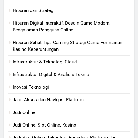
Hiburan dan Strategi
Hiburan Digital Interaktif, Desain Game Modern,
Pengalaman Pengguna Online
Hiburan Sehat Tips Gaming Strategi Game Permainan
Kasino Keberuntungan
Infrastruktur & Teknologi Cloud
Infrastruktur Digital & Analisis Teknis
Inovasi Teknologi
Jalur Akses dan Navigasi Platform
Judi Online
Judi Online, Slot Online, Kasino
Judi Slot Online, Teknologi Perjudian, Platform Judi