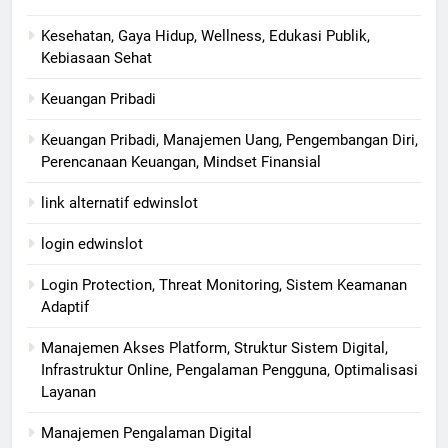
Kesehatan, Gaya Hidup, Wellness, Edukasi Publik,
Kebiasaan Sehat
Keuangan Pribadi
Keuangan Pribadi, Manajemen Uang, Pengembangan Diri,
Perencanaan Keuangan, Mindset Finansial
link alternatif edwinslot
login edwinslot
Login Protection, Threat Monitoring, Sistem Keamanan
Adaptif
Manajemen Akses Platform, Struktur Sistem Digital,
Infrastruktur Online, Pengalaman Pengguna, Optimalisasi
Layanan
Manajemen Pengalaman Digital