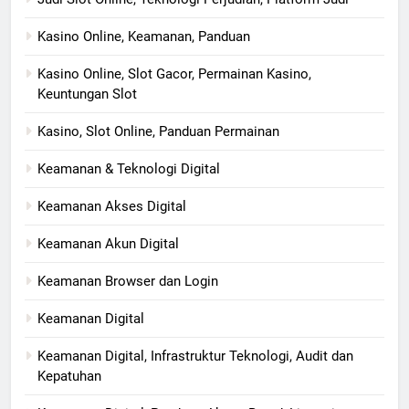
Kasino Online, Keamanan, Panduan
Kasino Online, Slot Gacor, Permainan Kasino,
Keuntungan Slot
Kasino, Slot Online, Panduan Permainan
Keamanan & Teknologi Digital
Keamanan Akses Digital
Keamanan Akun Digital
Keamanan Browser dan Login
Keamanan Digital
Keamanan Digital, Infrastruktur Teknologi, Audit dan
Kepatuhan