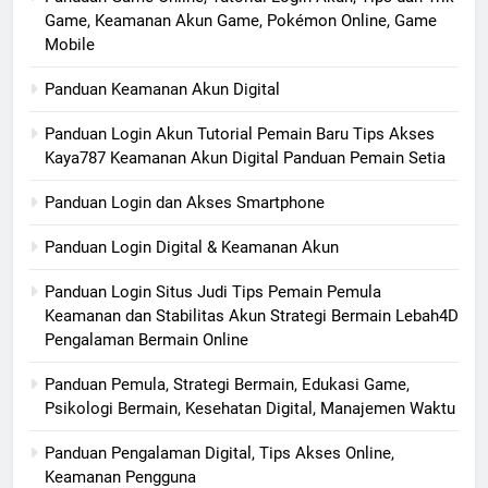
Game, Keamanan Akun Game, Pokémon Online, Game
Mobile
Panduan Keamanan Akun Digital
Panduan Login Akun Tutorial Pemain Baru Tips Akses
Kaya787 Keamanan Akun Digital Panduan Pemain Setia
Panduan Login dan Akses Smartphone
Panduan Login Digital & Keamanan Akun
Panduan Login Situs Judi Tips Pemain Pemula
Keamanan dan Stabilitas Akun Strategi Bermain Lebah4D
Pengalaman Bermain Online
Panduan Pemula, Strategi Bermain, Edukasi Game,
Psikologi Bermain, Kesehatan Digital, Manajemen Waktu
Panduan Pengalaman Digital, Tips Akses Online,
Keamanan Pengguna