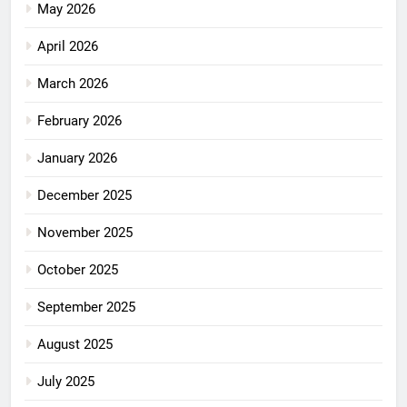
May 2026
April 2026
March 2026
February 2026
January 2026
December 2025
November 2025
October 2025
September 2025
August 2025
July 2025