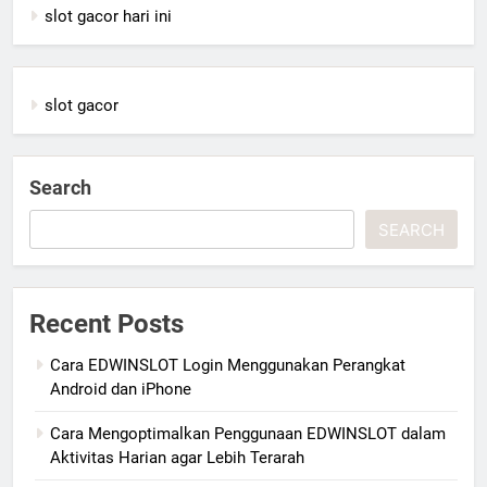
slot gacor hari ini
slot gacor
Search
SEARCH
Recent Posts
Cara EDWINSLOT Login Menggunakan Perangkat
Android dan iPhone
Cara Mengoptimalkan Penggunaan EDWINSLOT dalam
Aktivitas Harian agar Lebih Terarah