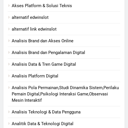
Akses Platform & Solusi Teknis
alternatif edwinslot
alternatif link edwinslot
Analisis Brand dan Akses Online
Analisis Brand dan Pengalaman Digital
Analisis Data & Tren Game Digital
Analisis Platform Digital
Analisis Pola Permainan,Studi Dinamika Sistem,Perilaku
Pemain Digital,Psikologi Interaksi Game,Observasi
Mesin Interaktif
Analisis Teknologi & Data Pengguna
Analitik Data & Teknologi Digital