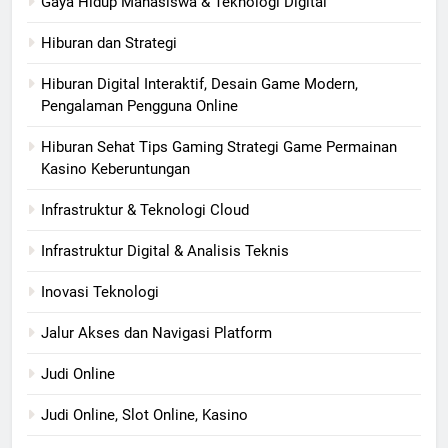
Gaya Hidup Mahasiswa & Teknologi Digital
Hiburan dan Strategi
Hiburan Digital Interaktif, Desain Game Modern,
Pengalaman Pengguna Online
Hiburan Sehat Tips Gaming Strategi Game Permainan
Kasino Keberuntungan
Infrastruktur & Teknologi Cloud
Infrastruktur Digital & Analisis Teknis
Inovasi Teknologi
Jalur Akses dan Navigasi Platform
Judi Online
Judi Online, Slot Online, Kasino