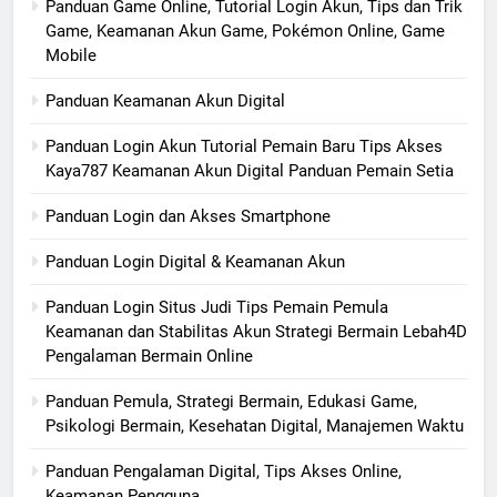
Panduan Game Online, Tutorial Login Akun, Tips dan Trik
Game, Keamanan Akun Game, Pokémon Online, Game
Mobile
Panduan Keamanan Akun Digital
Panduan Login Akun Tutorial Pemain Baru Tips Akses
Kaya787 Keamanan Akun Digital Panduan Pemain Setia
Panduan Login dan Akses Smartphone
Panduan Login Digital & Keamanan Akun
Panduan Login Situs Judi Tips Pemain Pemula
Keamanan dan Stabilitas Akun Strategi Bermain Lebah4D
Pengalaman Bermain Online
Panduan Pemula, Strategi Bermain, Edukasi Game,
Psikologi Bermain, Kesehatan Digital, Manajemen Waktu
Panduan Pengalaman Digital, Tips Akses Online,
Keamanan Pengguna