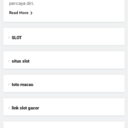
percaya diri.
Read More
SLOT
situs slot
toto macau
link slot gacor