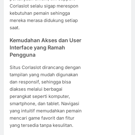
Corlaslot selalu sigap merespon
kebutuhan pemain sehingga
mereka merasa didukung setiap
saat.
Kemudahan Akses dan User
Interface yang Ramah
Pengguna
Situs Corlaslot dirancang dengan
tampilan yang mudah digunakan
dan responsif, sehingga bisa
diakses melalui berbagai
perangkat seperti komputer,
smartphone, dan tablet. Navigasi
yang intuitif memudahkan pemain
mencari game favorit dan fitur
yang tersedia tanpa kesulitan.