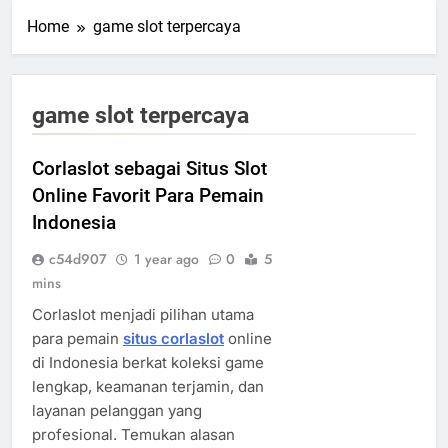
Home
game slot terpercaya
game slot terpercaya
Corlaslot sebagai Situs Slot
Online Favorit Para Pemain
Indonesia
c54d907
1 year ago
0
5
mins
Corlaslot menjadi pilihan utama
para pemain
situs corlaslot
online
di Indonesia berkat koleksi game
lengkap, keamanan terjamin, dan
layanan pelanggan yang
profesional. Temukan alasan