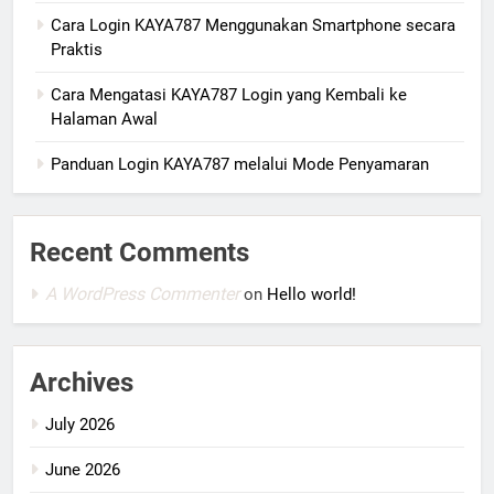
Cara Login KAYA787 Menggunakan Smartphone secara
Praktis
Cara Mengatasi KAYA787 Login yang Kembali ke
Halaman Awal
Panduan Login KAYA787 melalui Mode Penyamaran
Recent Comments
A WordPress Commenter
on
Hello world!
Archives
July 2026
June 2026