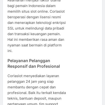
Keamanan menjadi faktor utama
bagi pemain Indonesia dalam
memilih situs slot online. Corlaslot
beroperasi dengan lisensi resmi
dan menerapkan teknologi enkripsi
SSL untuk melindungi data pribadi
dan transaksi keuangan pemain.
Hal ini memberikan rasa aman dan
nyaman saat bermain di platform
ini.
Pelayanan Pelanggan
Responsif dan Profesional
Corlaslot menyediakan layanan
pelanggan 24 jam yang siap
membantu dengan cepat dan
profesional. Baik itu terkait kendala
teknis, bantuan deposit, maupun
pertanyaan umum, tim support