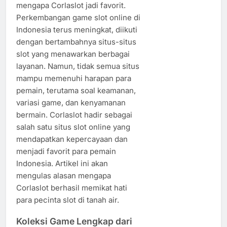
mengapa Corlaslot jadi favorit.
Perkembangan game slot online di
Indonesia terus meningkat, diikuti
dengan bertambahnya situs-situs
slot yang menawarkan berbagai
layanan. Namun, tidak semua situs
mampu memenuhi harapan para
pemain, terutama soal keamanan,
variasi game, dan kenyamanan
bermain. Corlaslot hadir sebagai
salah satu situs slot online yang
mendapatkan kepercayaan dan
menjadi favorit para pemain
Indonesia. Artikel ini akan
mengulas alasan mengapa
Corlaslot berhasil memikat hati
para pecinta slot di tanah air.
Koleksi Game Lengkap dari