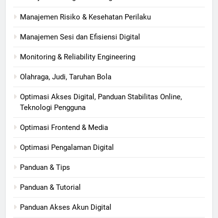
Manajemen Risiko & Kesehatan Perilaku
Manajemen Sesi dan Efisiensi Digital
Monitoring & Reliability Engineering
Olahraga, Judi, Taruhan Bola
Optimasi Akses Digital, Panduan Stabilitas Online,
Teknologi Pengguna
Optimasi Frontend & Media
Optimasi Pengalaman Digital
Panduan & Tips
Panduan & Tutorial
Panduan Akses Akun Digital