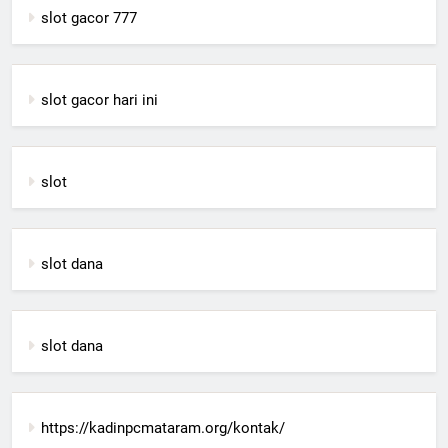
slot gacor 777
slot gacor hari ini
slot
slot dana
slot dana
https://kadinpcmataram.org/kontak/