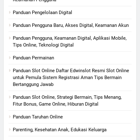
Panduan Pengelolaan Digital
Panduan Pengguna Baru, Akses Digital, Keamanan Akun
Panduan Pengguna, Keamanan Digital, Aplikasi Mobile,
Tips Online, Teknologi Digital
Panduan Permainan
Panduan Slot Online Daftar Edwinslot Resmi Slot Online
untuk Pemula Sistem Registrasi Aman Tips Bermain
Bertanggung Jawab
Panduan Slot Online, Strategi Bermain, Tips Menang,
Fitur Bonus, Game Online, Hiburan Digital
Panduan Taruhan Online
Parenting, Kesehatan Anak, Edukasi Keluarga