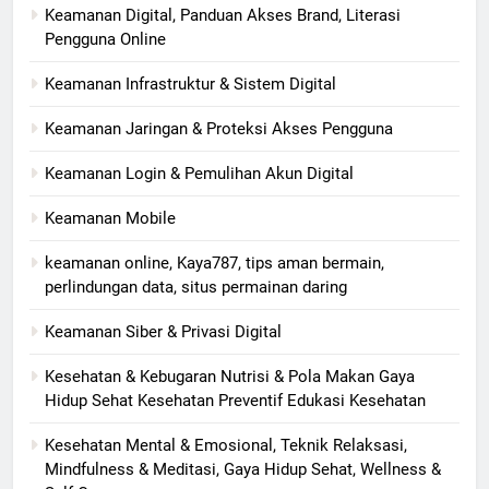
Keamanan Digital, Panduan Akses Brand, Literasi
Pengguna Online
Keamanan Infrastruktur & Sistem Digital
Keamanan Jaringan & Proteksi Akses Pengguna
Keamanan Login & Pemulihan Akun Digital
Keamanan Mobile
keamanan online, Kaya787, tips aman bermain,
perlindungan data, situs permainan daring
Keamanan Siber & Privasi Digital
Kesehatan & Kebugaran Nutrisi & Pola Makan Gaya
Hidup Sehat Kesehatan Preventif Edukasi Kesehatan
Kesehatan Mental & Emosional, Teknik Relaksasi,
Mindfulness & Meditasi, Gaya Hidup Sehat, Wellness &