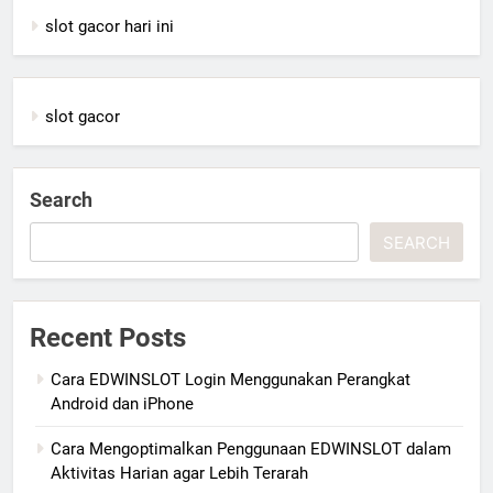
slot gacor hari ini
slot gacor
Search
SEARCH
Recent Posts
Cara EDWINSLOT Login Menggunakan Perangkat
Android dan iPhone
Cara Mengoptimalkan Penggunaan EDWINSLOT dalam
Aktivitas Harian agar Lebih Terarah