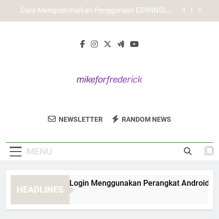
Skip
Cara Login KAYA787 Menggunakan Smartphone
to
secara Praktis
content
Cara Mengatasi KAYA787 Login yang Kembali ke
Halaman Awal
Cara EDWINSLOT Login Menggunakan Perangkat
Android dan iPhone
Cara Mengoptimalkan Penggunaan EDWINSLOT
dalam Aktivitas Harian agar Lebih Terarah
Cara Login KAYA787 Menggunakan Smartphone
secara Praktis
Mike For
Ikuti Visi Dan Misi Kampanye Mike For
Cara Mengatasi KAYA787 Login yang Kembali ke
NEWSLETTER
RANDOM NEWS
Frederick
Halaman Awal
Frederick Untuk Kota Frederick Yang Lebih
Baik.
MENU
ara EDWINSLOT Login Menggunakan Perangkat Android dan i
HEADLINES
Weeks Ago