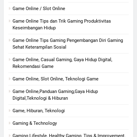
Game Online / Slot Online
Game Online Tips dan Trik Gaming Produktivitas
Keseimbangan Hidup
Game Online Tips Gaming Pengembangan Diri Gaming
Sehat Keterampilan Sosial
Game Online, Casual Gaming, Gaya Hidup Digital,
Rekomendasi Game
Game Online, Slot Online, Teknologi Game
Game Online,Panduan Gaming,Gaya Hidup
Digital,Teknologi & Hiburan
Game, Hiburan, Teknologi
Gaming & Technology
Gaming Lifestyle, Healthy Gaming, Tips & Improvement,