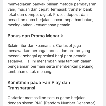
menyediakan banyak pilihan metode pembayaran
yang mudah dan cepat, termasuk transfer bank
lokal dan dompet digital. Proses deposit dan
penarikan dana berjalan lancar tanpa hambatan,
meningkatkan kenyamanan pemain.
Bonus dan Promo Menarik
Selain fitur dan keamanan, Corlaslot juga
menawarkan berbagai bonus dan promo yang
menarik sebagai apresiasi bagi para pemain
setianya. Hal ini menambah nilai tambah dalam
pengalaman bermain serta memberikan peluang
tambahan untuk menang.
Komitmen pada Fair Play dan
Transparansi
Corlaslot memastikan semua game berjalan
dengan sistem RNG (Random Number Generator)