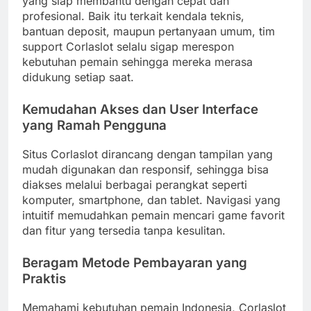
yang siap membantu dengan cepat dan
profesional. Baik itu terkait kendala teknis,
bantuan deposit, maupun pertanyaan umum, tim
support Corlaslot selalu sigap merespon
kebutuhan pemain sehingga mereka merasa
didukung setiap saat.
Kemudahan Akses dan User Interface
yang Ramah Pengguna
Situs Corlaslot dirancang dengan tampilan yang
mudah digunakan dan responsif, sehingga bisa
diakses melalui berbagai perangkat seperti
komputer, smartphone, dan tablet. Navigasi yang
intuitif memudahkan pemain mencari game favorit
dan fitur yang tersedia tanpa kesulitan.
Beragam Metode Pembayaran yang
Praktis
Memahami kebutuhan pemain Indonesia, Corlaslot