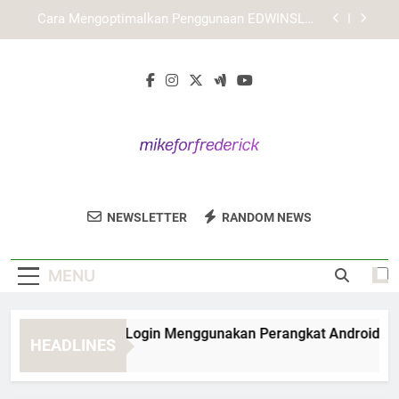
Skip
Cara Login KAYA787 Menggunakan Smartphone
to
secara Praktis
content
Cara Mengatasi KAYA787 Login yang Kembali ke
Halaman Awal
Cara EDWINSLOT Login Menggunakan Perangkat
Android dan iPhone
Cara Mengoptimalkan Penggunaan EDWINSLOT
dalam Aktivitas Harian agar Lebih Terarah
Cara Login KAYA787 Menggunakan Smartphone
secara Praktis
Mike For
Ikuti Visi Dan Misi Kampanye Mike For
Cara Mengatasi KAYA787 Login yang Kembali ke
NEWSLETTER
RANDOM NEWS
Frederick
Halaman Awal
Frederick Untuk Kota Frederick Yang Lebih
Baik.
MENU
ra EDWINSLOT Login Menggunakan Perangkat Android dan i
HEADLINES
Weeks Ago