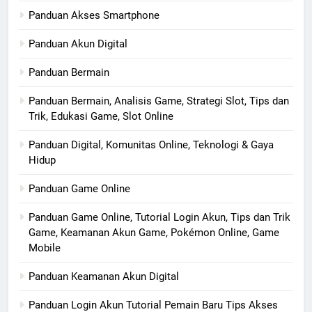
Panduan Akses Smartphone
Panduan Akun Digital
Panduan Bermain
Panduan Bermain, Analisis Game, Strategi Slot, Tips dan
Trik, Edukasi Game, Slot Online
Panduan Digital, Komunitas Online, Teknologi & Gaya
Hidup
Panduan Game Online
Panduan Game Online, Tutorial Login Akun, Tips dan Trik
Game, Keamanan Akun Game, Pokémon Online, Game
Mobile
Panduan Keamanan Akun Digital
Panduan Login Akun Tutorial Pemain Baru Tips Akses