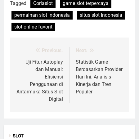
Tagged:
Corlaslot
game slot terpercaya
permainan slot Indonesia
situs slot Indonesia
slot online favorit
Previous:
Next:
Post
navigation
Uji Fitur Autoplay
Statistik Game
dan Manual:
Berdasarkan Provider
Efisiensi
Hari Ini: Analisis
Penggunaan di
Kinerja dan Tren
Antarmuka Situs Slot
Populer
Digital
SLOT