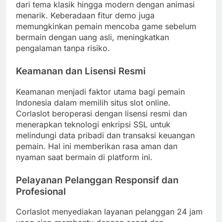
dari tema klasik hingga modern dengan animasi
menarik. Keberadaan fitur demo juga
memungkinkan pemain mencoba game sebelum
bermain dengan uang asli, meningkatkan
pengalaman tanpa risiko.
Keamanan dan Lisensi Resmi
Keamanan menjadi faktor utama bagi pemain
Indonesia dalam memilih situs slot online.
Corlaslot beroperasi dengan lisensi resmi dan
menerapkan teknologi enkripsi SSL untuk
melindungi data pribadi dan transaksi keuangan
pemain. Hal ini memberikan rasa aman dan
nyaman saat bermain di platform ini.
Pelayanan Pelanggan Responsif dan
Profesional
Corlaslot menyediakan layanan pelanggan 24 jam