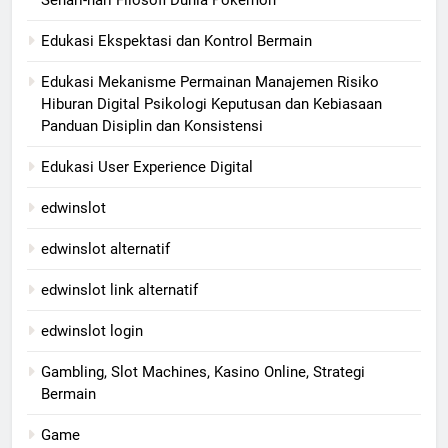
Edukasi Ekspektasi dan Kontrol Bermain
Edukasi Mekanisme Permainan Manajemen Risiko
Hiburan Digital Psikologi Keputusan dan Kebiasaan
Panduan Disiplin dan Konsistensi
Edukasi User Experience Digital
edwinslot
edwinslot alternatif
edwinslot link alternatif
edwinslot login
Gambling, Slot Machines, Kasino Online, Strategi
Bermain
Game