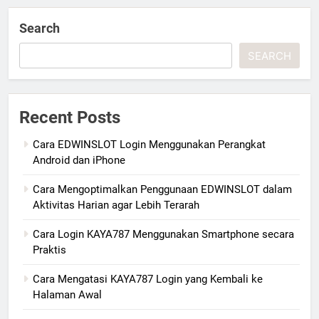
Search
SEARCH
Recent Posts
Cara EDWINSLOT Login Menggunakan Perangkat
Android dan iPhone
Cara Mengoptimalkan Penggunaan EDWINSLOT dalam
Aktivitas Harian agar Lebih Terarah
Cara Login KAYA787 Menggunakan Smartphone secara
Praktis
Cara Mengatasi KAYA787 Login yang Kembali ke
Halaman Awal