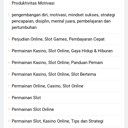
Produktivitas Motivasi
pengembangan diri, motivasi, mindset sukses, strategi
pencapaian, disiplin, mental juara, pembelajaran dan
pertumbuhan
Perjudian Online, Slot Games, Pembayaran Cepat
Permainan Kasino, Slot Online, Gaya Hidup & Hiburan
Permainan Kasino, Slot Online, Panduan Pemain
Permainan Kasino, Slot Online, Slot Bertema
Permainan Online, Casino, Slot Online
Permainan Slot
Permainan Slot Online
Permainan Slot, Kasino Online, Tips dan Strategi