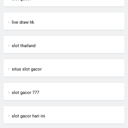
live draw hk
slot thailand
situs slot gacor
slot gacor 777
slot gacor hari ini