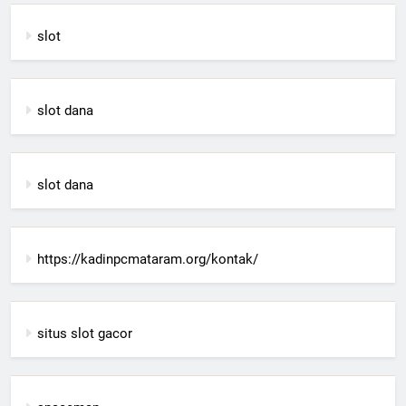
slot
slot dana
slot dana
https://kadinpcmataram.org/kontak/
situs slot gacor