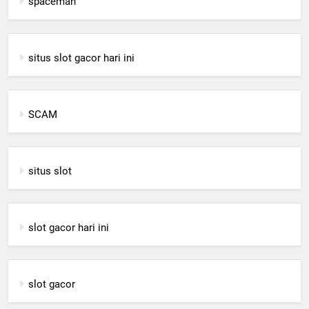
spaceman
situs slot gacor hari ini
SCAM
situs slot
slot gacor hari ini
slot gacor