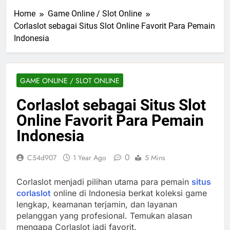
Home
Game Online / Slot Online
Corlaslot sebagai Situs Slot Online Favorit Para Pemain
Indonesia
GAME ONLINE / SLOT ONLINE
Corlaslot sebagai Situs Slot
Online Favorit Para Pemain
Indonesia
0
C54d907
1 Year Ago
5 Mins
Corlaslot menjadi pilihan utama para pemain
situs
corlaslot
online di Indonesia berkat koleksi game
lengkap, keamanan terjamin, dan layanan
pelanggan yang profesional. Temukan alasan
mengapa Corlaslot jadi favorit.