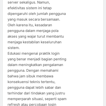
server sekaligus. Namun,
efektivitas sistem ini tetap
dipengaruhi oleh jumlah pengguna
yang masuk secara bersamaan.
Oleh karena itu, kesadaran
pengguna dalam menjaga pola
akses yang wajar turut membantu
menjaga kestabilan keseluruhan
sistem.
Edukasi mengenai praktik login
yang benar menjadi bagian penting
dalam meningkatkan pengalaman
pengguna. Dengan memahami
bahwa jam sibuk membawa
konsekuensi teknis tertentu,
pengguna dapat lebih sabar dan
terhindar dari tindakan yang justru
memperparah situasi, seperti spam
refresh atau percobaan login