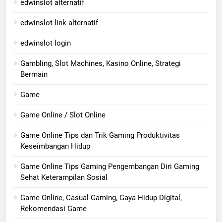
edwinslot alternatif
edwinslot link alternatif
edwinslot login
Gambling, Slot Machines, Kasino Online, Strategi
Bermain
Game
Game Online / Slot Online
Game Online Tips dan Trik Gaming Produktivitas
Keseimbangan Hidup
Game Online Tips Gaming Pengembangan Diri Gaming
Sehat Keterampilan Sosial
Game Online, Casual Gaming, Gaya Hidup Digital,
Rekomendasi Game