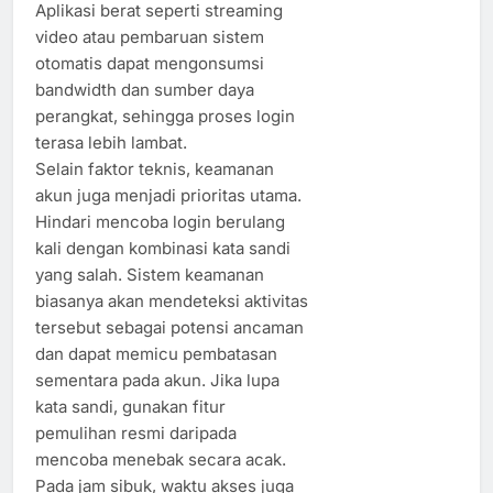
Aplikasi berat seperti streaming
video atau pembaruan sistem
otomatis dapat mengonsumsi
bandwidth dan sumber daya
perangkat, sehingga proses login
terasa lebih lambat.
Selain faktor teknis, keamanan
akun juga menjadi prioritas utama.
Hindari mencoba login berulang
kali dengan kombinasi kata sandi
yang salah. Sistem keamanan
biasanya akan mendeteksi aktivitas
tersebut sebagai potensi ancaman
dan dapat memicu pembatasan
sementara pada akun. Jika lupa
kata sandi, gunakan fitur
pemulihan resmi daripada
mencoba menebak secara acak.
Pada jam sibuk, waktu akses juga