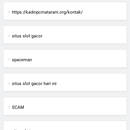
https://kadinpcmataram.org/kontak/
situs slot gacor
spaceman
situs slot gacor hari ini
SCAM