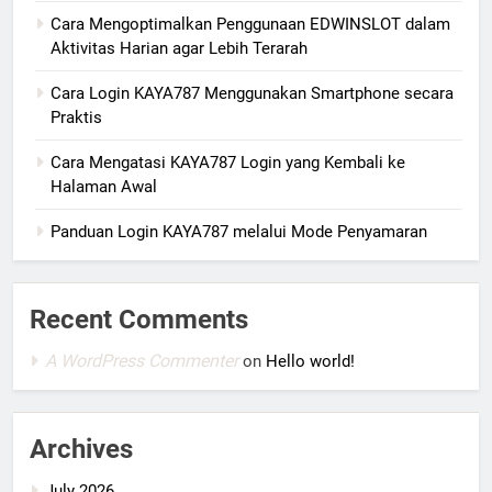
Cara Mengoptimalkan Penggunaan EDWINSLOT dalam
Aktivitas Harian agar Lebih Terarah
Cara Login KAYA787 Menggunakan Smartphone secara
Praktis
Cara Mengatasi KAYA787 Login yang Kembali ke
Halaman Awal
Panduan Login KAYA787 melalui Mode Penyamaran
Recent Comments
A WordPress Commenter
on
Hello world!
Archives
July 2026