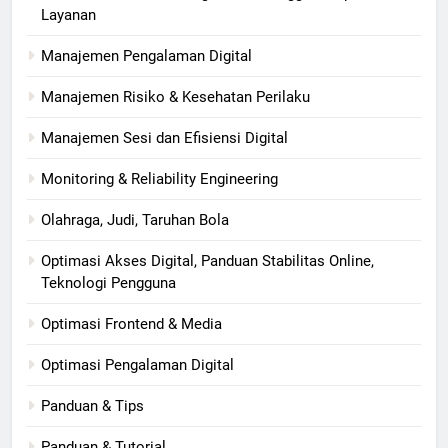
Layanan
Manajemen Pengalaman Digital
Manajemen Risiko & Kesehatan Perilaku
Manajemen Sesi dan Efisiensi Digital
Monitoring & Reliability Engineering
Olahraga, Judi, Taruhan Bola
Optimasi Akses Digital, Panduan Stabilitas Online,
Teknologi Pengguna
Optimasi Frontend & Media
Optimasi Pengalaman Digital
Panduan & Tips
Panduan & Tutorial