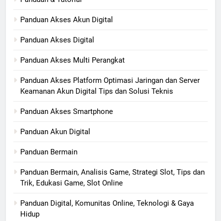
Panduan Akses Akun Digital
Panduan Akses Digital
Panduan Akses Multi Perangkat
Panduan Akses Platform Optimasi Jaringan dan Server
Keamanan Akun Digital Tips dan Solusi Teknis
Panduan Akses Smartphone
Panduan Akun Digital
Panduan Bermain
Panduan Bermain, Analisis Game, Strategi Slot, Tips dan
Trik, Edukasi Game, Slot Online
Panduan Digital, Komunitas Online, Teknologi & Gaya
Hidup