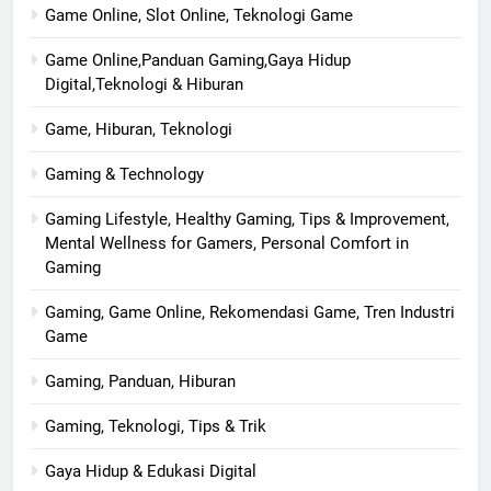
Game Online, Slot Online, Teknologi Game
Game Online,Panduan Gaming,Gaya Hidup
Digital,Teknologi & Hiburan
Game, Hiburan, Teknologi
Gaming & Technology
Gaming Lifestyle, Healthy Gaming, Tips & Improvement,
Mental Wellness for Gamers, Personal Comfort in
Gaming
Gaming, Game Online, Rekomendasi Game, Tren Industri
Game
Gaming, Panduan, Hiburan
Gaming, Teknologi, Tips & Trik
Gaya Hidup & Edukasi Digital