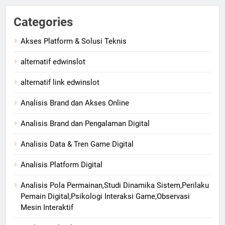
Categories
Akses Platform & Solusi Teknis
alternatif edwinslot
alternatif link edwinslot
Analisis Brand dan Akses Online
Analisis Brand dan Pengalaman Digital
Analisis Data & Tren Game Digital
Analisis Platform Digital
Analisis Pola Permainan,Studi Dinamika Sistem,Perilaku
Pemain Digital,Psikologi Interaksi Game,Observasi
Mesin Interaktif