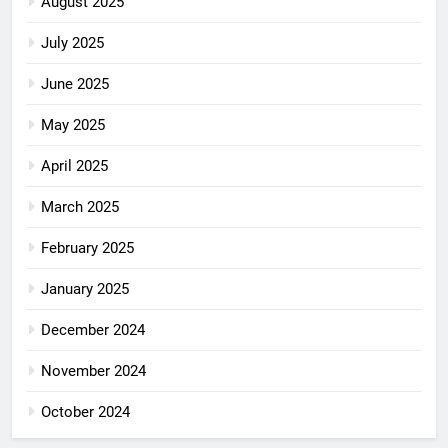
August 2025
July 2025
June 2025
May 2025
April 2025
March 2025
February 2025
January 2025
December 2024
November 2024
October 2024