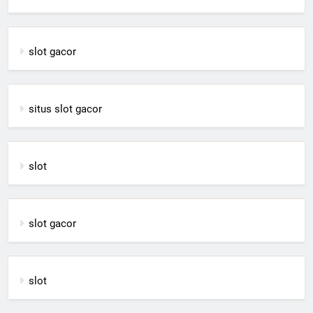
slot gacor
situs slot gacor
slot
slot gacor
slot