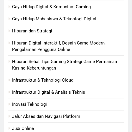
Gaya Hidup Digital & Komunitas Gaming
Gaya Hidup Mahasiswa & Teknologi Digital
Hiburan dan Strategi
Hiburan Digital Interaktif, Desain Game Modern,
Pengalaman Pengguna Online
Hiburan Sehat Tips Gaming Strategi Game Permainan
Kasino Keberuntungan
Infrastruktur & Teknologi Cloud
Infrastruktur Digital & Analisis Teknis
Inovasi Teknologi
Jalur Akses dan Navigasi Platform
Judi Online