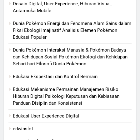
Desain Digital, User Experience, Hiburan Visual,
Antarmuka Mobile
Dunia Pokémon Energi dan Fenomena Alam Sains dalam
Fiksi Ekologi Imajinatif Analisis Elemen Pokémon
Edukasi Populer
Dunia Pokémon Interaksi Manusia & Pokémon Budaya
dan Kehidupan Sosial Pokémon Ekologi dan Kehidupan
Sehari-hari Filosofi Dunia Pokémon
Edukasi Ekspektasi dan Kontrol Bermain
Edukasi Mekanisme Permainan Manajemen Risiko
Hiburan Digital Psikologi Keputusan dan Kebiasaan
Panduan Disiplin dan Konsistensi
Edukasi User Experience Digital
edwinslot