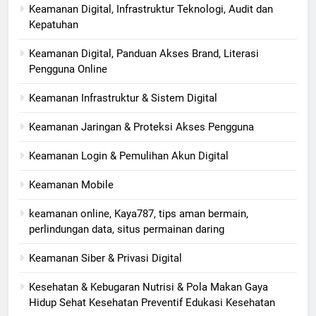
Keamanan Digital, Infrastruktur Teknologi, Audit dan
Kepatuhan
Keamanan Digital, Panduan Akses Brand, Literasi
Pengguna Online
Keamanan Infrastruktur & Sistem Digital
Keamanan Jaringan & Proteksi Akses Pengguna
Keamanan Login & Pemulihan Akun Digital
Keamanan Mobile
keamanan online, Kaya787, tips aman bermain,
perlindungan data, situs permainan daring
Keamanan Siber & Privasi Digital
Kesehatan & Kebugaran Nutrisi & Pola Makan Gaya
Hidup Sehat Kesehatan Preventif Edukasi Kesehatan