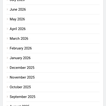
June 2026
May 2026
April 2026
March 2026
February 2026
January 2026
December 2025
November 2025
October 2025
September 2025