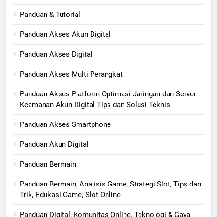
Panduan & Tutorial
Panduan Akses Akun Digital
Panduan Akses Digital
Panduan Akses Multi Perangkat
Panduan Akses Platform Optimasi Jaringan dan Server
Keamanan Akun Digital Tips dan Solusi Teknis
Panduan Akses Smartphone
Panduan Akun Digital
Panduan Bermain
Panduan Bermain, Analisis Game, Strategi Slot, Tips dan
Trik, Edukasi Game, Slot Online
Panduan Digital, Komunitas Online, Teknologi & Gaya