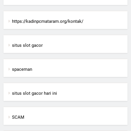
https://kadinpcmataram.org/kontak/
situs slot gacor
spaceman
situs slot gacor hari ini
SCAM