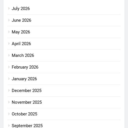
July 2026
June 2026
May 2026
April 2026
March 2026
February 2026
January 2026
December 2025
November 2025
October 2025
September 2025