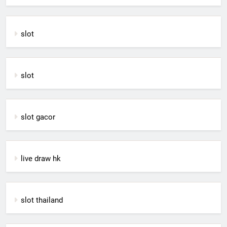
slot
slot
slot gacor
live draw hk
slot thailand