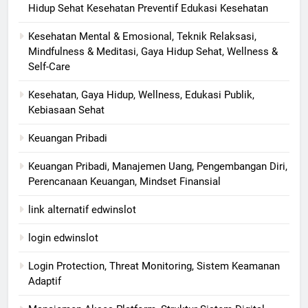
Hidup Sehat Kesehatan Preventif Edukasi Kesehatan
Kesehatan Mental & Emosional, Teknik Relaksasi,
Mindfulness & Meditasi, Gaya Hidup Sehat, Wellness &
Self-Care
Kesehatan, Gaya Hidup, Wellness, Edukasi Publik,
Kebiasaan Sehat
Keuangan Pribadi
Keuangan Pribadi, Manajemen Uang, Pengembangan Diri,
Perencanaan Keuangan, Mindset Finansial
link alternatif edwinslot
login edwinslot
Login Protection, Threat Monitoring, Sistem Keamanan
Adaptif