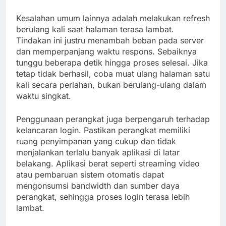
Kesalahan umum lainnya adalah melakukan refresh
berulang kali saat halaman terasa lambat.
Tindakan ini justru menambah beban pada server
dan memperpanjang waktu respons. Sebaiknya
tunggu beberapa detik hingga proses selesai. Jika
tetap tidak berhasil, coba muat ulang halaman satu
kali secara perlahan, bukan berulang-ulang dalam
waktu singkat.
Penggunaan perangkat juga berpengaruh terhadap
kelancaran login. Pastikan perangkat memiliki
ruang penyimpanan yang cukup dan tidak
menjalankan terlalu banyak aplikasi di latar
belakang. Aplikasi berat seperti streaming video
atau pembaruan sistem otomatis dapat
mengonsumsi bandwidth dan sumber daya
perangkat, sehingga proses login terasa lebih
lambat.