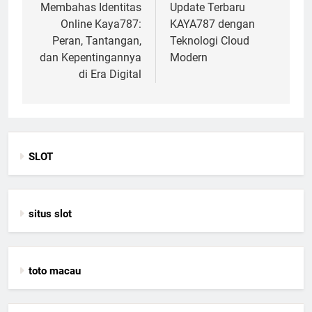
navigation
Membahas Identitas
Update Terbaru
Online Kaya787:
KAYA787 dengan
Peran, Tantangan,
Teknologi Cloud
dan Kepentingannya
Modern
di Era Digital
SLOT
situs slot
toto macau