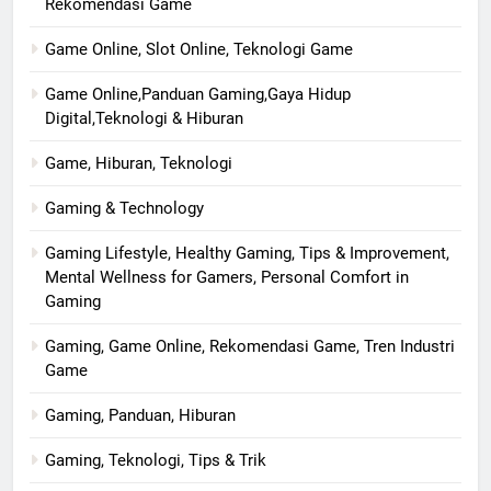
Rekomendasi Game
Game Online, Slot Online, Teknologi Game
Game Online,Panduan Gaming,Gaya Hidup
Digital,Teknologi & Hiburan
Game, Hiburan, Teknologi
Gaming & Technology
Gaming Lifestyle, Healthy Gaming, Tips & Improvement,
Mental Wellness for Gamers, Personal Comfort in
Gaming
Gaming, Game Online, Rekomendasi Game, Tren Industri
Game
Gaming, Panduan, Hiburan
Gaming, Teknologi, Tips & Trik