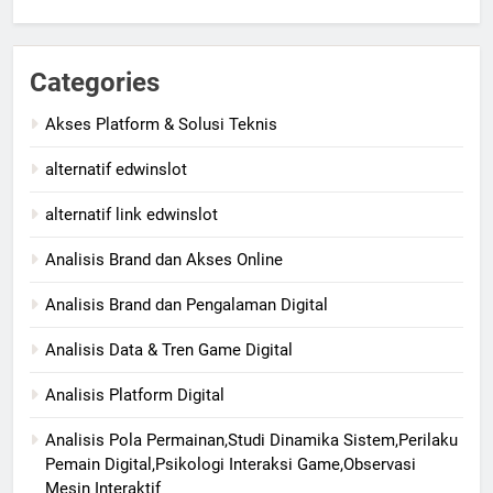
Categories
Akses Platform & Solusi Teknis
alternatif edwinslot
alternatif link edwinslot
Analisis Brand dan Akses Online
Analisis Brand dan Pengalaman Digital
Analisis Data & Tren Game Digital
Analisis Platform Digital
Analisis Pola Permainan,Studi Dinamika Sistem,Perilaku
Pemain Digital,Psikologi Interaksi Game,Observasi
Mesin Interaktif