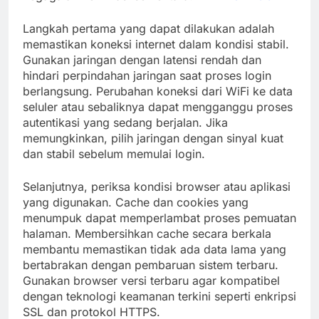
Langkah pertama yang dapat dilakukan adalah
memastikan koneksi internet dalam kondisi stabil.
Gunakan jaringan dengan latensi rendah dan
hindari perpindahan jaringan saat proses login
berlangsung. Perubahan koneksi dari WiFi ke data
seluler atau sebaliknya dapat mengganggu proses
autentikasi yang sedang berjalan. Jika
memungkinkan, pilih jaringan dengan sinyal kuat
dan stabil sebelum memulai login.
Selanjutnya, periksa kondisi browser atau aplikasi
yang digunakan. Cache dan cookies yang
menumpuk dapat memperlambat proses pemuatan
halaman. Membersihkan cache secara berkala
membantu memastikan tidak ada data lama yang
bertabrakan dengan pembaruan sistem terbaru.
Gunakan browser versi terbaru agar kompatibel
dengan teknologi keamanan terkini seperti enkripsi
SSL dan protokol HTTPS.