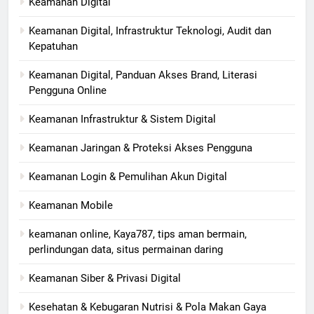
Keamanan Digital
Keamanan Digital, Infrastruktur Teknologi, Audit dan
Kepatuhan
Keamanan Digital, Panduan Akses Brand, Literasi
Pengguna Online
Keamanan Infrastruktur & Sistem Digital
Keamanan Jaringan & Proteksi Akses Pengguna
Keamanan Login & Pemulihan Akun Digital
Keamanan Mobile
keamanan online, Kaya787, tips aman bermain,
perlindungan data, situs permainan daring
Keamanan Siber & Privasi Digital
Kesehatan & Kebugaran Nutrisi & Pola Makan Gaya