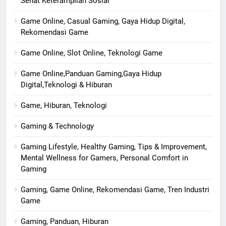
Sehat Keterampilan Sosial
Game Online, Casual Gaming, Gaya Hidup Digital,
Rekomendasi Game
Game Online, Slot Online, Teknologi Game
Game Online,Panduan Gaming,Gaya Hidup
Digital,Teknologi & Hiburan
Game, Hiburan, Teknologi
Gaming & Technology
Gaming Lifestyle, Healthy Gaming, Tips & Improvement,
Mental Wellness for Gamers, Personal Comfort in
Gaming
Gaming, Game Online, Rekomendasi Game, Tren Industri
Game
Gaming, Panduan, Hiburan