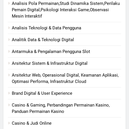
Analisis Pola Permainan,Studi Dinamika Sistem,Perilaku
Pemain Digital,Psikologi Interaksi Game,Observasi
Mesin Interaktif
Analisis Teknologi & Data Pengguna
Analitik Data & Teknologi Digital
Antarmuka & Pengalaman Pengguna Slot
Arsitektur Sistem & Infrastruktur Digital
Arsitektur Web, Operasional Digital, Keamanan Aplikasi,
Optimasi Performa, Infrastruktur Cloud
Brand Digital & User Experience
Casino & Gaming, Perbandingan Permainan Kasino,
Panduan Permainan Kasino
Casino & Judi Online