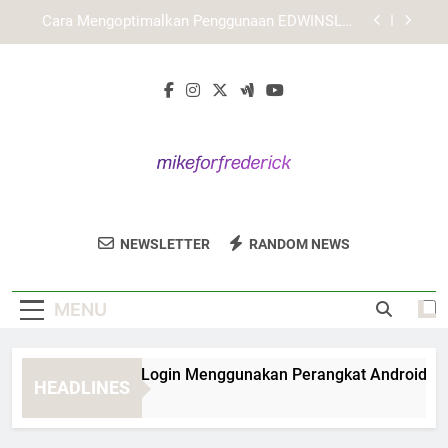
Skip
Cara Login KAYA787 Menggunakan Smartphone
to
secara Praktis
content
Cara Mengatasi KAYA787 Login yang Kembali ke
Halaman Awal
Cara EDWINSLOT Login Menggunakan Perangkat
Android dan iPhone
Cara Mengoptimalkan Penggunaan EDWINSLOT
dalam Aktivitas Harian agar Lebih Terarah
Cara Login KAYA787 Menggunakan Smartphone
secara Praktis
Mike For
Ikuti Visi Dan Misi Kampanye Mike For
Cara Mengatasi KAYA787 Login yang Kembali ke
NEWSLETTER
RANDOM NEWS
Frederick
Halaman Awal
Frederick Untuk Kota Frederick Yang Lebih
Baik.
MENU
ra EDWINSLOT Login Menggunakan Perangkat Android dan i
HEADLINES
Weeks Ago