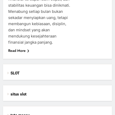
stabilitas keuangan bisa dinikmati.
Menabung setiap bulan bukan
sekadar menyiapkan uang, tetapi
membangun kebiasaan, disiplin,
dan mindset yang akan
mendukung kesejahteraan
finansial jangka panjang.
Read More
SLOT
situs slot