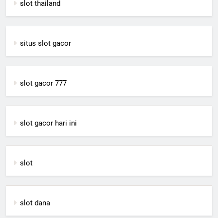
slot thailand
situs slot gacor
slot gacor 777
slot gacor hari ini
slot
slot dana