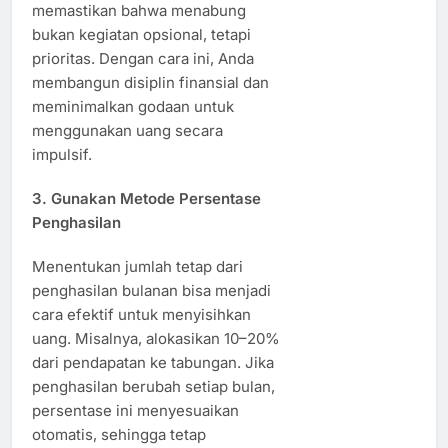
memastikan bahwa menabung
bukan kegiatan opsional, tetapi
prioritas. Dengan cara ini, Anda
membangun disiplin finansial dan
meminimalkan godaan untuk
menggunakan uang secara
impulsif.
3. Gunakan Metode Persentase
Penghasilan
Menentukan jumlah tetap dari
penghasilan bulanan bisa menjadi
cara efektif untuk menyisihkan
uang. Misalnya, alokasikan 10–20%
dari pendapatan ke tabungan. Jika
penghasilan berubah setiap bulan,
persentase ini menyesuaikan
otomatis, sehingga tetap