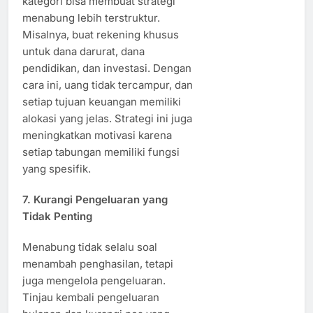
kategori bisa membuat strategi
menabung lebih terstruktur.
Misalnya, buat rekening khusus
untuk dana darurat, dana
pendidikan, dan investasi. Dengan
cara ini, uang tidak tercampur, dan
setiap tujuan keuangan memiliki
alokasi yang jelas. Strategi ini juga
meningkatkan motivasi karena
setiap tabungan memiliki fungsi
yang spesifik.
7. Kurangi Pengeluaran yang
Tidak Penting
Menabung tidak selalu soal
menambah penghasilan, tetapi
juga mengelola pengeluaran.
Tinjau kembali pengeluaran