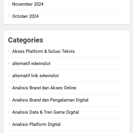
November 2024
October 2024
Categories
Akses Platform & Solusi Teknis
alternatif edwinslot
alternatif link edwinslot
Analisis Brand dan Akses Online
Analisis Brand dan Pengalaman Digital
Analisis Data & Tren Game Digital
Analisis Platform Digital