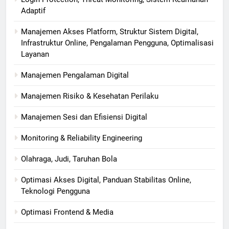
Adaptif
Manajemen Akses Platform, Struktur Sistem Digital,
Infrastruktur Online, Pengalaman Pengguna, Optimalisasi
Layanan
Manajemen Pengalaman Digital
Manajemen Risiko & Kesehatan Perilaku
Manajemen Sesi dan Efisiensi Digital
Monitoring & Reliability Engineering
Olahraga, Judi, Taruhan Bola
Optimasi Akses Digital, Panduan Stabilitas Online,
Teknologi Pengguna
Optimasi Frontend & Media