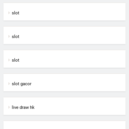
slot
slot
slot
slot gacor
live draw hk