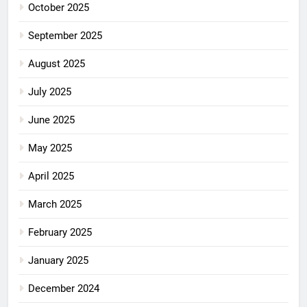
October 2025
September 2025
August 2025
July 2025
June 2025
May 2025
April 2025
March 2025
February 2025
January 2025
December 2024