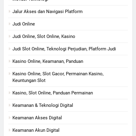
Jalur Akses dan Navigasi Platform
Judi Online
Judi Online, Slot Online, Kasino
Judi Slot Online, Teknologi Perjudian, Platform Judi
Kasino Online, Keamanan, Panduan
Kasino Online, Slot Gacor, Permainan Kasino,
Keuntungan Slot
Kasino, Slot Online, Panduan Permainan
Keamanan & Teknologi Digital
Keamanan Akses Digital
Keamanan Akun Digital