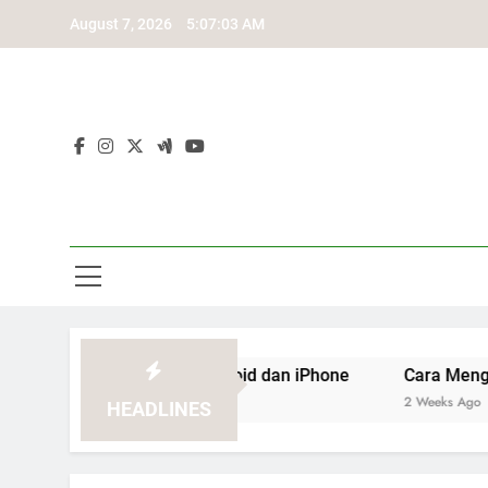
Skip
August 7, 2026
5:07:04 AM
to
content
Mik
Ikuti Visi
 Perangkat Android dan iPhone
Cara Mengoptimalkan 
2 Weeks Ago
HEADLINES