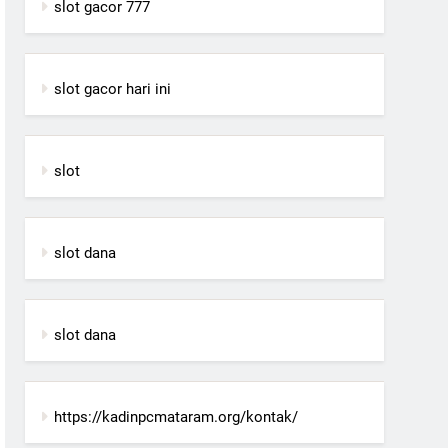
slot gacor 777
slot gacor hari ini
slot
slot dana
slot dana
https://kadinpcmataram.org/kontak/