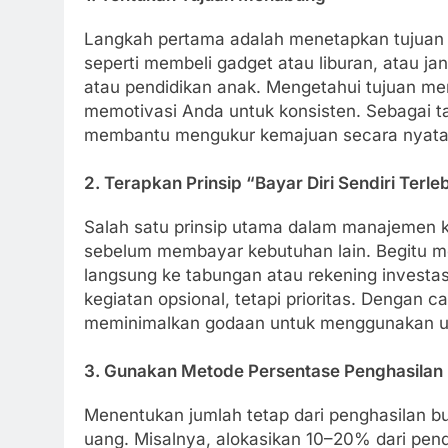
Langkah pertama adalah menetapkan tujuan j
seperti membeli gadget atau liburan, atau j
atau pendidikan anak. Mengetahui tujuan m
memotivasi Anda untuk konsisten. Sebagai 
membantu mengukur kemajuan secara nyata
2. Terapkan Prinsip “Bayar Diri Sendiri Terle
Salah satu prinsip utama dalam manajemen k
sebelum membayar kebutuhan lain. Begitu me
langsung ke tabungan atau rekening investa
kegiatan opsional, tetapi prioritas. Dengan c
meminimalkan godaan untuk menggunakan ua
3. Gunakan Metode Persentase Penghasilan
Menentukan jumlah tetap dari penghasilan bu
uang. Misalnya, alokasikan 10–20% dari pen