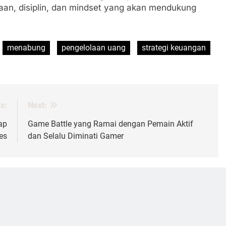
an, disiplin, dan mindset yang akan mendukung
menabung
pengelolaan uang
strategi keuangan
s:
Next:
ap
Game Battle yang Ramai dengan Pemain Aktif
es
dan Selalu Diminati Gamer