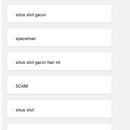
situs slot gacor
spaceman
situs slot gacor hari ini
SCAM
situs slot