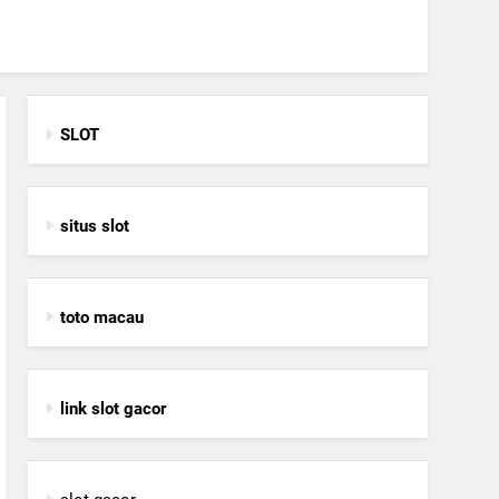
SLOT
situs slot
toto macau
link slot gacor