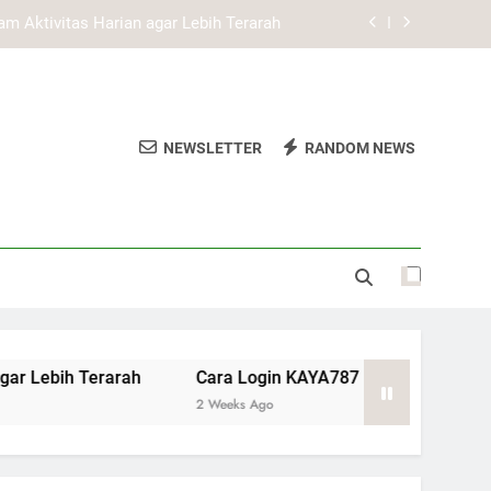
Aktivitas Harian agar Lebih Terarah
nggunakan Smartphone secara Praktis
 Login yang Kembali ke Halaman Awal
NEWSLETTER
RANDOM NEWS
nakan Perangkat Android dan iPhone
Aktivitas Harian agar Lebih Terarah
g Lebih Baik.
nggunakan Smartphone secara Praktis
 Login yang Kembali ke Halaman Awal
erarah
Cara Login KAYA787 Menggunakan Smartphone s
2 Weeks Ago