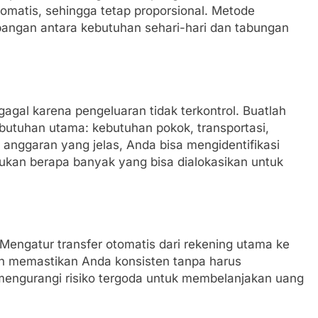
tomatis, sehingga tetap proporsional. Metode
ngan antara kebutuhan sehari-hari dan tabungan
gal karena pengeluaran tidak terkontrol. Buatlah
tuhan utama: kebutuhan pokok, transportasi,
 anggaran yang jelas, Anda bisa mengidentifikasi
ukan berapa banyak yang bisa dialokasikan untuk
engatur transfer otomatis dari rekening utama ke
lan memastikan Anda konsisten tanpa harus
engurangi risiko tergoda untuk membelanjakan uang