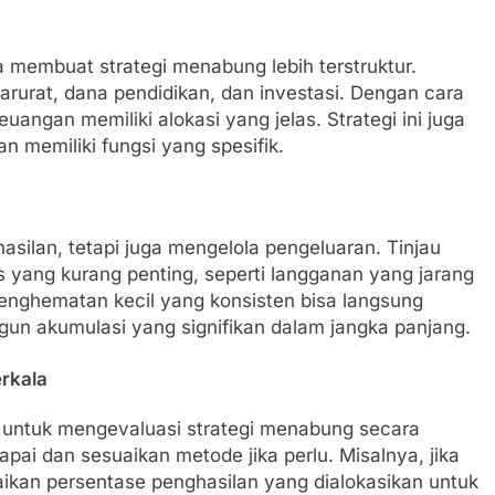
 membuat strategi menabung lebih terstruktur.
arurat, dana pendidikan, dan investasi. Dengan cara
euangan memiliki alokasi yang jelas. Strategi ini juga
n memiliki fungsi yang spesifik.
silan, tetapi juga mengelola pengeluaran. Tinjau
 yang kurang penting, seperti langganan yang jarang
Penghematan kecil yang konsisten bisa langsung
un akumulasi yang signifikan dalam jangka panjang.
erkala
g untuk mengevaluasi strategi menabung secara
apai dan sesuaikan metode jika perlu. Misalnya, jika
kan persentase penghasilan yang dialokasikan untuk