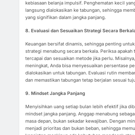
kebiasaan belanja impulsif. Penghematan kecil yan
langsung dialokasikan ke tabungan, sehingga mem
yang signifikan dalam jangka panjang.
8. Evaluasi dan Sesuaikan Strategi Secara Berkal
Keuangan bersifat dinamis, sehingga penting untu
strategi menabung secara berkala. Periksa apakah 
tercapai dan sesuaikan metode jika perlu. Misalnya
meningkat, Anda bisa menyesuaikan persentase pe
dialokasikan untuk tabungan. Evaluasi rutin memban
dan memastikan tabungan tetap berjalan sesuai tuj
9. Mindset Jangka Panjang
Menyisihkan uang setiap bulan lebih efektif jika d
mindset jangka panjang. Anggap menabung sebagai
masa depan, bukan sekadar kewajiban. Dengan min
menjadi prioritas dan bukan beban, sehingga mem