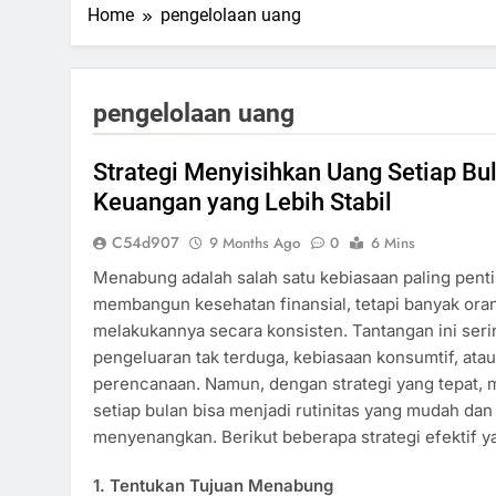
Home
pengelolaan uang
pengelolaan uang
Strategi Menyisihkan Uang Setiap Bu
Keuangan yang Lebih Stabil
C54d907
9 Months Ago
0
6 Mins
Menabung adalah salah satu kebiasaan paling pent
membangun kesehatan finansial, tetapi banyak oran
melakukannya secara konsisten. Tantangan ini ser
pengeluaran tak terduga, kebiasaan konsumtif, ata
perencanaan. Namun, dengan strategi yang tepat,
setiap bulan bisa menjadi rutinitas yang mudah da
menyenangkan. Berikut beberapa strategi efektif ya
1. Tentukan Tujuan Menabung