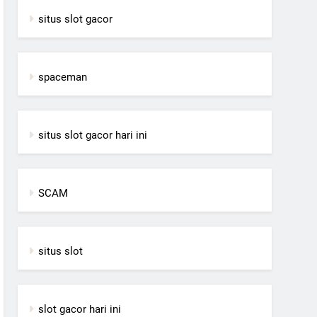
situs slot gacor
spaceman
situs slot gacor hari ini
SCAM
situs slot
slot gacor hari ini