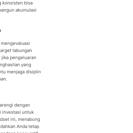
g konsisten bisa
bangun akumulasi
a
k mengevaluasi
target tabungan
, jika pengeluaran
nghasilan yang
tu menjaga disiplin
uan.
ibarengi dengan
 investasi untuk
dset ini, menabung
udahkan Anda tetap