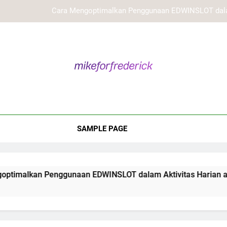
Cara Mengoptimalkan Penggunaan EDWINSLOT dalam 
Cara Login KAYA787 Me
Cara Mengatasi KAYA787
Cara EDWINSLOT Login Menggu
e For Frederick
Cara Mengoptimalkan Penggunaan EDWINSLOT dalam 
 Dan Misi Kampanye Mike For Frederick Untuk Kota Frederick Yan
Cara Login KAYA787 Me
SAMPLE PAGE
Cara Mengatasi KAYA787
Penggunaan EDWINSLOT dalam Aktivitas Harian agar Lebih T