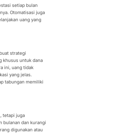
stasi setiap bulan
ya. Otomatisasi juga
lanjakan uang yang
uat strategi
ng khusus untuk dana
 ini, uang tidak
asi yang jelas.
iap tabungan memiliki
 tetapi juga
n bulanan dan kurangi
arang digunakan atau