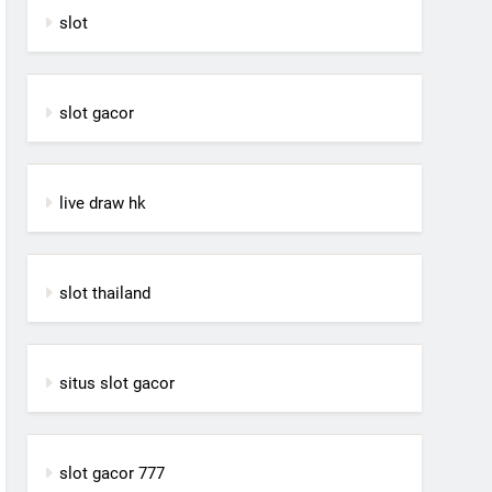
slot
slot gacor
live draw hk
slot thailand
situs slot gacor
slot gacor 777