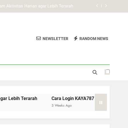
Aktivitas Harian agar Lebih Terarah
nggunakan Smartphone secara Praktis
 Login yang Kembali ke Halaman Awal
NEWSLETTER
RANDOM NEWS
nakan Perangkat Android dan iPhone
Aktivitas Harian agar Lebih Terarah
g Lebih Baik.
nggunakan Smartphone secara Praktis
 Login yang Kembali ke Halaman Awal
erarah
Cara Login KAYA787 Menggunakan Smartphone s
3 Weeks Ago