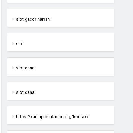
slot gacor hari ini
slot
slot dana
slot dana
https://kadinpcmataram.org/kontak/