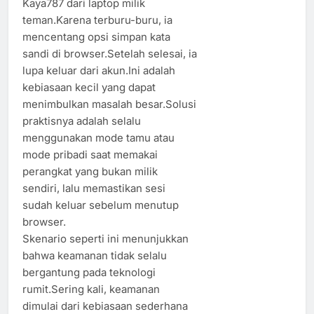
Kaya787 dari laptop milik
teman.Karena terburu-buru, ia
mencentang opsi simpan kata
sandi di browser.Setelah selesai, ia
lupa keluar dari akun.Ini adalah
kebiasaan kecil yang dapat
menimbulkan masalah besar.Solusi
praktisnya adalah selalu
menggunakan mode tamu atau
mode pribadi saat memakai
perangkat yang bukan milik
sendiri, lalu memastikan sesi
sudah keluar sebelum menutup
browser.
Skenario seperti ini menunjukkan
bahwa keamanan tidak selalu
bergantung pada teknologi
rumit.Sering kali, keamanan
dimulai dari kebiasaan sederhana