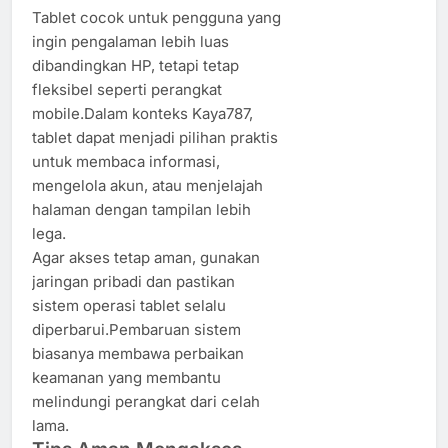
Tablet cocok untuk pengguna yang
ingin pengalaman lebih luas
dibandingkan HP, tetapi tetap
fleksibel seperti perangkat
mobile.Dalam konteks Kaya787,
tablet dapat menjadi pilihan praktis
untuk membaca informasi,
mengelola akun, atau menjelajah
halaman dengan tampilan lebih
lega.
Agar akses tetap aman, gunakan
jaringan pribadi dan pastikan
sistem operasi tablet selalu
diperbarui.Pembaruan sistem
biasanya membawa perbaikan
keamanan yang membantu
melindungi perangkat dari celah
lama.