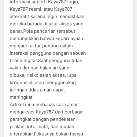
informasi seperti Kaya787 login,
Kaya787 resmi, atau Kaya787
alternatif karena ingin memastikan
mereka berada di jalur akses yang
benar.Pola pencarian tersebut
menunjukkan bahwa kepercayaan
menjadi faktor penting dalam
interaksi pengguna dengan sebuah
brand digital.Saat pengguna tidak
yakin dengan halaman yang
dibuka, risiko salah akses, lupa
kredensial, atau menggunakan
jaringan tidak aman dapat
meningkat.
Artikel ini membahas cara aman
mengakses Kaya787 dari berbagai
perangkat dengan pendekatan
praktis, informatif, dan mudah
diterapkan.Fokusnya bukan hanya