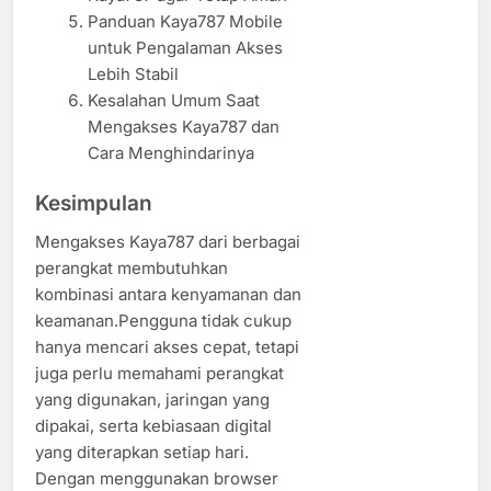
Panduan Kaya787 Mobile
untuk Pengalaman Akses
Lebih Stabil
Kesalahan Umum Saat
Mengakses Kaya787 dan
Cara Menghindarinya
Kesimpulan
Mengakses Kaya787 dari berbagai
perangkat membutuhkan
kombinasi antara kenyamanan dan
keamanan.Pengguna tidak cukup
hanya mencari akses cepat, tetapi
juga perlu memahami perangkat
yang digunakan, jaringan yang
dipakai, serta kebiasaan digital
yang diterapkan setiap hari.
Dengan menggunakan browser