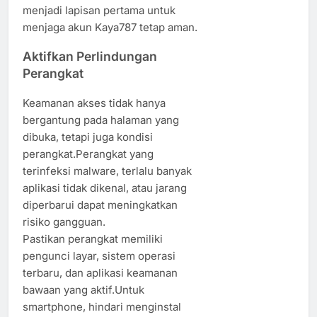
menjadi lapisan pertama untuk
menjaga akun Kaya787 tetap aman.
Aktifkan Perlindungan
Perangkat
Keamanan akses tidak hanya
bergantung pada halaman yang
dibuka, tetapi juga kondisi
perangkat.Perangkat yang
terinfeksi malware, terlalu banyak
aplikasi tidak dikenal, atau jarang
diperbarui dapat meningkatkan
risiko gangguan.
Pastikan perangkat memiliki
pengunci layar, sistem operasi
terbaru, dan aplikasi keamanan
bawaan yang aktif.Untuk
smartphone, hindari menginstal