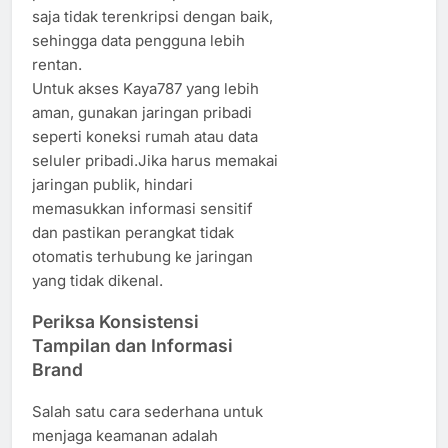
saja tidak terenkripsi dengan baik,
sehingga data pengguna lebih
rentan.
Untuk akses Kaya787 yang lebih
aman, gunakan jaringan pribadi
seperti koneksi rumah atau data
seluler pribadi.Jika harus memakai
jaringan publik, hindari
memasukkan informasi sensitif
dan pastikan perangkat tidak
otomatis terhubung ke jaringan
yang tidak dikenal.
Periksa Konsistensi
Tampilan dan Informasi
Brand
Salah satu cara sederhana untuk
menjaga keamanan adalah