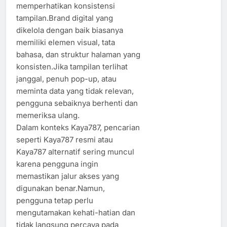
memperhatikan konsistensi
tampilan.Brand digital yang
dikelola dengan baik biasanya
memiliki elemen visual, tata
bahasa, dan struktur halaman yang
konsisten.Jika tampilan terlihat
janggal, penuh pop-up, atau
meminta data yang tidak relevan,
pengguna sebaiknya berhenti dan
memeriksa ulang.
Dalam konteks Kaya787, pencarian
seperti Kaya787 resmi atau
Kaya787 alternatif sering muncul
karena pengguna ingin
memastikan jalur akses yang
digunakan benar.Namun,
pengguna tetap perlu
mengutamakan kehati-hatian dan
tidak langsung percaya pada