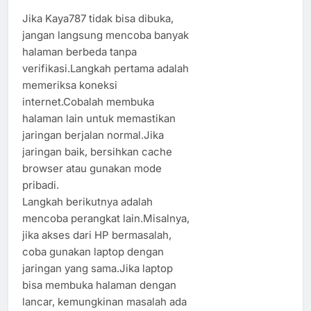
Jika Kaya787 tidak bisa dibuka,
jangan langsung mencoba banyak
halaman berbeda tanpa
verifikasi.Langkah pertama adalah
memeriksa koneksi
internet.Cobalah membuka
halaman lain untuk memastikan
jaringan berjalan normal.Jika
jaringan baik, bersihkan cache
browser atau gunakan mode
pribadi.
Langkah berikutnya adalah
mencoba perangkat lain.Misalnya,
jika akses dari HP bermasalah,
coba gunakan laptop dengan
jaringan yang sama.Jika laptop
bisa membuka halaman dengan
lancar, kemungkinan masalah ada