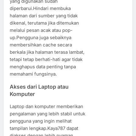
yang digunakan sudah
diperbarui.Hindari membuka
halaman dari sumber yang tidak
dikenal, terutama jika ditemukan
melalui pesan acak atau pop-
up.Pengguna juga sebaiknya
membersihkan cache secara
berkala jika halaman terasa lambat,
tetapi tetap berhati-hati agar tidak
menghapus data penting tanpa
memahami fungsinya.
Akses dari Laptop atau
Komputer
Laptop dan komputer memberikan
pengalaman yang lebih stabil untuk
pengguna yang ingin melihat
tampilan lengkap.Kaya787 dapat
diakses dengan lebih nyaman