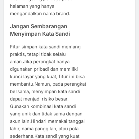
halaman yang hanya
mengandalkan nama brand.
Jangan Sembarangan
Menyimpan Kata Sandi
Fitur simpan kata sandi memang
praktis, tetapi tidak selalu
aman.Jika perangkat hanya
digunakan pribadi dan memiliki
kunci layar yang kuat, fitur ini bisa
membantu.Namun, pada perangkat
bersama, menyimpan kata sandi
dapat menjadi risiko besar.
Gunakan kombinasi kata sandi
yang unik dan tidak sama dengan
akun lain.Hindari memakai tanggal
lahir, nama panggilan, atau pola
sederhana.Kata sandi yang kuat