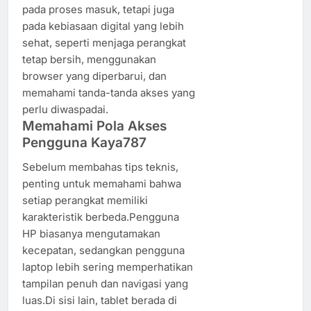
pada proses masuk, tetapi juga
pada kebiasaan digital yang lebih
sehat, seperti menjaga perangkat
tetap bersih, menggunakan
browser yang diperbarui, dan
memahami tanda-tanda akses yang
perlu diwaspadai.
Memahami Pola Akses
Pengguna Kaya787
Sebelum membahas tips teknis,
penting untuk memahami bahwa
setiap perangkat memiliki
karakteristik berbeda.Pengguna
HP biasanya mengutamakan
kecepatan, sedangkan pengguna
laptop lebih sering memperhatikan
tampilan penuh dan navigasi yang
luas.Di sisi lain, tablet berada di