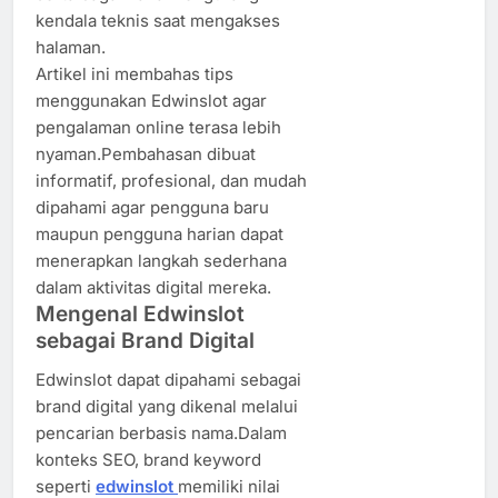
kendala teknis saat mengakses
halaman.
Artikel ini membahas tips
menggunakan Edwinslot agar
pengalaman online terasa lebih
nyaman.Pembahasan dibuat
informatif, profesional, dan mudah
dipahami agar pengguna baru
maupun pengguna harian dapat
menerapkan langkah sederhana
dalam aktivitas digital mereka.
Mengenal Edwinslot
sebagai Brand Digital
Edwinslot dapat dipahami sebagai
brand digital yang dikenal melalui
pencarian berbasis nama.Dalam
konteks SEO, brand keyword
seperti
edwinslot
memiliki nilai