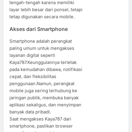
tengah-tengah karena memiliki
layar lebih besar dari ponsel, tetapi
tetap digunakan secara mobile.
Akses dari Smartphone
Smartphone adalah perangkat
paling umum untuk mengakses
layanan digital seperti
Kaya787.Keunggulannya terletak
pada kemudahan dibawa, notifikasi
cepat, dan fleksibilitas
penggunaan.Namun, perangkat
mobile juga sering terhubung ke
jaringan publik, membuka banyak
aplikasi sekaligus, dan menyimpan
banyak data pribadi.
Saat mengakses Kaya787 dari
smartphone, pastikan browser