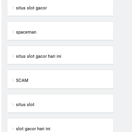
situs slot gacor
spaceman
situs slot gacor hari ini
SCAM
situs slot
slot gacor hari ini