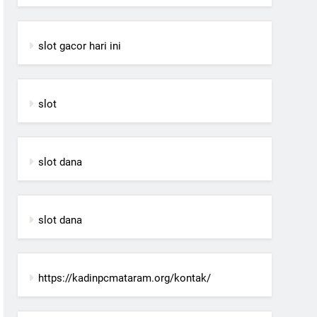
slot gacor hari ini
slot
slot dana
slot dana
https://kadinpcmataram.org/kontak/