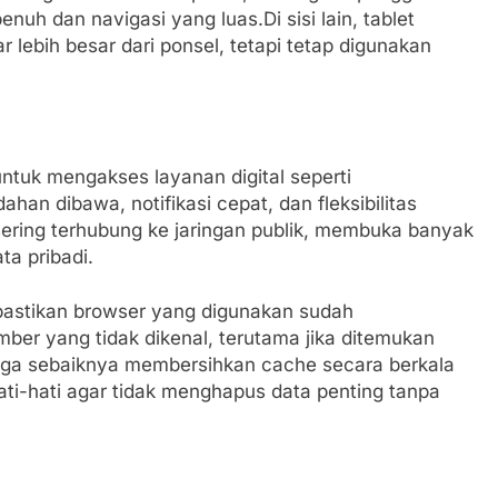
nuh dan navigasi yang luas.Di sisi lain, tablet
 lebih besar dari ponsel, tetapi tetap digunakan
tuk mengakses layanan digital seperti
an dibawa, notifikasi cepat, dan fleksibilitas
ering terhubung ke jaringan publik, membuka banyak
ta pribadi.
astikan browser yang digunakan sudah
ber yang tidak dikenal, terutama jika ditemukan
uga sebaiknya membersihkan cache secara berkala
hati-hati agar tidak menghapus data penting tanpa