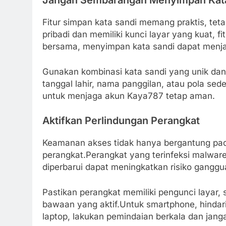
Jangan Sembarangan Menyimpan Kata
Fitur simpan kata sandi memang praktis, tet
pribadi dan memiliki kunci layar yang kuat, 
bersama, menyimpan kata sandi dapat menjadi
Gunakan kombinasi kata sandi yang unik dan
tanggal lahir, nama panggilan, atau pola se
untuk menjaga akun Kaya787 tetap aman.
Aktifkan Perlindungan Perangkat
Keamanan akses tidak hanya bergantung pada
perangkat.Perangkat yang terinfeksi malware, 
diperbarui dapat meningkatkan risiko ganggu
Pastikan perangkat memiliki pengunci layar, 
bawaan yang aktif.Untuk smartphone, hindari
laptop, lakukan pemindaian berkala dan jan