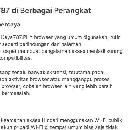
7 di Berbagai Perangkat
percaya
Kaya787.Pilih browser yang umum digunakan, rutin
r seperti perlindungan dari halaman
ui dapat membuat pengalaman akses menjadi kurang
ompatibilitas.
ang terlalu banyak ekstensi, terutama pada
baca aktivitas browser atau mengganggu proses
u browser, cobalah browser lain yang lebih bersih
 bermasalah.
am keamanan akses.Hindari menggunakan Wi-Fi publik
kun pribadi.Wi-Fi di tempat umum bisa saja tidak