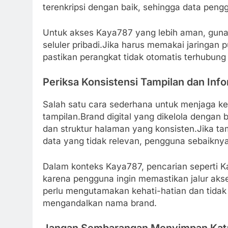
terenkripsi dengan baik, sehingga data pengg
Untuk akses Kaya787 yang lebih aman, gunaka
seluler pribadi.Jika harus memakai jaringan p
pastikan perangkat tidak otomatis terhubung 
Periksa Konsistensi Tampilan dan Inf
Salah satu cara sederhana untuk menjaga k
tampilan.Brand digital yang dikelola dengan 
dan struktur halaman yang konsisten.Jika ta
data yang tidak relevan, pengguna sebaikny
Dalam konteks Kaya787, pencarian seperti K
karena pengguna ingin memastikan jalur ak
perlu mengutamakan kehati-hatian dan tida
mengandalkan nama brand.