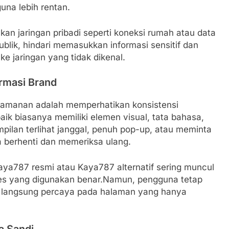
una lebih rentan.
n jaringan pribadi seperti koneksi rumah atau data
ublik, hindari memasukkan informasi sensitif dan
ke jaringan yang tidak dikenal.
ormasi Brand
eamanan adalah memperhatikan konsistensi
baik biasanya memiliki elemen visual, tata bahasa,
mpilan terlihat janggal, penuh pop-up, atau meminta
a berhenti dan memeriksa ulang.
aya787 resmi atau Kaya787 alternatif sering muncul
ses yang digunakan benar.Namun, pengguna tetap
k langsung percaya pada halaman yang hanya