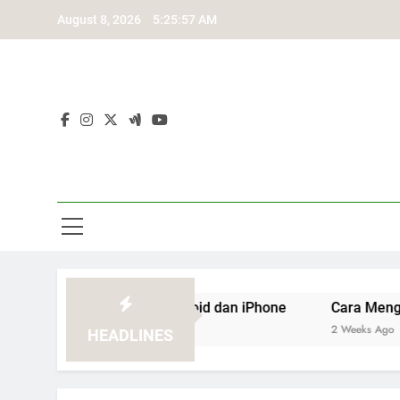
Skip
August 8, 2026
5:25:58 AM
to
content
Mik
Ikuti Visi
 Perangkat Android dan iPhone
Cara Mengoptimalkan 
2 Weeks Ago
HEADLINES