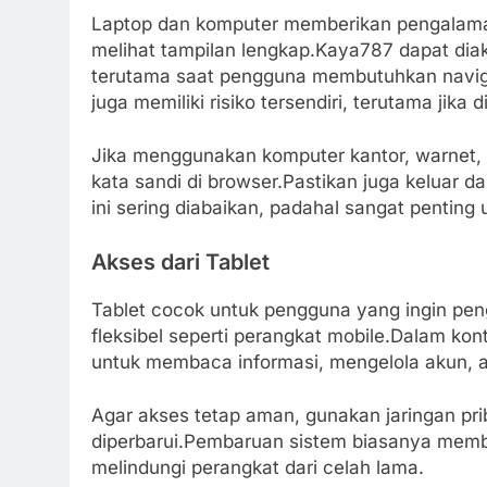
Laptop dan komputer memberikan pengalaman
melihat tampilan lengkap.Kaya787 dapat diak
terutama saat pengguna membutuhkan naviga
juga memiliki risiko tersendiri, terutama jika
Jika menggunakan komputer kantor, warnet, a
kata sandi di browser.Pastikan juga keluar d
ini sering diabaikan, padahal sangat penting
Akses dari Tablet
Tablet cocok untuk pengguna yang ingin peng
fleksibel seperti perangkat mobile.Dalam kont
untuk membaca informasi, mengelola akun, a
Agar akses tetap aman, gunakan jaringan prib
diperbarui.Pembaruan sistem biasanya me
melindungi perangkat dari celah lama.