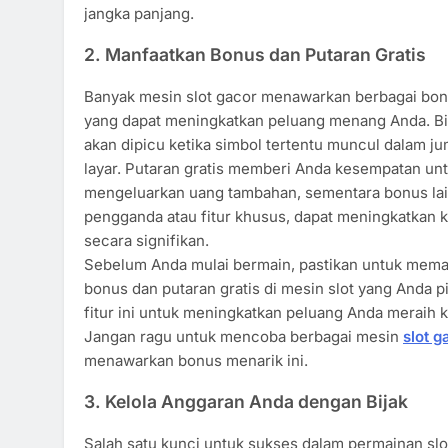
jangka panjang.
2. Manfaatkan Bonus dan Putaran Gratis
Banyak mesin slot gacor menawarkan berbagai bonu
yang dapat meningkatkan peluang menang Anda. Bi
akan dipicu ketika simbol tertentu muncul dalam j
layar. Putaran gratis memberi Anda kesempatan un
mengeluarkan uang tambahan, sementara bonus lai
pengganda atau fitur khusus, dapat meningkatkan
secara signifikan.
Sebelum Anda mulai bermain, pastikan untuk mema
bonus dan putaran gratis di mesin slot yang Anda pi
fitur ini untuk meningkatkan peluang Anda meraih
Jangan ragu untuk mencoba berbagai mesin
slot g
menawarkan bonus menarik ini.
3. Kelola Anggaran Anda dengan Bijak
Salah satu kunci untuk sukses dalam permainan sl