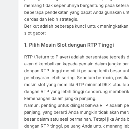
memang tidak sepenuhnya bergantung pada keteram
beberapa pendekatan yang dapat Anda gunakan unt
cerdas dan lebih strategis.
Berikut adalah beberapa kunci untuk meningkatka
slot gacor:
1. Pilih Mesin Slot dengan RTP Tinggi
RTP (Return to Player) adalah persentase teoretis d
akan dikembalikan kepada pemain dalam jangka pan
dengan RTP tinggi memiliki peluang lebih besar u
pembayaran lebih sering. Sebelum bermain, pastik
mesin slot yang memiliki RTP minimal 96% atau lebi
dengan RTP yang lebih tinggi cenderung memberik
kemenangan dalam jangka panjang.
Namun, penting untuk diingat bahwa RTP adalah pe
panjang, yang berarti Anda mungkin tidak akan m
besar dalam satu sesi permainan. Tetapi jika Anda 
dengan RTP tinggi, peluang Anda untuk menang leb