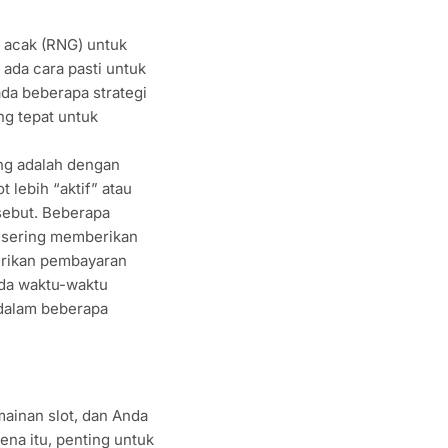
 acak (RNG) untuk
 ada cara pasti untuk
a beberapa strategi
g tepat untuk
ng adalah dengan
 lebih “aktif” atau
sebut. Beberapa
 sering memberikan
erikan pembayaran
ada waktu-waktu
dalam beberapa
ainan slot, dan Anda
ena itu, penting untuk