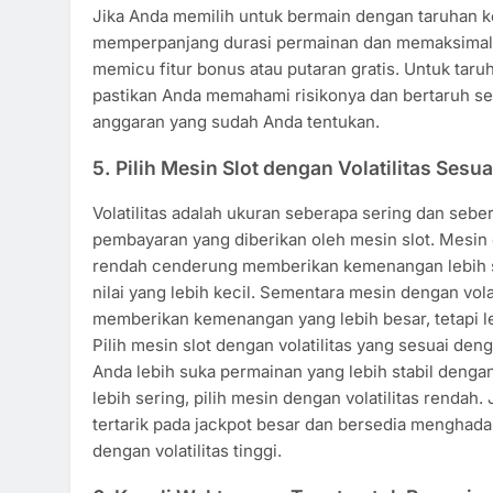
Jika Anda memilih untuk bermain dengan taruhan ke
memperpanjang durasi permainan dan memaksimal
memicu fitur bonus atau putaran gratis. Untuk taru
pastikan Anda memahami risikonya dan bertaruh s
anggaran yang sudah Anda tentukan.
5. Pilih Mesin Slot dengan Volatilitas Sesua
Volatilitas adalah ukuran seberapa sering dan sebe
pembayaran yang diberikan oleh mesin slot. Mesin d
rendah cenderung memberikan kemenangan lebih s
nilai yang lebih kecil. Sementara mesin dengan volat
memberikan kemenangan yang lebih besar, tetapi leb
Pilih mesin slot dengan volatilitas yang sesuai den
Anda lebih suka permainan yang lebih stabil deng
lebih sering, pilih mesin dengan volatilitas rendah. 
tertarik pada jackpot besar dan bersedia menghadapi
dengan volatilitas tinggi.