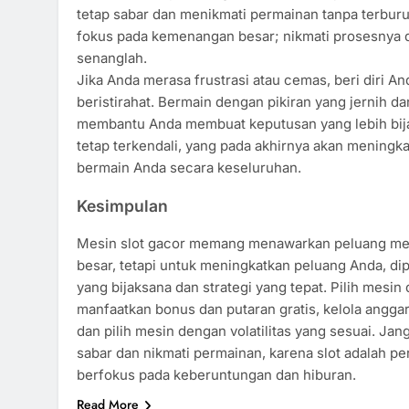
tetap sabar dan menikmati permainan tanpa terbur
fokus pada kemenangan besar; nikmati prosesnya 
senanglah.
Jika Anda merasa frustrasi atau cemas, beri diri A
beristirahat. Bermain dengan pikiran yang jernih da
membantu Anda membuat keputusan yang lebih bij
tetap terkendali, yang pada akhirnya akan mening
bermain Anda secara keseluruhan.
Kesimpulan
Mesin slot gacor memang menawarkan peluang me
besar, tetapi untuk meningkatkan peluang Anda, di
yang bijaksana dan strategi yang tepat. Pilih mesin
manfaatkan bonus dan putaran gratis, kelola angga
dan pilih mesin dengan volatilitas yang sesuai. Jan
sabar dan nikmati permainan, karena slot adalah p
berfokus pada keberuntungan dan hiburan.
Read More