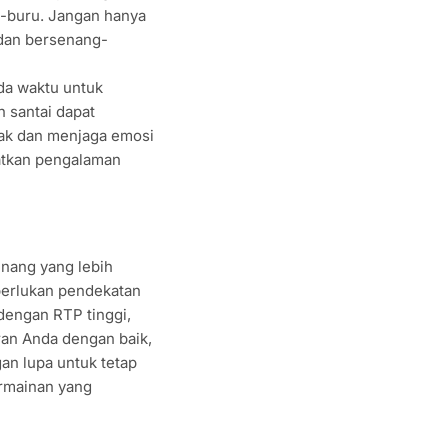
u-buru. Jangan hanya
dan bersenang-
nda waktu untuk
n santai dapat
ak dan menjaga emosi
katkan pengalaman
nang yang lebih
perlukan pendekatan
 dengan RTP tinggi,
ran Anda dengan baik,
gan lupa untuk tetap
ermainan yang