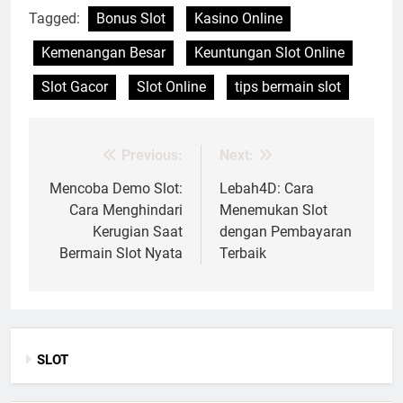
Tagged:
Bonus Slot
Kasino Online
Kemenangan Besar
Keuntungan Slot Online
Slot Gacor
Slot Online
tips bermain slot
Previous:
Next:
Post
navigation
Mencoba Demo Slot:
Lebah4D: Cara
Cara Menghindari
Menemukan Slot
Kerugian Saat
dengan Pembayaran
Bermain Slot Nyata
Terbaik
SLOT