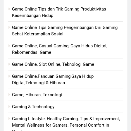
Game Online Tips dan Trik Gaming Produktivitas
Keseimbangan Hidup
Game Online Tips Gaming Pengembangan Diri Gaming
Sehat Keterampilan Sosial
Game Online, Casual Gaming, Gaya Hidup Digital,
Rekomendasi Game
Game Online, Slot Online, Teknologi Game
Game Online,Panduan Gaming,Gaya Hidup
Digital,Teknologi & Hiburan
Game, Hiburan, Teknologi
Gaming & Technology
Gaming Lifestyle, Healthy Gaming, Tips & Improvement,
Mental Wellness for Gamers, Personal Comfort in