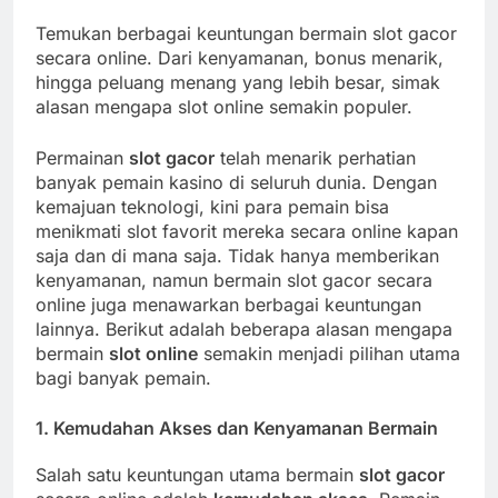
Temukan berbagai keuntungan bermain slot gacor
secara online. Dari kenyamanan, bonus menarik,
hingga peluang menang yang lebih besar, simak
alasan mengapa slot online semakin populer.
Permainan
slot gacor
telah menarik perhatian
banyak pemain kasino di seluruh dunia. Dengan
kemajuan teknologi, kini para pemain bisa
menikmati slot favorit mereka secara online kapan
saja dan di mana saja. Tidak hanya memberikan
kenyamanan, namun bermain slot gacor secara
online juga menawarkan berbagai keuntungan
lainnya. Berikut adalah beberapa alasan mengapa
bermain
slot online
semakin menjadi pilihan utama
bagi banyak pemain.
1.
Kemudahan Akses dan Kenyamanan Bermain
Salah satu keuntungan utama bermain
slot gacor