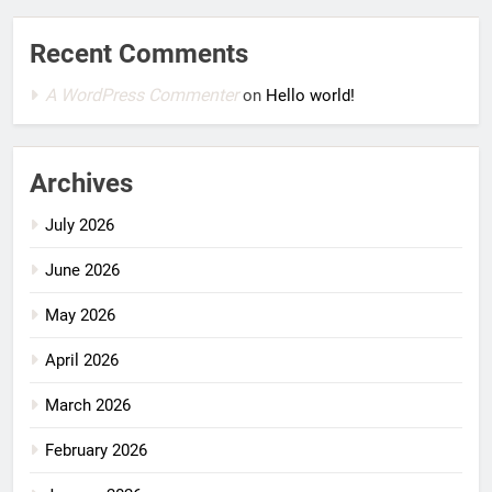
Recent Comments
A WordPress Commenter
on
Hello world!
Archives
July 2026
June 2026
May 2026
April 2026
March 2026
February 2026