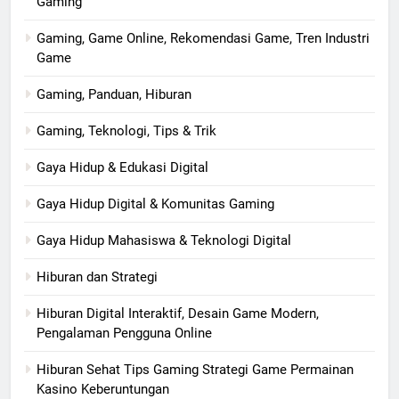
Gaming
Gaming, Game Online, Rekomendasi Game, Tren Industri
Game
Gaming, Panduan, Hiburan
Gaming, Teknologi, Tips & Trik
Gaya Hidup & Edukasi Digital
Gaya Hidup Digital & Komunitas Gaming
Gaya Hidup Mahasiswa & Teknologi Digital
Hiburan dan Strategi
Hiburan Digital Interaktif, Desain Game Modern,
Pengalaman Pengguna Online
Hiburan Sehat Tips Gaming Strategi Game Permainan
Kasino Keberuntungan