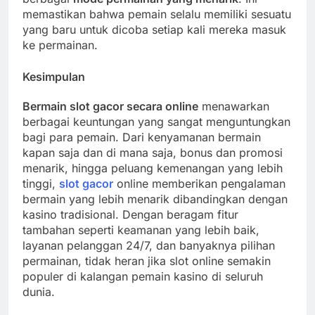
memastikan bahwa pemain selalu memiliki sesuatu
yang baru untuk dicoba setiap kali mereka masuk
ke permainan.
Kesimpulan
Bermain slot gacor secara online
menawarkan
berbagai keuntungan yang sangat menguntungkan
bagi para pemain. Dari kenyamanan bermain
kapan saja dan di mana saja, bonus dan promosi
menarik, hingga peluang kemenangan yang lebih
tinggi,
slot gacor
online memberikan pengalaman
bermain yang lebih menarik dibandingkan dengan
kasino tradisional. Dengan beragam fitur
tambahan seperti keamanan yang lebih baik,
layanan pelanggan 24/7, dan banyaknya pilihan
permainan, tidak heran jika slot online semakin
populer di kalangan pemain kasino di seluruh
dunia.