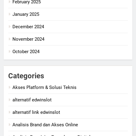
February 2025
January 2025
December 2024
November 2024
October 2024
Categories
Akses Platform & Solusi Teknis
alternatif edwinslot
alternatif link edwinslot
Analisis Brand dan Akses Online