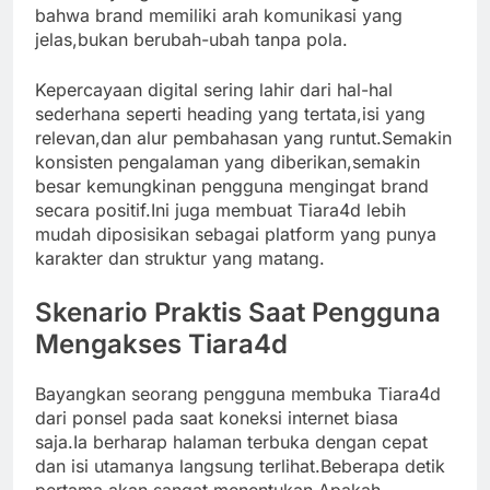
bahwa brand memiliki arah komunikasi yang
jelas,bukan berubah-ubah tanpa pola.
Kepercayaan digital sering lahir dari hal-hal
sederhana seperti heading yang tertata,isi yang
relevan,dan alur pembahasan yang runtut.Semakin
konsisten pengalaman yang diberikan,semakin
besar kemungkinan pengguna mengingat brand
secara positif.Ini juga membuat Tiara4d lebih
mudah diposisikan sebagai platform yang punya
karakter dan struktur yang matang.
Skenario Praktis Saat Pengguna
Mengakses Tiara4d
Bayangkan seorang pengguna membuka Tiara4d
dari ponsel pada saat koneksi internet biasa
saja.Ia berharap halaman terbuka dengan cepat
dan isi utamanya langsung terlihat.Beberapa detik