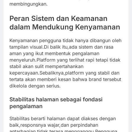
membingungkan.
Peran Sistem dan Keamanan
dalam Mendukung Kenyamanan
Kenyamanan pengguna tidak hanya dibangun oleh
tampilan visual.Di balik itu,ada sistem dan rasa
aman yang ikut membentuk pengalaman
menyeluruh.Platform yang terlihat rapi tetapi tidak
stabil akan sulit mempertahankan
kepercayaan.Sebaliknya,platform yang stabil dan
tertata akan memberi kesan bahwa brand tersebut
dikelola dengan serius.
Stabilitas halaman sebagai fondasi
pengalaman
Stabilitas berarti halaman dapat diakses dengan
baik,responsnya wajar,dan perpindahan
antarbagian tidak terasa mengganggu.Pengguna