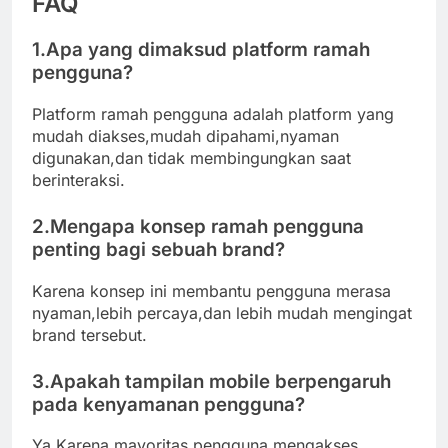
FAQ
1.Apa yang dimaksud platform ramah
pengguna?
Platform ramah pengguna adalah platform yang
mudah diakses,mudah dipahami,nyaman
digunakan,dan tidak membingungkan saat
berinteraksi.
2.Mengapa konsep ramah pengguna
penting bagi sebuah brand?
Karena konsep ini membantu pengguna merasa
nyaman,lebih percaya,dan lebih mudah mengingat
brand tersebut.
3.Apakah tampilan mobile berpengaruh
pada kenyamanan pengguna?
Ya.Karena mayoritas pengguna mengakses