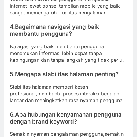
internet lewat ponsel,tampilan mobile yang baik
sangat memengaruhi kualitas pengalaman.
4.Bagaimana navigasi yang baik
membantu pengguna?
Navigasi yang baik membantu pengguna
menemukan informasi lebih cepat tanpa
kebingungan dan tanpa langkah yang tidak perlu.
5.Mengapa stabilitas halaman penting?
Stabilitas halaman memberi kesan
profesional,membantu proses interaksi berjalan
lancar,dan meningkatkan rasa nyaman pengguna.
6.Apa hubungan kenyamanan pengguna
dengan brand keyword?
Semakin nyaman pengalaman pengguna,semakin