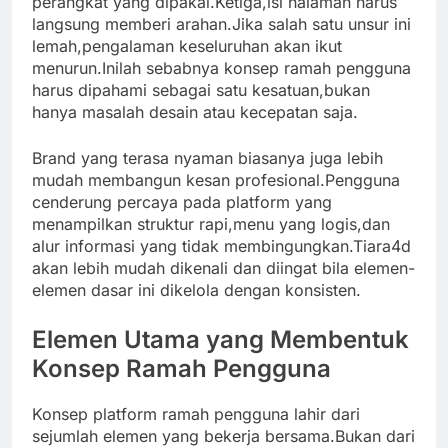
perangkat yang dipakai.Ketiga,isi halaman harus
langsung memberi arahan.Jika salah satu unsur ini
lemah,pengalaman keseluruhan akan ikut
menurun.Inilah sebabnya konsep ramah pengguna
harus dipahami sebagai satu kesatuan,bukan
hanya masalah desain atau kecepatan saja.
Brand yang terasa nyaman biasanya juga lebih
mudah membangun kesan profesional.Pengguna
cenderung percaya pada platform yang
menampilkan struktur rapi,menu yang logis,dan
alur informasi yang tidak membingungkan.Tiara4d
akan lebih mudah dikenali dan diingat bila elemen-
elemen dasar ini dikelola dengan konsisten.
Elemen Utama yang Membentuk
Konsep Ramah Pengguna
Konsep platform ramah pengguna lahir dari
sejumlah elemen yang bekerja bersama.Bukan dari