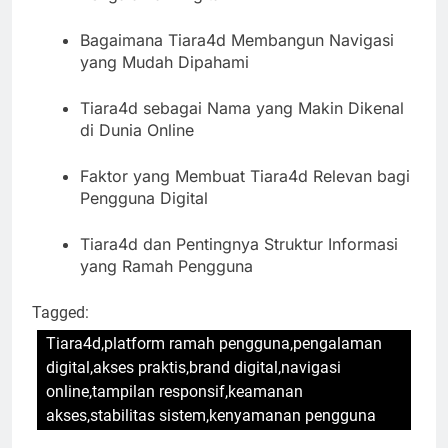
Bagaimana Tiara4d Membangun Navigasi
yang Mudah Dipahami
Tiara4d sebagai Nama yang Makin Dikenal
di Dunia Online
Faktor yang Membuat Tiara4d Relevan bagi
Pengguna Digital
Tiara4d dan Pentingnya Struktur Informasi
yang Ramah Pengguna
Tagged:
Tiara4d,platform ramah pengguna,pengalaman
digital,akses praktis,brand digital,navigasi
online,tampilan responsif,keamanan
akses,stabilitas sistem,kenyamanan pengguna