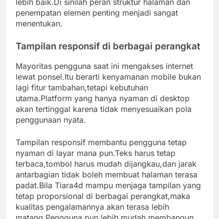
lebih baik.Di sinilah peran struktur halaman dan
penempatan elemen penting menjadi sangat
menentukan.
Tampilan responsif di berbagai perangkat
Mayoritas pengguna saat ini mengakses internet
lewat ponsel.Itu berarti kenyamanan mobile bukan
lagi fitur tambahan,tetapi kebutuhan
utama.Platform yang hanya nyaman di desktop
akan tertinggal karena tidak menyesuaikan pola
penggunaan nyata.
Tampilan responsif membantu pengguna tetap
nyaman di layar mana pun.Teks harus tetap
terbaca,tombol harus mudah dijangkau,dan jarak
antarbagian tidak boleh membuat halaman terasa
padat.Bila Tiara4d mampu menjaga tampilan yang
tetap proporsional di berbagai perangkat,maka
kualitas pengalamannya akan terasa lebih
matang.Pengguna pun lebih mudah membangun