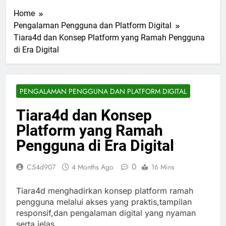
Home
Pengalaman Pengguna dan Platform Digital
Tiara4d dan Konsep Platform yang Ramah Pengguna
di Era Digital
PENGALAMAN PENGGUNA DAN PLATFORM DIGITAL
Tiara4d dan Konsep
Platform yang Ramah
Pengguna di Era Digital
0
C54d907
4 Months Ago
16 Mins
Tiara4d menghadirkan konsep platform ramah
pengguna melalui akses yang praktis,tampilan
responsif,dan pengalaman digital yang nyaman
serta jelas.