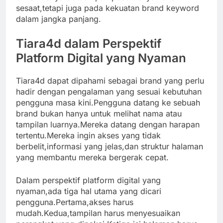
sesaat,tetapi juga pada kekuatan brand keyword
dalam jangka panjang.
Tiara4d dalam Perspektif
Platform Digital yang Nyaman
Tiara4d dapat dipahami sebagai brand yang perlu
hadir dengan pengalaman yang sesuai kebutuhan
pengguna masa kini.Pengguna datang ke sebuah
brand bukan hanya untuk melihat nama atau
tampilan luarnya.Mereka datang dengan harapan
tertentu.Mereka ingin akses yang tidak
berbelit,informasi yang jelas,dan struktur halaman
yang membantu mereka bergerak cepat.
Dalam perspektif platform digital yang
nyaman,ada tiga hal utama yang dicari
pengguna.Pertama,akses harus
mudah.Kedua,tampilan harus menyesuaikan