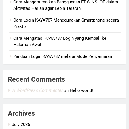
Cara Mengoptimalkan Penggunaan EDWINSLOT dalam
Aktivitas Harian agar Lebih Terarah
Cara Login KAYA787 Menggunakan Smartphone secara
Praktis
Cara Mengatasi KAYA787 Login yang Kembali ke
Halaman Awal
Panduan Login KAYA787 melalui Mode Penyamaran
Recent Comments
A WordPress Commenter
on
Hello world!
Archives
July 2026