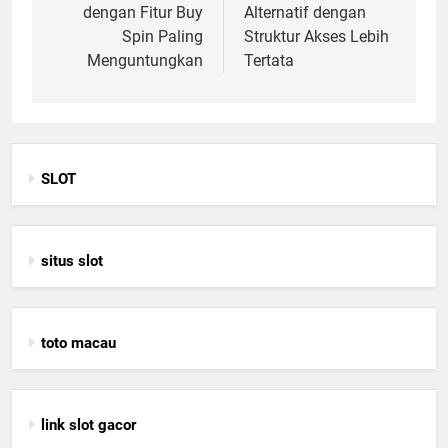
dengan Fitur Buy
Alternatif dengan
Spin Paling
Struktur Akses Lebih
Menguntungkan
Tertata
SLOT
situs slot
toto macau
link slot gacor