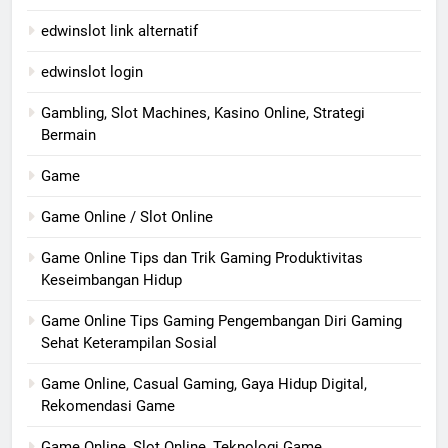
edwinslot link alternatif
edwinslot login
Gambling, Slot Machines, Kasino Online, Strategi
Bermain
Game
Game Online / Slot Online
Game Online Tips dan Trik Gaming Produktivitas
Keseimbangan Hidup
Game Online Tips Gaming Pengembangan Diri Gaming
Sehat Keterampilan Sosial
Game Online, Casual Gaming, Gaya Hidup Digital,
Rekomendasi Game
Game Online, Slot Online, Teknologi Game