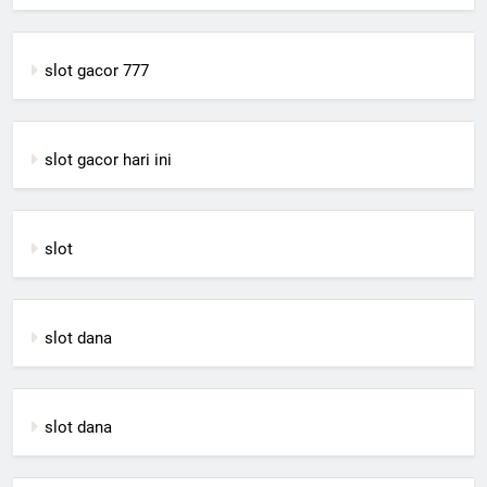
slot gacor 777
slot gacor hari ini
slot
slot dana
slot dana