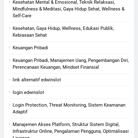
Kesehatan Mental & Emosional, Teknik Relaksasi,
Mindfulness & Meditasi, Gaya Hidup Sehat, Wellness &
Self-Care
Kesehatan, Gaya Hidup, Wellness, Edukasi Publik,
Kebiasaan Sehat
Keuangan Pribadi
Keuangan Pribadi, Manajemen Uang, Pengembangan Diri,
Perencanaan Keuangan, Mindset Finansial
link alternatif edwinslot
login edwinslot
Login Protection, Threat Monitoring, Sistem Keamanan
Adaptif
Manajemen Akses Platform, Struktur Sistem Digital,
Infrastruktur Online, Pengalaman Pengguna, Optimalisasi
Layanan