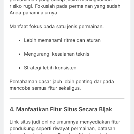
risiko rugi. Fokuslah pada permainan yang sudah
Anda pahami alurnya.
Manfaat fokus pada satu jenis permainan:
Lebih memahami ritme dan aturan
Mengurangi kesalahan teknis
Strategi lebih konsisten
Pemahaman dasar jauh lebih penting daripada
mencoba semua fitur sekaligus.
4. Manfaatkan Fitur Situs Secara Bijak
Link situs judi online umumnya menyediakan fitur
pendukung seperti riwayat permainan, batasan