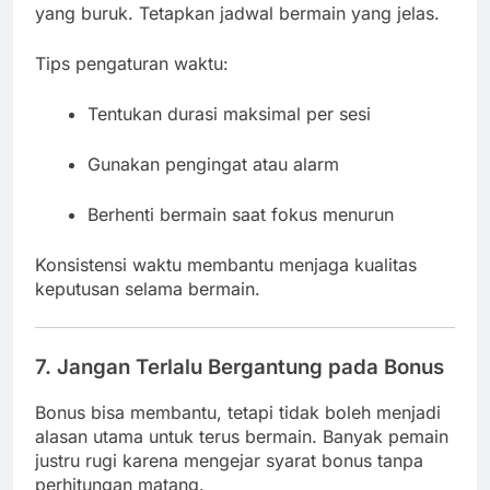
yang buruk. Tetapkan jadwal bermain yang jelas.
Tips pengaturan waktu:
Tentukan durasi maksimal per sesi
Gunakan pengingat atau alarm
Berhenti bermain saat fokus menurun
Konsistensi waktu membantu menjaga kualitas
keputusan selama bermain.
7. Jangan Terlalu Bergantung pada Bonus
Bonus bisa membantu, tetapi tidak boleh menjadi
alasan utama untuk terus bermain. Banyak pemain
justru rugi karena mengejar syarat bonus tanpa
perhitungan matang.