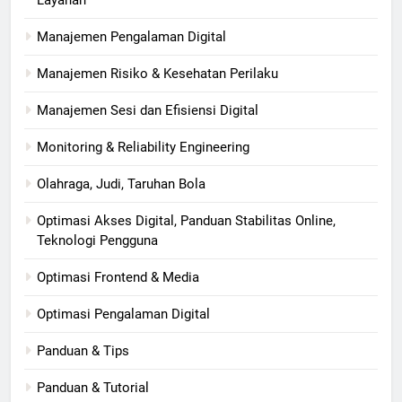
Manajemen Pengalaman Digital
Manajemen Risiko & Kesehatan Perilaku
Manajemen Sesi dan Efisiensi Digital
Monitoring & Reliability Engineering
Olahraga, Judi, Taruhan Bola
Optimasi Akses Digital, Panduan Stabilitas Online,
Teknologi Pengguna
Optimasi Frontend & Media
Optimasi Pengalaman Digital
Panduan & Tips
Panduan & Tutorial