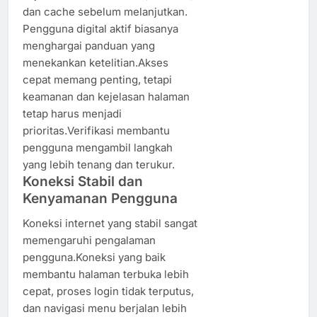
dan cache sebelum melanjutkan.
Pengguna digital aktif biasanya
menghargai panduan yang
menekankan ketelitian.Akses
cepat memang penting, tetapi
keamanan dan kejelasan halaman
tetap harus menjadi
prioritas.Verifikasi membantu
pengguna mengambil langkah
yang lebih tenang dan terukur.
Koneksi Stabil dan
Kenyamanan Pengguna
Koneksi internet yang stabil sangat
memengaruhi pengalaman
pengguna.Koneksi yang baik
membantu halaman terbuka lebih
cepat, proses login tidak terputus,
dan navigasi menu berjalan lebih