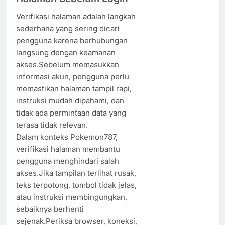
Verifikasi halaman adalah langkah
sederhana yang sering dicari
pengguna karena berhubungan
langsung dengan keamanan
akses.Sebelum memasukkan
informasi akun, pengguna perlu
memastikan halaman tampil rapi,
instruksi mudah dipahami, dan
tidak ada permintaan data yang
terasa tidak relevan.
Dalam konteks Pokemon787,
verifikasi halaman membantu
pengguna menghindari salah
akses.Jika tampilan terlihat rusak,
teks terpotong, tombol tidak jelas,
atau instruksi membingungkan,
sebaiknya berhenti
sejenak.Periksa browser, koneksi,