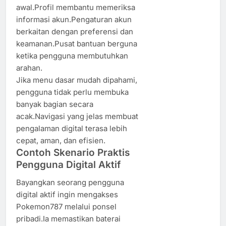
awal.Profil membantu memeriksa
informasi akun.Pengaturan akun
berkaitan dengan preferensi dan
keamanan.Pusat bantuan berguna
ketika pengguna membutuhkan
arahan.
Jika menu dasar mudah dipahami,
pengguna tidak perlu membuka
banyak bagian secara
acak.Navigasi yang jelas membuat
pengalaman digital terasa lebih
cepat, aman, dan efisien.
Contoh Skenario Praktis
Pengguna Digital Aktif
Bayangkan seorang pengguna
digital aktif ingin mengakses
Pokemon787 melalui ponsel
pribadi.Ia memastikan baterai