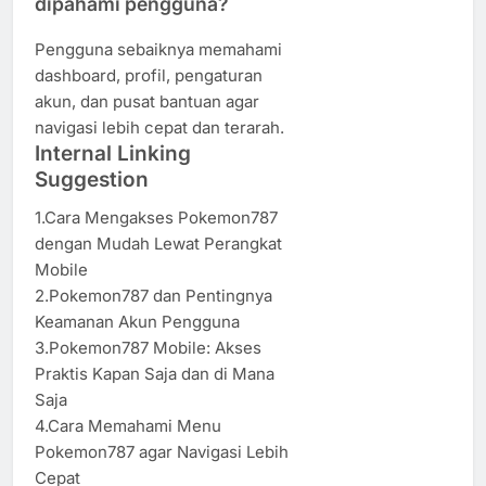
dipahami pengguna?
Pengguna sebaiknya memahami
dashboard, profil, pengaturan
akun, dan pusat bantuan agar
navigasi lebih cepat dan terarah.
Internal Linking
Suggestion
1.Cara Mengakses Pokemon787
dengan Mudah Lewat Perangkat
Mobile
2.Pokemon787 dan Pentingnya
Keamanan Akun Pengguna
3.Pokemon787 Mobile: Akses
Praktis Kapan Saja dan di Mana
Saja
4.Cara Memahami Menu
Pokemon787 agar Navigasi Lebih
Cepat