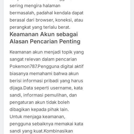
sering mengira halaman
bermasalah, padahal kendala dapat
berasal dari browser, koneksi, atau
perangkat yang terlalu berat.
Keamanan Akun sebagai
Alasan Pencarian Penting
Keamanan akun menjadi topik yang
sangat relevan dalam pencarian
Pokemon787.Pengguna digital aktif
biasanya memahami bahwa akun
berisi informasi pribadi yang harus
dijaga.Data seperti username, kata
sandi, informasi pemulihan, dan
pengaturan akun tidak boleh
dibagikan kepada pihak lain.
Untuk menjaga keamanan,
pengguna sebaiknya memakai kata
sandi yang kuat.Kombinasikan