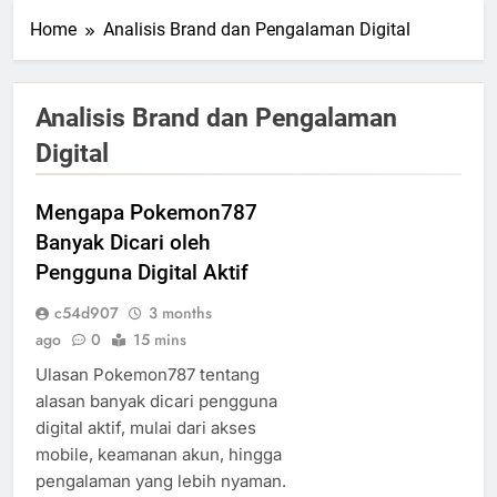
Home
Analisis Brand dan Pengalaman Digital
Analisis Brand dan Pengalaman
Digital
Mengapa Pokemon787
Banyak Dicari oleh
Pengguna Digital Aktif
c54d907
3 months
ago
0
15 mins
Ulasan Pokemon787 tentang
alasan banyak dicari pengguna
digital aktif, mulai dari akses
mobile, keamanan akun, hingga
pengalaman yang lebih nyaman.