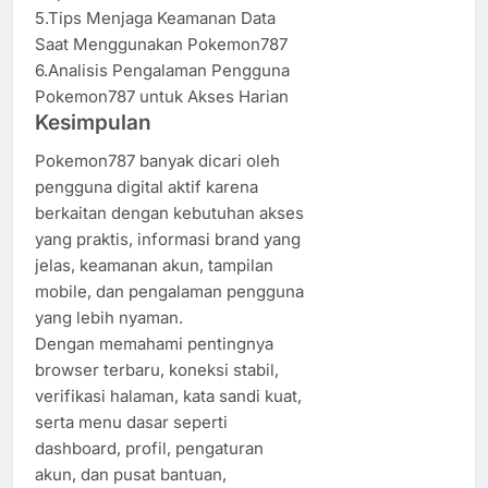
5.Tips Menjaga Keamanan Data
Saat Menggunakan Pokemon787
6.Analisis Pengalaman Pengguna
Pokemon787 untuk Akses Harian
Kesimpulan
Pokemon787 banyak dicari oleh
pengguna digital aktif karena
berkaitan dengan kebutuhan akses
yang praktis, informasi brand yang
jelas, keamanan akun, tampilan
mobile, dan pengalaman pengguna
yang lebih nyaman.
Dengan memahami pentingnya
browser terbaru, koneksi stabil,
verifikasi halaman, kata sandi kuat,
serta menu dasar seperti
dashboard, profil, pengaturan
akun, dan pusat bantuan,