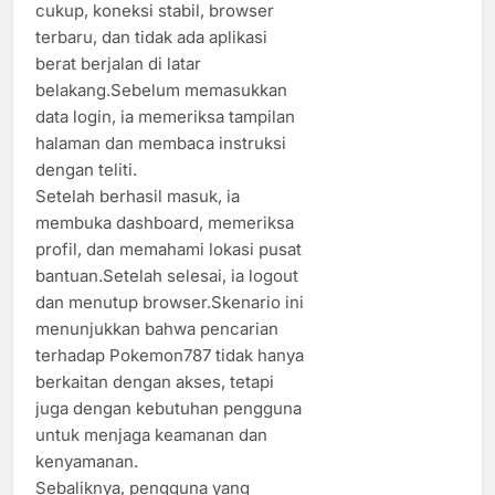
cukup, koneksi stabil, browser
terbaru, dan tidak ada aplikasi
berat berjalan di latar
belakang.Sebelum memasukkan
data login, ia memeriksa tampilan
halaman dan membaca instruksi
dengan teliti.
Setelah berhasil masuk, ia
membuka dashboard, memeriksa
profil, dan memahami lokasi pusat
bantuan.Setelah selesai, ia logout
dan menutup browser.Skenario ini
menunjukkan bahwa pencarian
terhadap Pokemon787 tidak hanya
berkaitan dengan akses, tetapi
juga dengan kebutuhan pengguna
untuk menjaga keamanan dan
kenyamanan.
Sebaliknya, pengguna yang