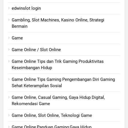
edwinslot login
Gambling, Slot Machines, Kasino Online, Strategi
Bermain
Game
Game Online / Slot Online
Game Online Tips dan Trik Gaming Produktivitas
Keseimbangan Hidup
Game Online Tips Gaming Pengembangan Diri Gaming
Sehat Keterampilan Sosial
Game Online, Casual Gaming, Gaya Hidup Digital,
Rekomendasi Game
Game Online, Slot Online, Teknologi Game
Game Online,Panduan Gaming,Gaya Hidup