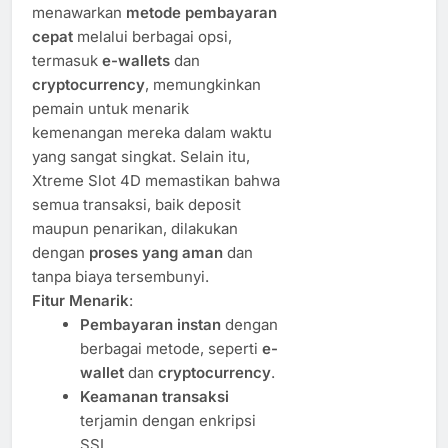
menawarkan
metode pembayaran
cepat
melalui berbagai opsi,
termasuk
e-wallets
dan
cryptocurrency
, memungkinkan
pemain untuk menarik
kemenangan mereka dalam waktu
yang sangat singkat. Selain itu,
Xtreme Slot 4D memastikan bahwa
semua transaksi, baik deposit
maupun penarikan, dilakukan
dengan
proses yang aman
dan
tanpa biaya tersembunyi.
Fitur Menarik
:
Pembayaran instan
dengan
berbagai metode, seperti
e-
wallet
dan
cryptocurrency
.
Keamanan transaksi
terjamin dengan enkripsi
SSL.