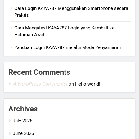
Cara Login KAYA787 Menggunakan Smartphone secara
Praktis
Cara Mengatasi KAYA787 Login yang Kembali ke
Halaman Awal
Panduan Login KAYA787 melalui Mode Penyamaran
Recent Comments
A WordPress Commenter
on
Hello world!
Archives
July 2026
June 2026