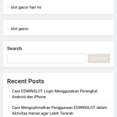
slot gacor hari ini
slot gacor
Search
SEARCH
Recent Posts
Cara EDWINSLOT Login Menggunakan Perangkat
Android dan iPhone
Cara Mengoptimalkan Penggunaan EDWINSLOT dalam
Aktivitas Harian agar Lebih Terarah