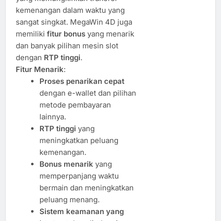
kemenangan dalam waktu yang
sangat singkat. MegaWin 4D juga
memiliki
fitur bonus
yang menarik
dan banyak pilihan mesin slot
dengan
RTP tinggi
.
Fitur Menarik
:
Proses penarikan cepat
dengan e-wallet dan pilihan
metode pembayaran
lainnya.
RTP tinggi
yang
meningkatkan peluang
kemenangan.
Bonus menarik
yang
memperpanjang waktu
bermain dan meningkatkan
peluang menang.
Sistem keamanan yang