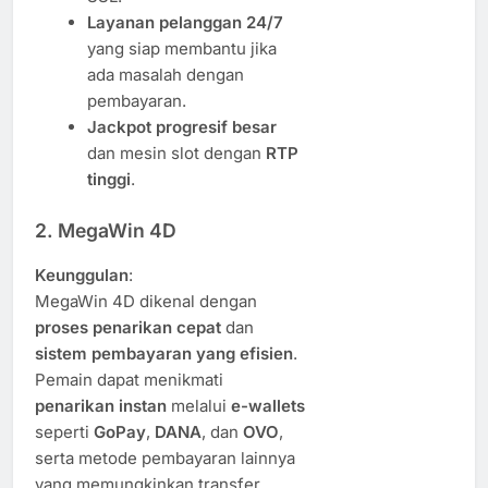
Layanan pelanggan 24/7
yang siap membantu jika
ada masalah dengan
pembayaran.
Jackpot progresif besar
dan mesin slot dengan
RTP
tinggi
.
2.
MegaWin 4D
Keunggulan
:
MegaWin 4D dikenal dengan
proses penarikan cepat
dan
sistem pembayaran yang efisien
.
Pemain dapat menikmati
penarikan instan
melalui
e-wallets
seperti
GoPay
,
DANA
, dan
OVO
,
serta metode pembayaran lainnya
yang memungkinkan transfer