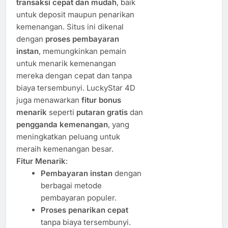
transaksi cepat dan mudah
, baik
untuk deposit maupun penarikan
kemenangan. Situs ini dikenal
dengan
proses pembayaran
instan
, memungkinkan pemain
untuk menarik kemenangan
mereka dengan cepat dan tanpa
biaya tersembunyi. LuckyStar 4D
juga menawarkan
fitur bonus
menarik
seperti
putaran gratis
dan
pengganda kemenangan
, yang
meningkatkan peluang untuk
meraih kemenangan besar.
Fitur Menarik
:
Pembayaran instan
dengan
berbagai metode
pembayaran populer.
Proses penarikan cepat
tanpa biaya tersembunyi.