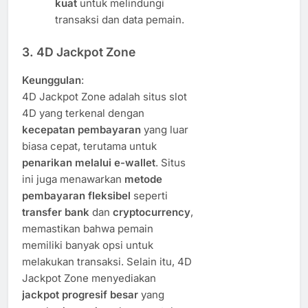
kuat
untuk melindungi
transaksi dan data pemain.
3.
4D Jackpot Zone
Keunggulan
:
4D Jackpot Zone adalah situs slot
4D yang terkenal dengan
kecepatan pembayaran
yang luar
biasa cepat, terutama untuk
penarikan melalui e-wallet
. Situs
ini juga menawarkan
metode
pembayaran fleksibel
seperti
transfer bank
dan
cryptocurrency
,
memastikan bahwa pemain
memiliki banyak opsi untuk
melakukan transaksi. Selain itu, 4D
Jackpot Zone menyediakan
jackpot progresif besar
yang