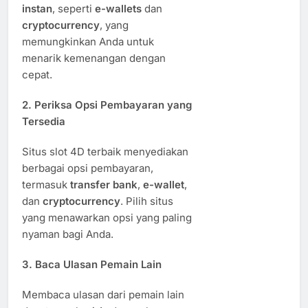
instan
, seperti
e-wallets
dan
cryptocurrency
, yang
memungkinkan Anda untuk
menarik kemenangan dengan
cepat.
2.
Periksa Opsi Pembayaran yang
Tersedia
Situs slot 4D terbaik menyediakan
berbagai opsi pembayaran,
termasuk
transfer bank
,
e-wallet
,
dan
cryptocurrency
. Pilih situs
yang menawarkan opsi yang paling
nyaman bagi Anda.
3.
Baca Ulasan Pemain Lain
Membaca ulasan dari pemain lain