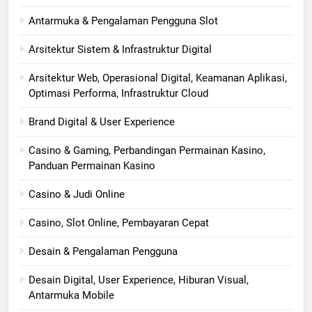
Antarmuka & Pengalaman Pengguna Slot
Arsitektur Sistem & Infrastruktur Digital
Arsitektur Web, Operasional Digital, Keamanan Aplikasi,
Optimasi Performa, Infrastruktur Cloud
Brand Digital & User Experience
Casino & Gaming, Perbandingan Permainan Kasino,
Panduan Permainan Kasino
Casino & Judi Online
Casino, Slot Online, Pembayaran Cepat
Desain & Pengalaman Pengguna
Desain Digital, User Experience, Hiburan Visual,
Antarmuka Mobile