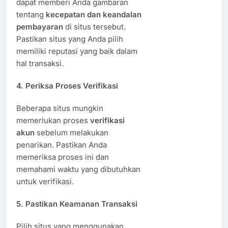
dapat memberi Anda gambaran
tentang
kecepatan dan keandalan
pembayaran
di situs tersebut.
Pastikan situs yang Anda pilih
memiliki reputasi yang baik dalam
hal transaksi.
4.
Periksa Proses Verifikasi
Beberapa situs mungkin
memerlukan proses
verifikasi
akun
sebelum melakukan
penarikan. Pastikan Anda
memeriksa proses ini dan
memahami waktu yang dibutuhkan
untuk verifikasi.
5.
Pastikan Keamanan Transaksi
Pilih situs yang menggunakan