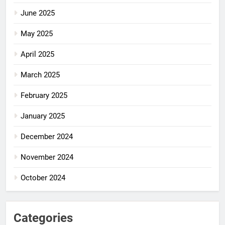
June 2025
May 2025
April 2025
March 2025
February 2025
January 2025
December 2024
November 2024
October 2024
Categories