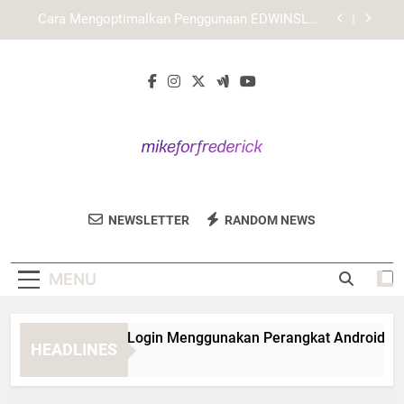
Skip
Cara Login KAYA787 Menggunakan Smartphone
to
secara Praktis
content
Cara Mengatasi KAYA787 Login yang Kembali ke
Halaman Awal
Cara EDWINSLOT Login Menggunakan Perangkat
Android dan iPhone
Cara Mengoptimalkan Penggunaan EDWINSLOT
dalam Aktivitas Harian agar Lebih Terarah
Cara Login KAYA787 Menggunakan Smartphone
secara Praktis
Mike For
Ikuti Visi Dan Misi Kampanye Mike For
Cara Mengatasi KAYA787 Login yang Kembali ke
NEWSLETTER
RANDOM NEWS
Frederick
Halaman Awal
Frederick Untuk Kota Frederick Yang Lebih
Baik.
MENU
ra EDWINSLOT Login Menggunakan Perangkat Android dan i
HEADLINES
Weeks Ago