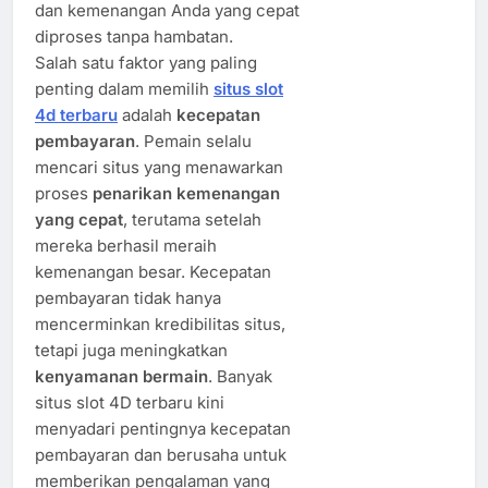
dan kemenangan Anda yang cepat
diproses tanpa hambatan.
Salah satu faktor yang paling
penting dalam memilih
situs slot
4d terbaru
adalah
kecepatan
pembayaran
. Pemain selalu
mencari situs yang menawarkan
proses
penarikan kemenangan
yang cepat
, terutama setelah
mereka berhasil meraih
kemenangan besar. Kecepatan
pembayaran tidak hanya
mencerminkan kredibilitas situs,
tetapi juga meningkatkan
kenyamanan bermain
. Banyak
situs slot 4D terbaru kini
menyadari pentingnya kecepatan
pembayaran dan berusaha untuk
memberikan pengalaman yang