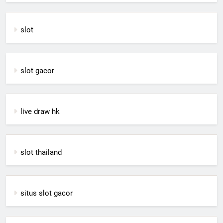
slot
slot gacor
live draw hk
slot thailand
situs slot gacor