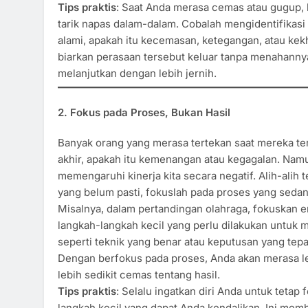
Tips praktis
: Saat Anda merasa cemas atau gugup, 
tarik napas dalam-dalam. Cobalah mengidentifikas
alami, apakah itu kecemasan, ketegangan, atau kekh
biarkan perasaan tersebut keluar tanpa menahanny
melanjutkan dengan lebih jernih.
2.
Fokus pada Proses, Bukan Hasil
Banyak orang yang merasa tertekan saat mereka ter
akhir, apakah itu kemenangan atau kegagalan. Namu
memengaruhi kinerja kita secara negatif. Alih-alih t
yang belum pasti, fokuslah pada proses yang seda
Misalnya, dalam pertandingan olahraga, fokuskan 
langkah-langkah kecil yang perlu dilakukan untuk 
seperti teknik yang benar atau keputusan yang tepa
Dengan berfokus pada proses, Anda akan merasa le
lebih sedikit cemas tentang hasil.
Tips praktis
: Selalu ingatkan diri Anda untuk tetap
langkah kecil yang dapat Anda kendalikan. Ini mem