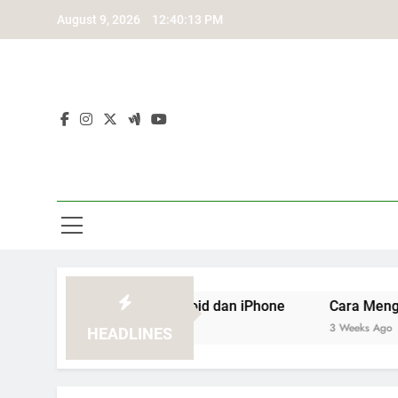
Skip
August 9, 2026
12:40:14 PM
to
content
Mik
Ikuti Visi
 Perangkat Android dan iPhone
Cara Mengoptimalkan 
3 Weeks Ago
HEADLINES