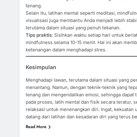
tenang.
Selain itu, latihan mental seperti meditasi, mindfuln
visualisasi juga membantu Anda menjadi lebih stabi
terutama dalam situasi yang penuh tekanan.
Tips praktis
: Sisihkan waktu setiap hari untuk berla
mindfulness selama 10-15 menit. Hal ini akan mem
ketenangan dalam menghadapi stres.
Kesimpulan
Menghadapi lawan, terutama dalam situasi yang p
menantang. Namun, dengan teknik-teknik yang tepa
tenang dan mengendalikan emosi, sehingga dapat t
pada proses, latih mental dan fisik secara teratur, 
relaksasi untuk menenangkan diri. Ingat, kekuatan 
datang dari latihan dan kesadaran diri yang terus 
Read More