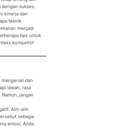
 dengan sukses.
i kinerja dan
apa teknik
 tekanan menjadi
 beberapa tips untuk
nteks kompetitif
n mengenali dan
pi lawan, rasa
. Namun, jangan
tif. Alih-alih
tersebut sebagai
ima emosi, Anda