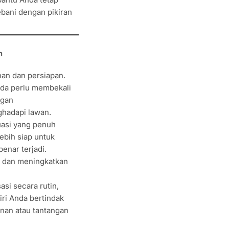
ebani dengan pikiran
n
han dan persiapan.
nda perlu membekali
ngan
ghadapi lawan.
uasi yang penuh
ebih siap untuk
enar terjadi.
 dan meningkatkan
asi secara rutin,
iri Anda bertindak
anan atau tantangan