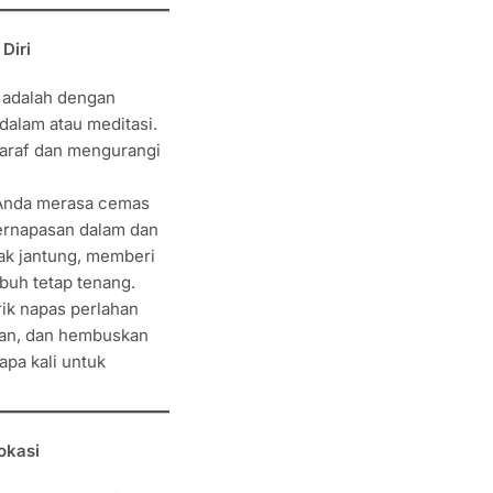
Diri
i adalah dengan
dalam atau meditasi.
araf dan mengurangi
 Anda merasa cemas
ernapasan dalam dan
ak jantung, memberi
ubuh tetap tenang.
ik napas perlahan
gan, dan hembuskan
apa kali untuk
okasi