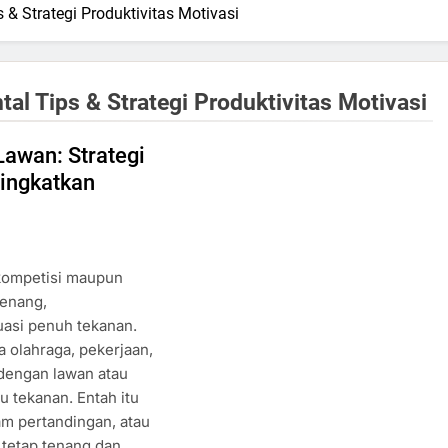
& Strategi Produktivitas Motivasi
l Tips & Strategi Produktivitas Motivasi
awan: Strategi
ingkatkan
kompetisi maupun
 tenang,
uasi penuh tekanan.
a olahraga, pekerjaan,
 dengan lawan atau
u tekanan. Entah itu
am pertandingan, atau
tetap tenang dan