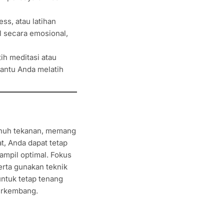
ess, atau latihan
l secara emosional,
tih meditasi atau
bantu Anda melatih
enuh tekanan, memang
t, Anda dapat tetap
ampil optimal. Fokus
serta gunakan teknik
untuk tetap tenang
berkembang.