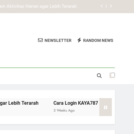
Aktivitas Harian agar Lebih Terarah
nggunakan Smartphone secara Praktis
 Login yang Kembali ke Halaman Awal
NEWSLETTER
RANDOM NEWS
nakan Perangkat Android dan iPhone
Aktivitas Harian agar Lebih Terarah
g Lebih Baik.
nggunakan Smartphone secara Praktis
 Login yang Kembali ke Halaman Awal
erarah
Cara Login KAYA787 Menggunakan Smartphone s
3 Weeks Ago