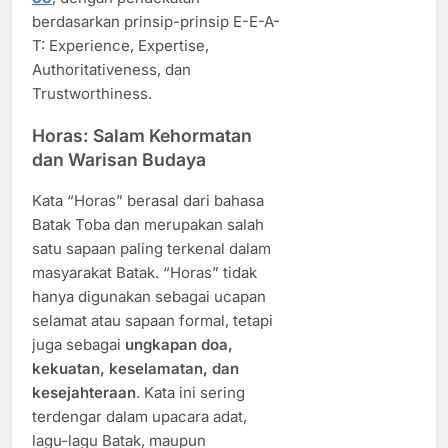
berdasarkan prinsip-prinsip E-E-A-
T: Experience, Expertise,
Authoritativeness, dan
Trustworthiness.
Horas: Salam Kehormatan
dan Warisan Budaya
Kata “Horas” berasal dari bahasa
Batak Toba dan merupakan salah
satu sapaan paling terkenal dalam
masyarakat Batak. “Horas” tidak
hanya digunakan sebagai ucapan
selamat atau sapaan formal, tetapi
juga sebagai
ungkapan doa,
kekuatan, keselamatan, dan
kesejahteraan
. Kata ini sering
terdengar dalam upacara adat,
lagu-lagu Batak, maupun