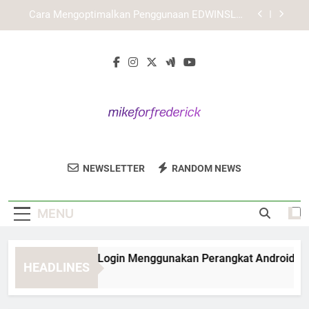
Skip
Cara Login KAYA787 Menggunakan Smartphone
to
secara Praktis
content
Cara Mengatasi KAYA787 Login yang Kembali ke
Halaman Awal
Cara EDWINSLOT Login Menggunakan Perangkat
Android dan iPhone
Cara Mengoptimalkan Penggunaan EDWINSLOT
dalam Aktivitas Harian agar Lebih Terarah
Cara Login KAYA787 Menggunakan Smartphone
secara Praktis
Mike For
Ikuti Visi Dan Misi Kampanye Mike For
Cara Mengatasi KAYA787 Login yang Kembali ke
NEWSLETTER
RANDOM NEWS
Frederick
Halaman Awal
Frederick Untuk Kota Frederick Yang Lebih
Baik.
MENU
ra EDWINSLOT Login Menggunakan Perangkat Android dan i
HEADLINES
Weeks Ago