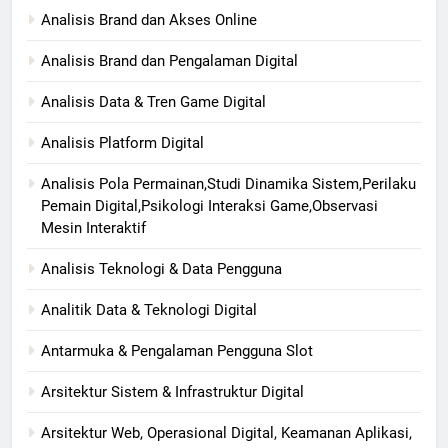
Analisis Brand dan Akses Online
Analisis Brand dan Pengalaman Digital
Analisis Data & Tren Game Digital
Analisis Platform Digital
Analisis Pola Permainan,Studi Dinamika Sistem,Perilaku
Pemain Digital,Psikologi Interaksi Game,Observasi
Mesin Interaktif
Analisis Teknologi & Data Pengguna
Analitik Data & Teknologi Digital
Antarmuka & Pengalaman Pengguna Slot
Arsitektur Sistem & Infrastruktur Digital
Arsitektur Web, Operasional Digital, Keamanan Aplikasi,