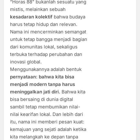
“Horas 88” bukanlah sesuatu yang
mistis, melainkan sebuah
kesadaran kolektif
bahwa budaya
harus tetap hidup dan relevan.
Nama ini mencerminkan semangat
untuk tetap bangga menjadi bagian
dari komunitas lokal, sekaligus
terbuka terhadap perubahan dan
inovasi global.
Menggunakannya adalah bentuk
pernyataan: bahwa kita bisa
menjadi modern tanpa harus
meninggalkan jati diri.
Bahwa kita
bisa bersaing di dunia digital
sambil tetap membumikan nilai-
nilai kearifan lokal. Dan lebih dari
itu, nama ini memberi pesan kuat:
kemajuan yang sejati adalah ketika
kita melangkah ke depan tanpa