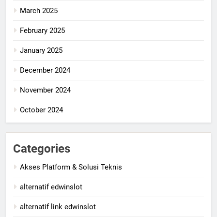
March 2025
February 2025
January 2025
December 2024
November 2024
October 2024
Categories
Akses Platform & Solusi Teknis
alternatif edwinslot
alternatif link edwinslot