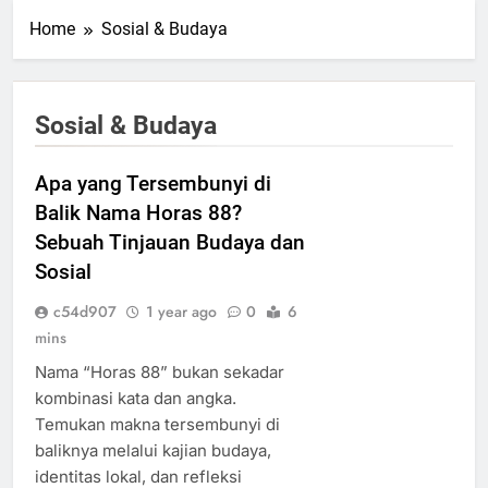
Home
Sosial & Budaya
Sosial & Budaya
Apa yang Tersembunyi di
Balik Nama Horas 88?
Sebuah Tinjauan Budaya dan
Sosial
c54d907
1 year ago
0
6
mins
Nama “Horas 88” bukan sekadar
kombinasi kata dan angka.
Temukan makna tersembunyi di
baliknya melalui kajian budaya,
identitas lokal, dan refleksi