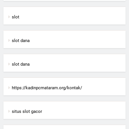
slot
slot dana
slot dana
https://kadinpcmataram.org/kontak/
situs slot gacor