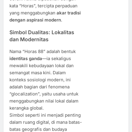
kata “Horas”, tercipta perpaduan
yang menggabungkan
akar tradisi
dengan aspirasi modern
.
Simbol Dualitas: Lokalitas
dan Modernitas
Nama “Horas 88” adalah bentuk
identitas ganda
—ia sekaligus
mewakili kebudayaan lokal dan
semangat masa kini. Dalam
konteks sosiologi modern, ini
adalah bagian dari fenomena
“glocalization”, yaitu usaha untuk
menggabungkan nilai lokal dalam
kerangka global.
Simbol seperti ini menjadi penting
dalam ruang digital, di mana batas-
batas geografis dan budaya