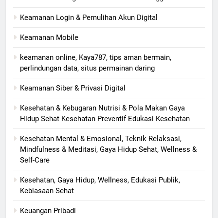
Keamanan Login & Pemulihan Akun Digital
Keamanan Mobile
keamanan online, Kaya787, tips aman bermain,
perlindungan data, situs permainan daring
Keamanan Siber & Privasi Digital
Kesehatan & Kebugaran Nutrisi & Pola Makan Gaya
Hidup Sehat Kesehatan Preventif Edukasi Kesehatan
Kesehatan Mental & Emosional, Teknik Relaksasi,
Mindfulness & Meditasi, Gaya Hidup Sehat, Wellness &
Self-Care
Kesehatan, Gaya Hidup, Wellness, Edukasi Publik,
Kebiasaan Sehat
Keuangan Pribadi