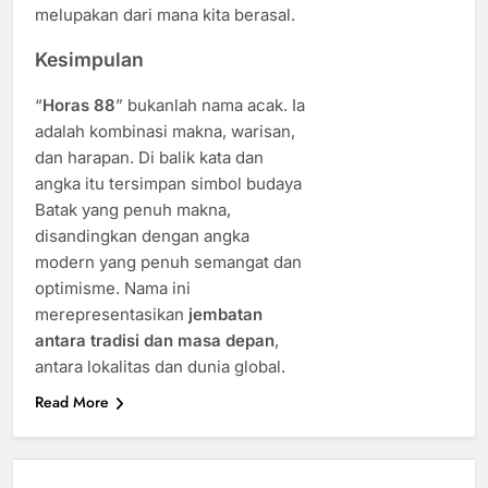
melupakan dari mana kita berasal.
Kesimpulan
“
Horas 88
” bukanlah nama acak. Ia
adalah kombinasi makna, warisan,
dan harapan. Di balik kata dan
angka itu tersimpan simbol budaya
Batak yang penuh makna,
disandingkan dengan angka
modern yang penuh semangat dan
optimisme. Nama ini
merepresentasikan
jembatan
antara tradisi dan masa depan
,
antara lokalitas dan dunia global.
Read More