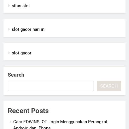
situs slot
slot gacor hari ini
slot gacor
Search
SEARCH
Recent Posts
Cara EDWINSLOT Login Menggunakan Perangkat
Android dan iPhone