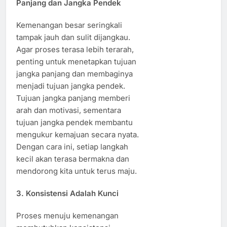
Panjang dan Jangka Pendek
Kemenangan besar seringkali
tampak jauh dan sulit dijangkau.
Agar proses terasa lebih terarah,
penting untuk menetapkan tujuan
jangka panjang dan membaginya
menjadi tujuan jangka pendek.
Tujuan jangka panjang memberi
arah dan motivasi, sementara
tujuan jangka pendek membantu
mengukur kemajuan secara nyata.
Dengan cara ini, setiap langkah
kecil akan terasa bermakna dan
mendorong kita untuk terus maju.
3. Konsistensi Adalah Kunci
Proses menuju kemenangan