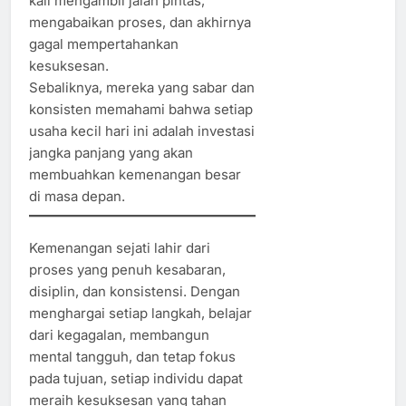
kali mengambil jalan pintas,
mengabaikan proses, dan akhirnya
gagal mempertahankan
kesuksesan.
Sebaliknya, mereka yang sabar dan
konsisten memahami bahwa setiap
usaha kecil hari ini adalah investasi
jangka panjang yang akan
membuahkan kemenangan besar
di masa depan.
Kemenangan sejati lahir dari
proses yang penuh kesabaran,
disiplin, dan konsistensi. Dengan
menghargai setiap langkah, belajar
dari kegagalan, membangun
mental tangguh, dan tetap fokus
pada tujuan, setiap individu dapat
meraih kesuksesan yang tahan