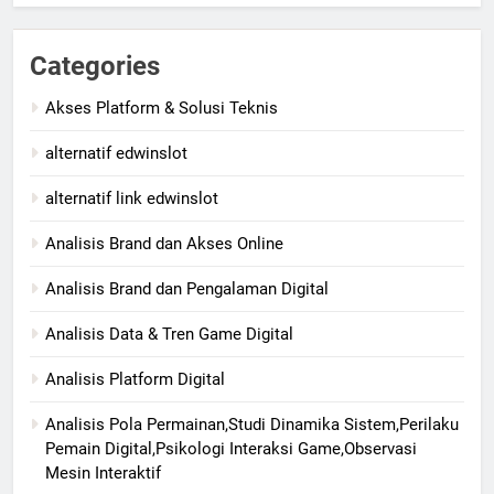
Categories
Akses Platform & Solusi Teknis
alternatif edwinslot
alternatif link edwinslot
Analisis Brand dan Akses Online
Analisis Brand dan Pengalaman Digital
Analisis Data & Tren Game Digital
Analisis Platform Digital
Analisis Pola Permainan,Studi Dinamika Sistem,Perilaku
Pemain Digital,Psikologi Interaksi Game,Observasi
Mesin Interaktif