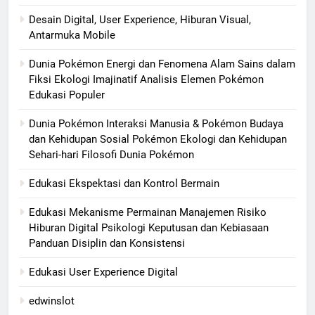
Desain Digital, User Experience, Hiburan Visual,
Antarmuka Mobile
Dunia Pokémon Energi dan Fenomena Alam Sains dalam
Fiksi Ekologi Imajinatif Analisis Elemen Pokémon
Edukasi Populer
Dunia Pokémon Interaksi Manusia & Pokémon Budaya
dan Kehidupan Sosial Pokémon Ekologi dan Kehidupan
Sehari-hari Filosofi Dunia Pokémon
Edukasi Ekspektasi dan Kontrol Bermain
Edukasi Mekanisme Permainan Manajemen Risiko
Hiburan Digital Psikologi Keputusan dan Kebiasaan
Panduan Disiplin dan Konsistensi
Edukasi User Experience Digital
edwinslot