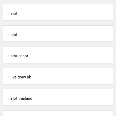
slot
slot
slot gacor
live draw hk
slot thailand