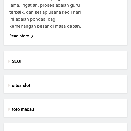
lama. Ingatlah, proses adalah guru
terbaik, dan setiap usaha kecil hari
ini adalah pondasi bagi
kemenangan besar di masa depan.
Read More
SLOT
situs slot
toto macau