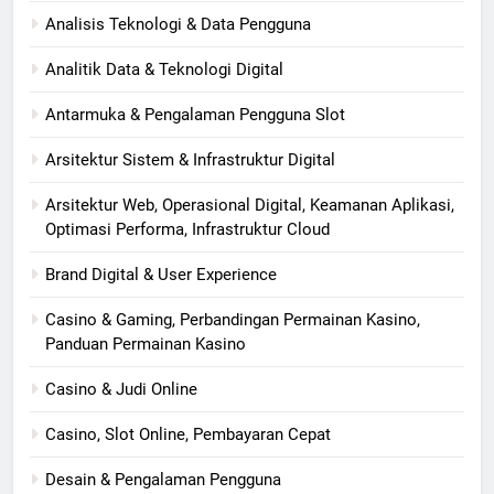
Analisis Teknologi & Data Pengguna
Analitik Data & Teknologi Digital
Antarmuka & Pengalaman Pengguna Slot
Arsitektur Sistem & Infrastruktur Digital
Arsitektur Web, Operasional Digital, Keamanan Aplikasi,
Optimasi Performa, Infrastruktur Cloud
Brand Digital & User Experience
Casino & Gaming, Perbandingan Permainan Kasino,
Panduan Permainan Kasino
Casino & Judi Online
Casino, Slot Online, Pembayaran Cepat
Desain & Pengalaman Pengguna