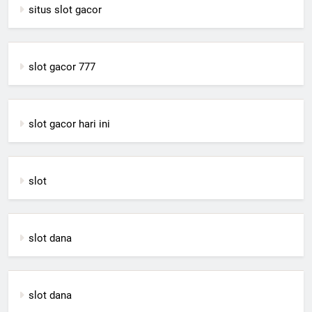
situs slot gacor
slot gacor 777
slot gacor hari ini
slot
slot dana
slot dana