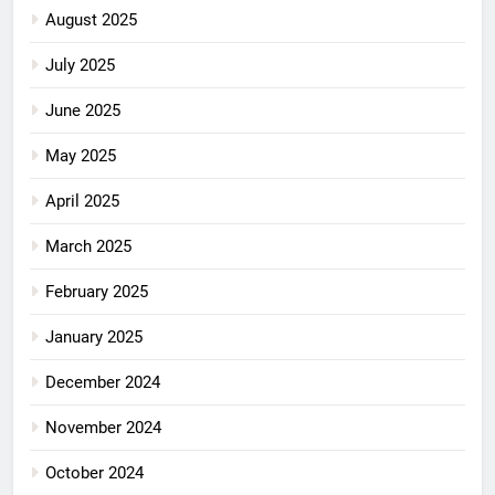
August 2025
July 2025
June 2025
May 2025
April 2025
March 2025
February 2025
January 2025
December 2024
November 2024
October 2024