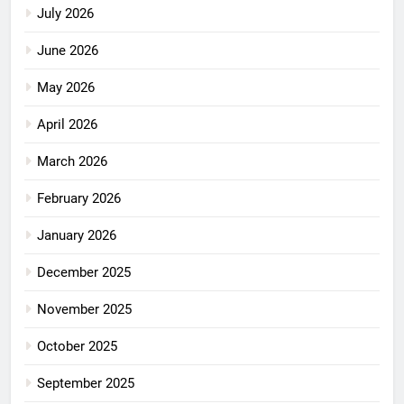
July 2026
June 2026
May 2026
April 2026
March 2026
February 2026
January 2026
December 2025
November 2025
October 2025
September 2025