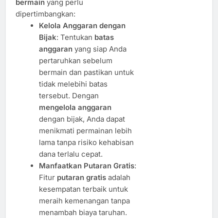
bermain
yang perlu
dipertimbangkan:
Kelola Anggaran dengan
Bijak
: Tentukan
batas
anggaran
yang siap Anda
pertaruhkan sebelum
bermain dan pastikan untuk
tidak melebihi batas
tersebut. Dengan
mengelola anggaran
dengan bijak, Anda dapat
menikmati permainan lebih
lama tanpa risiko kehabisan
dana terlalu cepat.
Manfaatkan Putaran Gratis
:
Fitur
putaran gratis
adalah
kesempatan terbaik untuk
meraih kemenangan tanpa
menambah biaya taruhan.