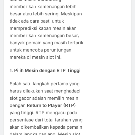
memberikan kemenangan lebih
besar atau lebih sering. Meskipun
tidak ada cara pasti untuk
memprediksi kapan mesin akan
memberikan kemenangan besar,
banyak pemain yang masih tertarik
untuk mencoba peruntungan
mereka di mesin slot ini.
1.
Pilih Mesin dengan RTP Tinggi
Salah satu langkah pertama yang
harus dilakukan saat menghadapi
slot gacor adalah memilih mesin
dengan
Return to Player (RTP)
yang tinggi. RTP mengacu pada
persentase dari total taruhan yang
akan dikembalikan kepada pemain
dalam jangka panjang. Mesin slot