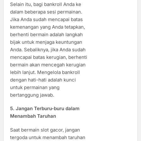
Selain itu, bagi bankroll Anda ke
dalam beberapa sesi permainan.
Jika Anda sudah mencapai batas
kemenangan yang Anda tetapkan,
berhenti bermain adalah langkah
bijak untuk menjaga keuntungan
Anda. Sebaliknya, jika Anda sudah
mencapai batas kerugian, berhenti
bermain akan mencegah kerugian
lebih lanjut. Mengelola bankroll
dengan hati-hati adalah kunci
untuk permainan yang
bertanggung jawab.
5.
Jangan Terburu-buru dalam
Menambah Taruhan
Saat bermain slot gacor, jangan
tergoda untuk menambah taruhan