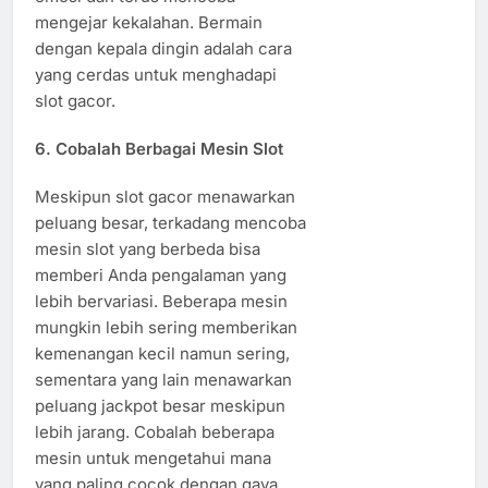
mengejar kekalahan. Bermain
dengan kepala dingin adalah cara
yang cerdas untuk menghadapi
slot gacor.
6.
Cobalah Berbagai Mesin Slot
Meskipun slot gacor menawarkan
peluang besar, terkadang mencoba
mesin slot yang berbeda bisa
memberi Anda pengalaman yang
lebih bervariasi. Beberapa mesin
mungkin lebih sering memberikan
kemenangan kecil namun sering,
sementara yang lain menawarkan
peluang jackpot besar meskipun
lebih jarang. Cobalah beberapa
mesin untuk mengetahui mana
yang paling cocok dengan gaya