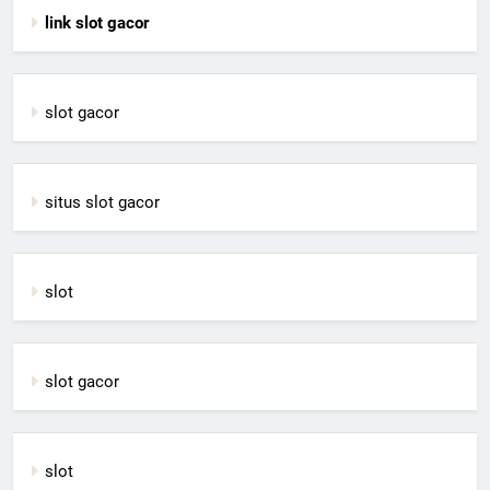
link slot gacor
slot gacor
situs slot gacor
slot
slot gacor
slot