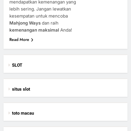
mendapatkan kemenangan yang
lebih sering. Jangan lewatkan
kesempatan untuk mencoba
Mahjong Ways
dan raih
kemenangan maksimal
Anda!
Read More
SLOT
situs slot
toto macau