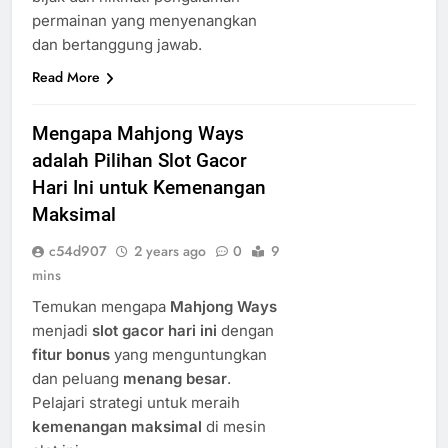
permainan yang menyenangkan
dan bertanggung jawab.
Read More
Mengapa Mahjong Ways
adalah Pilihan Slot Gacor
Hari Ini untuk Kemenangan
Maksimal
c54d907
2 years ago
0
9
mins
Temukan mengapa
Mahjong Ways
menjadi
slot gacor hari ini
dengan
fitur bonus
yang menguntungkan
dan peluang
menang besar
.
Pelajari strategi untuk meraih
kemenangan maksimal
di mesin