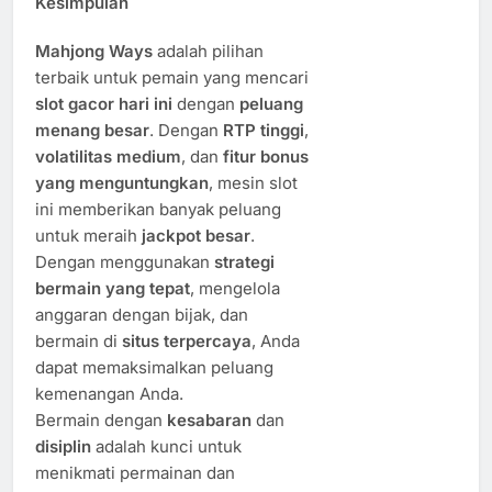
Kesimpulan
Mahjong Ways
adalah pilihan
terbaik untuk pemain yang mencari
slot gacor hari ini
dengan
peluang
menang besar
. Dengan
RTP tinggi
,
volatilitas medium
, dan
fitur bonus
yang menguntungkan
, mesin slot
ini memberikan banyak peluang
untuk meraih
jackpot besar
.
Dengan menggunakan
strategi
bermain yang tepat
, mengelola
anggaran dengan bijak, dan
bermain di
situs terpercaya
, Anda
dapat memaksimalkan peluang
kemenangan Anda.
Bermain dengan
kesabaran
dan
disiplin
adalah kunci untuk
menikmati permainan dan