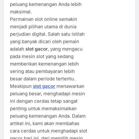
peluang kemenangan Anda lebih
maksimal.
Permainan slot online semakin
menjadi pilihan utama di dunia
perjudian digital. Salah satu istilah
yang banyak dicari oleh pemain
adalah
slot gacor
, yang mengacu
pada mesin slot yang sedang
memberikan kemenangan lebih
sering atau pembayaran lebih
besar dalam periode tertentu.
Meskipun
slot gacor
menawarkan
peluang besar, menghadapi mesin
ini dengan cerdas tetap sangat
penting untuk memaksimalkan
peluang kemenangan Anda. Dalam
artikel ini, kami akan membahas
cara cerdas untuk menghadapi slot
gacor hari ini, dari memilih mesin