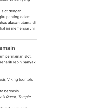
 slot dengan
itu penting dalam
bahas
alasan utama di
hal ini memengaruhi
Pemain
am permainan slot.
enarik lebih banyak
ir, Viking (contoh:
a berbasis
o’s Quest, Temple