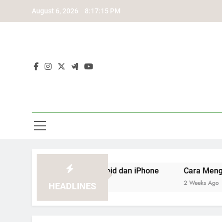
Skip
August 6, 2026
8:17:16 PM
to
content
Mik
Ikuti Visi
 Perangkat Android dan iPhone
Cara Mengoptimalkan 
2 Weeks Ago
HEADLINES