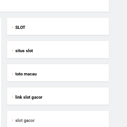
SLOT
situs slot
toto macau
link slot gacor
slot gacor