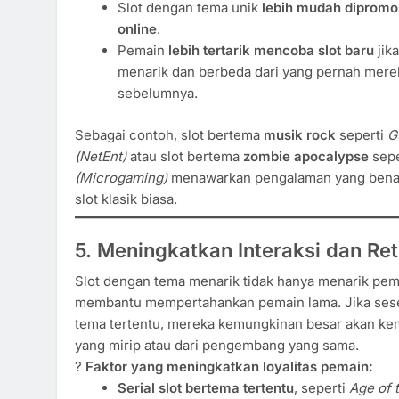
Slot dengan tema unik
lebih mudah dipromo
online
.
Pemain
lebih tertarik mencoba slot baru
jik
menarik dan berbeda dari yang pernah mere
sebelumnya.
Sebagai contoh, slot bertema
musik rock
seperti
G
(NetEnt)
atau slot bertema
zombie apocalypse
sepe
(Microgaming)
menawarkan pengalaman yang benar
slot klasik biasa.
5. Meningkatkan Interaksi dan Re
Slot dengan tema menarik tidak hanya menarik pema
membantu mempertahankan pemain lama. Jika ses
tema tertentu, mereka kemungkinan besar akan ke
yang mirip atau dari pengembang yang sama.
?
Faktor yang meningkatkan loyalitas pemain:
Serial slot bertema tertentu
, seperti
Age of 