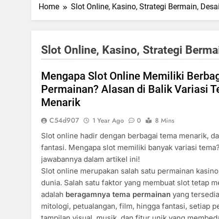
Home
Slot Online, Kasino, Strategi Bermain, Des
Slot Online, Kasino, Strategi Berm
Mengapa Slot Online Memiliki Berba
Permainan? Alasan di Balik Variasi 
Menarik
C54d907
1 Year Ago
0
8 Mins
Slot online hadir dengan berbagai tema menarik, da
fantasi. Mengapa slot memiliki banyak variasi tem
jawabannya dalam artikel ini!
Slot online merupakan salah satu permainan kasino 
dunia. Salah satu faktor yang membuat slot tetap m
adalah
beragamnya tema permainan
yang tersedia
mitologi, petualangan, film, hingga fantasi, setiap 
tampilan visual, musik, dan fitur unik yang membe