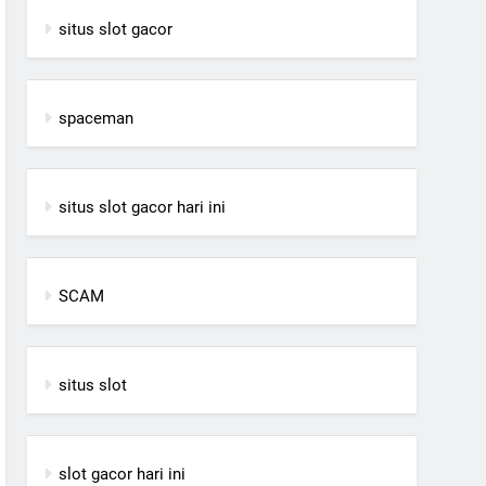
situs slot gacor
spaceman
situs slot gacor hari ini
SCAM
situs slot
slot gacor hari ini