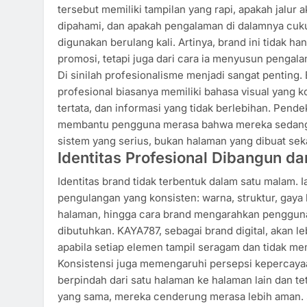
tersebut memiliki tampilan yang rapi, apakah jalur
dipahami, dan apakah pengalaman di dalamnya cu
digunakan berulang kali. Artinya, brand ini tidak hany
promosi, tetapi juga dari cara ia menyusun pengalam
Di sinilah profesionalisme menjadi sangat penting. 
profesional biasanya memiliki bahasa visual yang 
tertata, dan informasi yang tidak berlebihan. Pendek
membantu pengguna merasa bahwa mereka sedang 
sistem yang serius, bukan halaman yang dibuat sek
Identitas Profesional Dibangun dar
Identitas brand tidak terbentuk dalam satu malam. I
pengulangan yang konsisten: warna, struktur, gaya
halaman, hingga cara brand mengarahkan pengguna
dibutuhkan. KAYA787, sebagai brand digital, akan l
apabila setiap elemen tampil seragam dan tidak m
Konsistensi juga memengaruhi persepsi kepercaya
berpindah dari satu halaman ke halaman lain dan 
yang sama, mereka cenderung merasa lebih aman. S