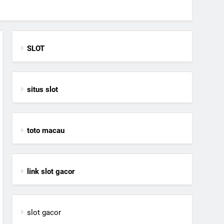
SLOT
situs slot
toto macau
link slot gacor
slot gacor