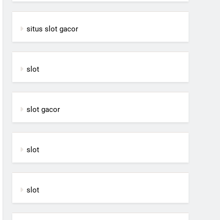
situs slot gacor
slot
slot gacor
slot
slot