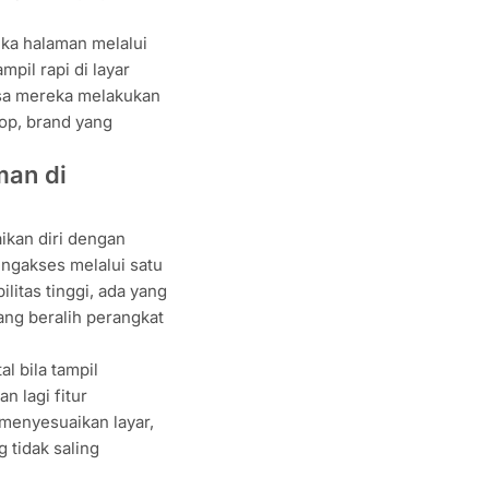
ka halaman melalui
pil rapi di layar
ksa mereka melakukan
top, brand yang
an di
ikan diri dengan
engakses melalui satu
litas tinggi, ada yang
ang beralih perangkat
al bila tampil
n lagi fitur
menyesuaikan layar,
 tidak saling