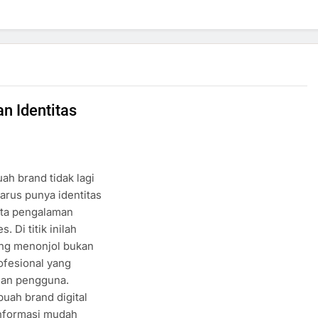
n Identitas
ah brand tidak lagi
arus punya identitas
rta pengalaman
 Di titik inilah
ang menonjol bukan
ofesional yang
anan pengguna.
uah brand digital
informasi mudah