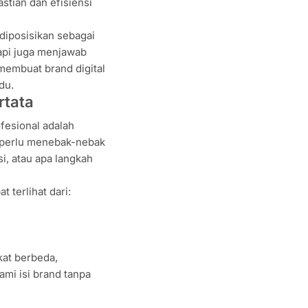
stian dan efisiensi
diposisikan sebagai
tapi juga menjawab
membuat brand digital
du.
rtata
fesional adalah
 perlu menebak-nebak
i, atau apa langkah
 terlihat dari:
kat berbeda,
mi isi brand tanpa