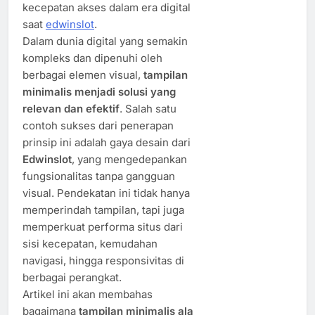
kecepatan akses dalam era digital
saat
edwinslot
.
Dalam dunia digital yang semakin
kompleks dan dipenuhi oleh
berbagai elemen visual,
tampilan
minimalis menjadi solusi yang
relevan dan efektif
. Salah satu
contoh sukses dari penerapan
prinsip ini adalah gaya desain dari
Edwinslot
, yang mengedepankan
fungsionalitas tanpa gangguan
visual. Pendekatan ini tidak hanya
memperindah tampilan, tapi juga
memperkuat performa situs dari
sisi kecepatan, kemudahan
navigasi, hingga responsivitas di
berbagai perangkat.
Artikel ini akan membahas
bagaimana
tampilan minimalis ala