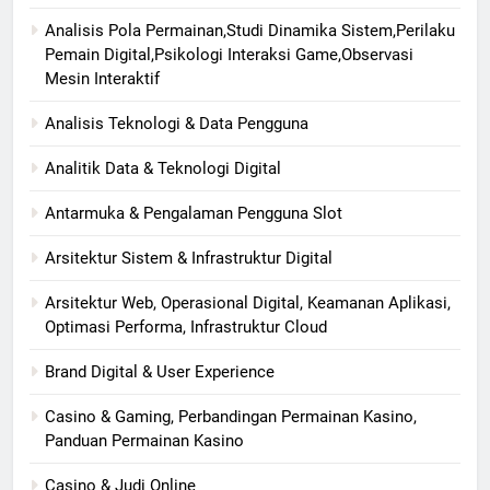
Analisis Pola Permainan,Studi Dinamika Sistem,Perilaku
Pemain Digital,Psikologi Interaksi Game,Observasi
Mesin Interaktif
Analisis Teknologi & Data Pengguna
Analitik Data & Teknologi Digital
Antarmuka & Pengalaman Pengguna Slot
Arsitektur Sistem & Infrastruktur Digital
Arsitektur Web, Operasional Digital, Keamanan Aplikasi,
Optimasi Performa, Infrastruktur Cloud
Brand Digital & User Experience
Casino & Gaming, Perbandingan Permainan Kasino,
Panduan Permainan Kasino
Casino & Judi Online