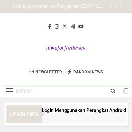
Skip
Cara Login KAYA787 Menggunakan Smartphone
to
secara Praktis
content
Cara Mengatasi KAYA787 Login yang Kembali ke
Halaman Awal
Cara EDWINSLOT Login Menggunakan Perangkat
Android dan iPhone
Cara Mengoptimalkan Penggunaan EDWINSLOT
dalam Aktivitas Harian agar Lebih Terarah
Cara Login KAYA787 Menggunakan Smartphone
secara Praktis
Mike For
Ikuti Visi Dan Misi Kampanye Mike For
Cara Mengatasi KAYA787 Login yang Kembali ke
NEWSLETTER
RANDOM NEWS
Frederick
Halaman Awal
Frederick Untuk Kota Frederick Yang Lebih
Baik.
MENU
ara EDWINSLOT Login Menggunakan Perangkat Android dan i
HEADLINES
Weeks Ago