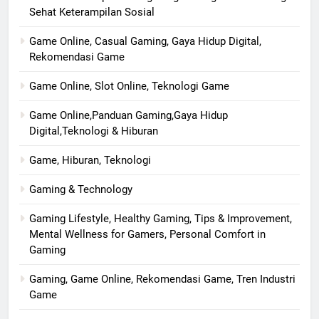
Sehat Keterampilan Sosial
Game Online, Casual Gaming, Gaya Hidup Digital,
Rekomendasi Game
Game Online, Slot Online, Teknologi Game
Game Online,Panduan Gaming,Gaya Hidup
Digital,Teknologi & Hiburan
Game, Hiburan, Teknologi
Gaming & Technology
Gaming Lifestyle, Healthy Gaming, Tips & Improvement,
Mental Wellness for Gamers, Personal Comfort in
Gaming
Gaming, Game Online, Rekomendasi Game, Tren Industri
Game