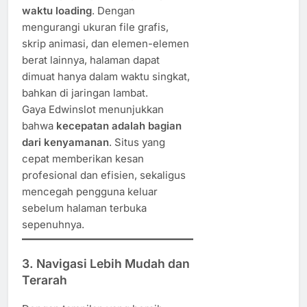
waktu loading
. Dengan
mengurangi ukuran file grafis,
skrip animasi, dan elemen-elemen
berat lainnya, halaman dapat
dimuat hanya dalam waktu singkat,
bahkan di jaringan lambat.
Gaya Edwinslot menunjukkan
bahwa
kecepatan adalah bagian
dari kenyamanan
. Situs yang
cepat memberikan kesan
profesional dan efisien, sekaligus
mencegah pengguna keluar
sebelum halaman terbuka
sepenuhnya.
3. Navigasi Lebih Mudah dan
Terarah