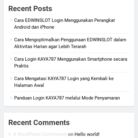
Recent Posts
Cara EDWINSLOT Login Menggunakan Perangkat
Android dan iPhone
Cara Mengoptimalkan Penggunaan EDWINSLOT dalam
Aktivitas Harian agar Lebih Terarah
Cara Login KAYA787 Menggunakan Smartphone secara
Praktis
Cara Mengatasi KAYA787 Login yang Kembali ke
Halaman Awal
Panduan Login KAYA787 melalui Mode Penyamaran
Recent Comments
A WordPress Commenter
on
Hello world!