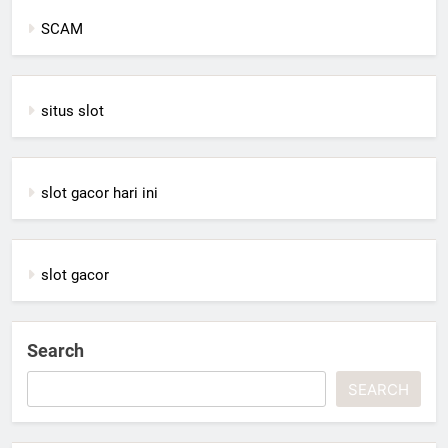
SCAM
situs slot
slot gacor hari ini
slot gacor
Search
SEARCH