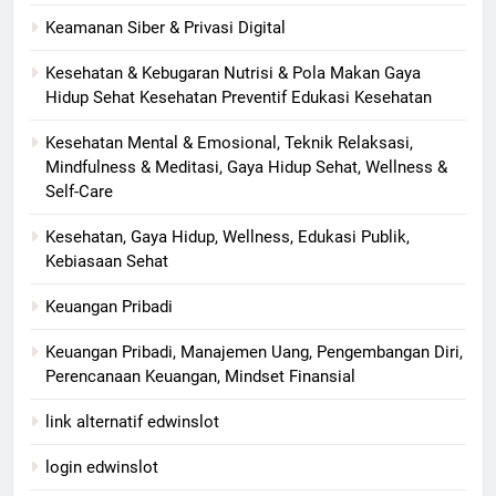
Keamanan Siber & Privasi Digital
Kesehatan & Kebugaran Nutrisi & Pola Makan Gaya
Hidup Sehat Kesehatan Preventif Edukasi Kesehatan
Kesehatan Mental & Emosional, Teknik Relaksasi,
Mindfulness & Meditasi, Gaya Hidup Sehat, Wellness &
Self-Care
Kesehatan, Gaya Hidup, Wellness, Edukasi Publik,
Kebiasaan Sehat
Keuangan Pribadi
Keuangan Pribadi, Manajemen Uang, Pengembangan Diri,
Perencanaan Keuangan, Mindset Finansial
link alternatif edwinslot
login edwinslot