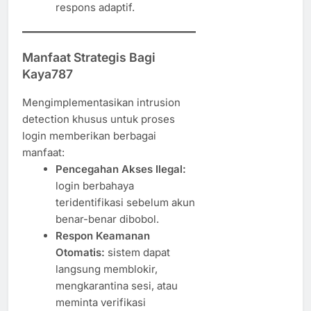
respons adaptif.
Manfaat Strategis Bagi
Kaya787
Mengimplementasikan intrusion
detection khusus untuk proses
login memberikan berbagai
manfaat:
Pencegahan Akses Ilegal:
login berbahaya
teridentifikasi sebelum akun
benar-benar dibobol.
Respon Keamanan
Otomatis:
sistem dapat
langsung memblokir,
mengkarantina sesi, atau
meminta verifikasi