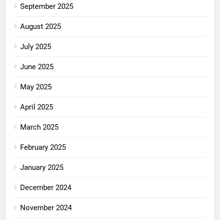
September 2025
August 2025
July 2025
June 2025
May 2025
April 2025
March 2025
February 2025
January 2025
December 2024
November 2024