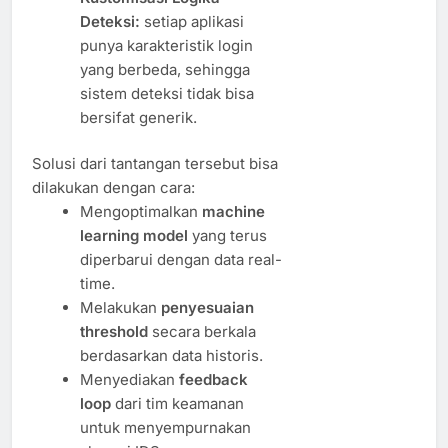
Deteksi:
setiap aplikasi
punya karakteristik login
yang berbeda, sehingga
sistem deteksi tidak bisa
bersifat generik.
Solusi dari tantangan tersebut bisa
dilakukan dengan cara:
Mengoptimalkan
machine
learning model
yang terus
diperbarui dengan data real-
time.
Melakukan
penyesuaian
threshold
secara berkala
berdasarkan data historis.
Menyediakan
feedback
loop
dari tim keamanan
untuk menyempurnakan