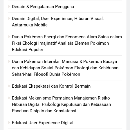
Desain & Pengalaman Pengguna
Desain Digital, User Experience, Hiburan Visual,
Antarmuka Mobile
Dunia Pokémon Energi dan Fenomena Alam Sains dalam
Fiksi Ekologi Imajinatif Analisis Elemen Pokémon
Edukasi Populer
Dunia Pokémon Interaksi Manusia & Pokémon Budaya
dan Kehidupan Sosial Pokémon Ekologi dan Kehidupan
Sehari-hari Filosofi Dunia Pokémon
Edukasi Ekspektasi dan Kontrol Bermain
Edukasi Mekanisme Permainan Manajemen Risiko
Hiburan Digital Psikologi Keputusan dan Kebiasaan
Panduan Disiplin dan Konsistensi
Edukasi User Experience Digital