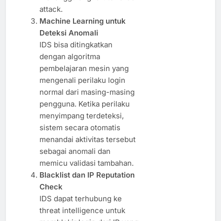
attack.
Machine Learning untuk
Deteksi Anomali
IDS bisa ditingkatkan
dengan algoritma
pembelajaran mesin yang
mengenali perilaku login
normal dari masing-masing
pengguna. Ketika perilaku
menyimpang terdeteksi,
sistem secara otomatis
menandai aktivitas tersebut
sebagai anomali dan
memicu validasi tambahan.
Blacklist dan IP Reputation
Check
IDS dapat terhubung ke
threat intelligence untuk