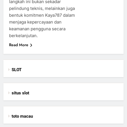
langkah ini bukan sekadar
pelindung teknis, melainkan juga
bentuk komitmen Kaya787 dalam
menjaga kepercayaan dan
keamanan pengguna secara
berkelanjutan.
Read More
SLOT
situs slot
toto macau