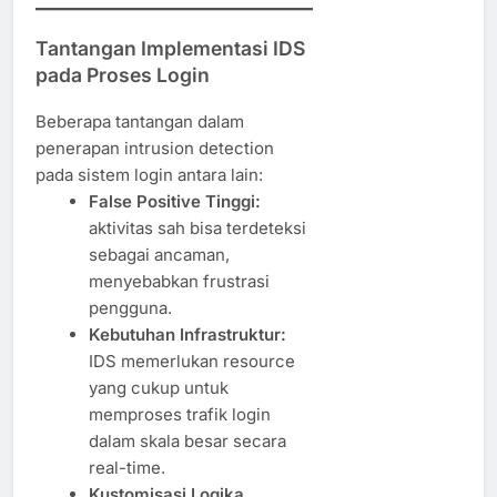
Tantangan Implementasi IDS
pada Proses Login
Beberapa tantangan dalam
penerapan intrusion detection
pada sistem login antara lain:
False Positive Tinggi:
aktivitas sah bisa terdeteksi
sebagai ancaman,
menyebabkan frustrasi
pengguna.
Kebutuhan Infrastruktur:
IDS memerlukan resource
yang cukup untuk
memproses trafik login
dalam skala besar secara
real-time.
Kustomisasi Logika