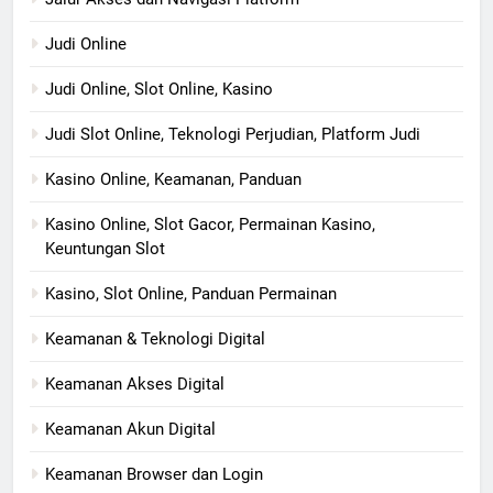
Judi Online
Judi Online, Slot Online, Kasino
Judi Slot Online, Teknologi Perjudian, Platform Judi
Kasino Online, Keamanan, Panduan
Kasino Online, Slot Gacor, Permainan Kasino,
Keuntungan Slot
Kasino, Slot Online, Panduan Permainan
Keamanan & Teknologi Digital
Keamanan Akses Digital
Keamanan Akun Digital
Keamanan Browser dan Login