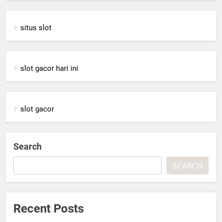
situs slot
slot gacor hari ini
slot gacor
Search
SEARCH
Recent Posts