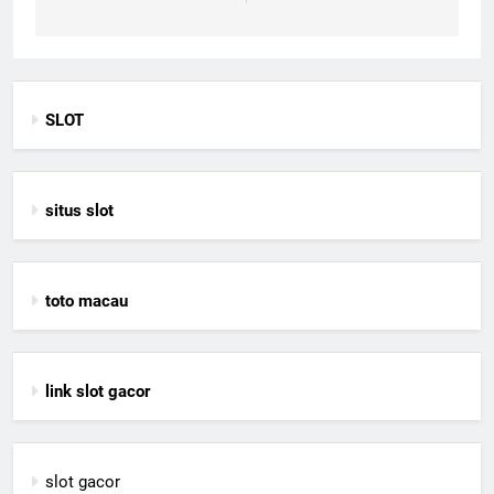
SLOT
situs slot
toto macau
link slot gacor
slot gacor