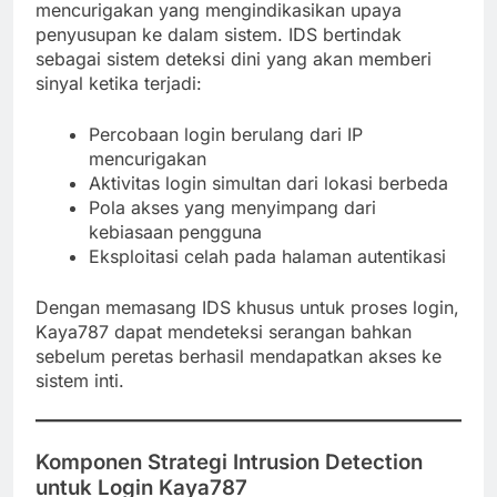
mencurigakan yang mengindikasikan upaya
penyusupan ke dalam sistem. IDS bertindak
sebagai sistem deteksi dini yang akan memberi
sinyal ketika terjadi:
Percobaan login berulang dari IP
mencurigakan
Aktivitas login simultan dari lokasi berbeda
Pola akses yang menyimpang dari
kebiasaan pengguna
Eksploitasi celah pada halaman autentikasi
Dengan memasang IDS khusus untuk proses login,
Kaya787 dapat mendeteksi serangan bahkan
sebelum peretas berhasil mendapatkan akses ke
sistem inti.
Komponen Strategi Intrusion Detection
untuk Login Kaya787