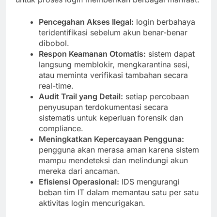
Pencegahan Akses Ilegal:
login berbahaya
teridentifikasi sebelum akun benar-benar
dibobol.
Respon Keamanan Otomatis:
sistem dapat
langsung memblokir, mengkarantina sesi,
atau meminta verifikasi tambahan secara
real-time.
Audit Trail yang Detail:
setiap percobaan
penyusupan terdokumentasi secara
sistematis untuk keperluan forensik dan
compliance.
Meningkatkan Kepercayaan Pengguna:
pengguna akan merasa aman karena sistem
mampu mendeteksi dan melindungi akun
mereka dari ancaman.
Efisiensi Operasional:
IDS mengurangi
beban tim IT dalam memantau satu per satu
aktivitas login mencurigakan.