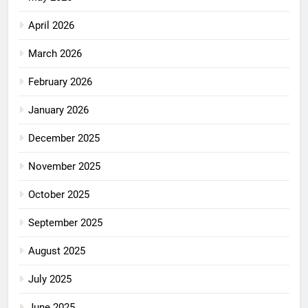
April 2026
March 2026
February 2026
January 2026
December 2025
November 2025
October 2025
September 2025
August 2025
July 2025
June 2025