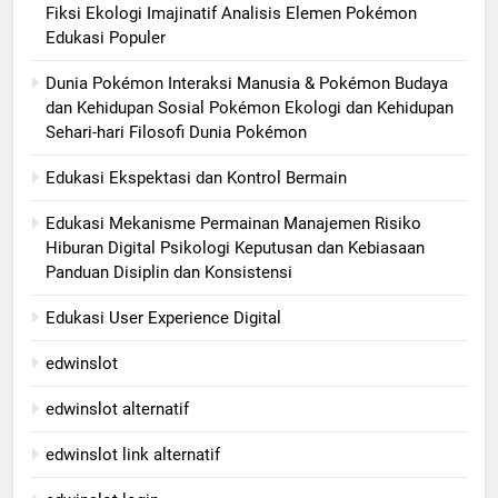
Fiksi Ekologi Imajinatif Analisis Elemen Pokémon
Edukasi Populer
Dunia Pokémon Interaksi Manusia & Pokémon Budaya
dan Kehidupan Sosial Pokémon Ekologi dan Kehidupan
Sehari-hari Filosofi Dunia Pokémon
Edukasi Ekspektasi dan Kontrol Bermain
Edukasi Mekanisme Permainan Manajemen Risiko
Hiburan Digital Psikologi Keputusan dan Kebiasaan
Panduan Disiplin dan Konsistensi
Edukasi User Experience Digital
edwinslot
edwinslot alternatif
edwinslot link alternatif