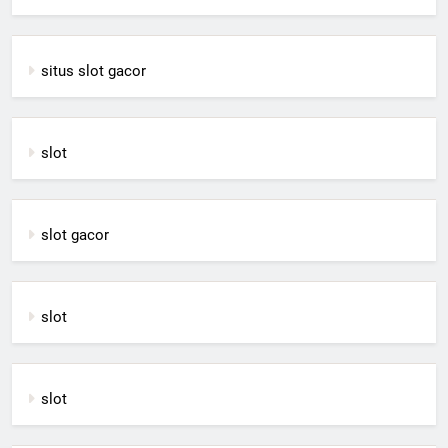
situs slot gacor
slot
slot gacor
slot
slot