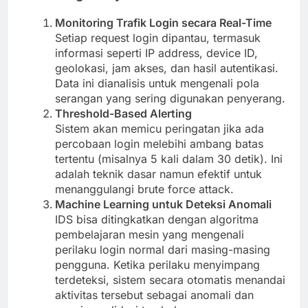
Monitoring Trafik Login secara Real-Time
Setiap request login dipantau, termasuk
informasi seperti IP address, device ID,
geolokasi, jam akses, dan hasil autentikasi.
Data ini dianalisis untuk mengenali pola
serangan yang sering digunakan penyerang.
Threshold-Based Alerting
Sistem akan memicu peringatan jika ada
percobaan login melebihi ambang batas
tertentu (misalnya 5 kali dalam 30 detik). Ini
adalah teknik dasar namun efektif untuk
menanggulangi brute force attack.
Machine Learning untuk Deteksi Anomali
IDS bisa ditingkatkan dengan algoritma
pembelajaran mesin yang mengenali
perilaku login normal dari masing-masing
pengguna. Ketika perilaku menyimpang
terdeteksi, sistem secara otomatis menandai
aktivitas tersebut sebagai anomali dan