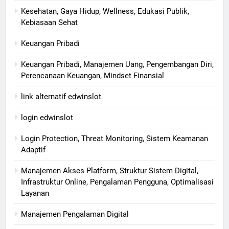
Kesehatan, Gaya Hidup, Wellness, Edukasi Publik,
Kebiasaan Sehat
Keuangan Pribadi
Keuangan Pribadi, Manajemen Uang, Pengembangan Diri,
Perencanaan Keuangan, Mindset Finansial
link alternatif edwinslot
login edwinslot
Login Protection, Threat Monitoring, Sistem Keamanan
Adaptif
Manajemen Akses Platform, Struktur Sistem Digital,
Infrastruktur Online, Pengalaman Pengguna, Optimalisasi
Layanan
Manajemen Pengalaman Digital