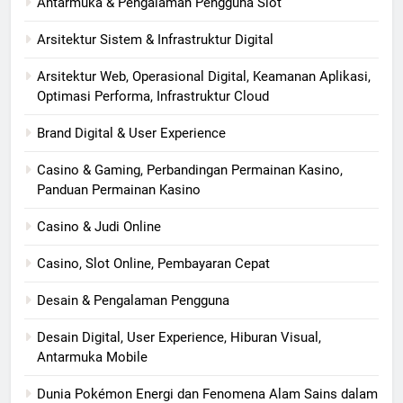
Antarmuka & Pengalaman Pengguna Slot
Arsitektur Sistem & Infrastruktur Digital
Arsitektur Web, Operasional Digital, Keamanan Aplikasi,
Optimasi Performa, Infrastruktur Cloud
Brand Digital & User Experience
Casino & Gaming, Perbandingan Permainan Kasino,
Panduan Permainan Kasino
Casino & Judi Online
Casino, Slot Online, Pembayaran Cepat
Desain & Pengalaman Pengguna
Desain Digital, User Experience, Hiburan Visual,
Antarmuka Mobile
Dunia Pokémon Energi dan Fenomena Alam Sains dalam