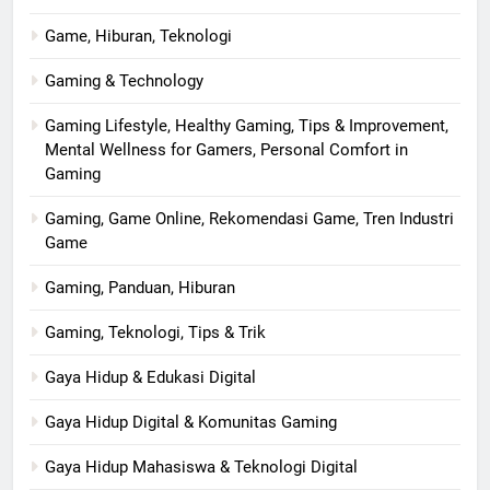
Game, Hiburan, Teknologi
Gaming & Technology
Gaming Lifestyle, Healthy Gaming, Tips & Improvement,
Mental Wellness for Gamers, Personal Comfort in
Gaming
Gaming, Game Online, Rekomendasi Game, Tren Industri
Game
Gaming, Panduan, Hiburan
Gaming, Teknologi, Tips & Trik
Gaya Hidup & Edukasi Digital
Gaya Hidup Digital & Komunitas Gaming
Gaya Hidup Mahasiswa & Teknologi Digital