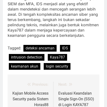
SIEM dan MFA, IDS menjadi alat yang efektif
dalam mendeteksi dan mencegah serangan lebih
awal. Di tengah kompleksitas ancaman siber yang
terus berkembang, langkah ini bukan sekadar
pelindung teknis, melainkan juga bentuk komitmen
Kaya787 dalam menjaga kepercayaan dan
keamanan pengguna secara berkelanjutan.
Tagged:
deteksi ancaman
IDS
intrusion detection
Kaya787
keamanan akun
login security
Previous:
Next:
Post
navigation
Kajian Mobile Access
Evaluasi Keandalan
Security pada Sistem
Single Sign-On (SSO)
Horas88
di Login KAYA787