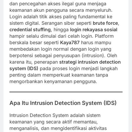
dan pencegahan akses ilegal guna menjaga
keamanan akun pengguna secara menyeluruh.
Login adalah titik akses paling fundamental ke
sistem digital. Serangan siber seperti
brute force
,
credential stuffing
, hingga
login rekayasa sosial
hampir selalu dimulai dari celah login. Platform
berskala besar seperti
Kaya787
harus mampu
membedakan login normal dengan login yang
berpotensi sebagai penyusupan (intrusion). Oleh
karena itu, penerapan
strategi intrusion detection
system (IDS)
pada proses login menjadi langkah
penting dalam memperkuat keamanan tanpa
mengorbankan kenyamanan pengguna.
Apa Itu Intrusion Detection System (IDS)
Intrusion Detection System adalah sistem
keamanan yang secara aktif memantau,
menganalisis, dan mengidentifikasi aktivitas