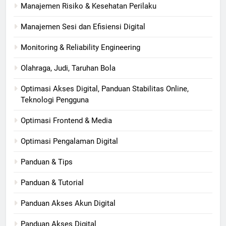
Manajemen Risiko & Kesehatan Perilaku
Manajemen Sesi dan Efisiensi Digital
Monitoring & Reliability Engineering
Olahraga, Judi, Taruhan Bola
Optimasi Akses Digital, Panduan Stabilitas Online,
Teknologi Pengguna
Optimasi Frontend & Media
Optimasi Pengalaman Digital
Panduan & Tips
Panduan & Tutorial
Panduan Akses Akun Digital
Panduan Akses Digital