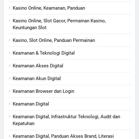
Kasino Online, Keamanan, Panduan
Kasino Online, Slot Gacor, Permainan Kasino,
Keuntungan Slot
Kasino, Slot Online, Panduan Permainan
Keamanan & Teknologi Digital
Keamanan Akses Digital
Keamanan Akun Digital
Keamanan Browser dan Login
Keamanan Digital
Keamanan Digital, Infrastruktur Teknologi, Audit dan
Kepatuhan
Keamanan Digital, Panduan Akses Brand, Literasi