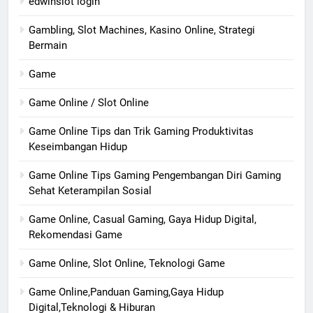
edwinslot login
Gambling, Slot Machines, Kasino Online, Strategi
Bermain
Game
Game Online / Slot Online
Game Online Tips dan Trik Gaming Produktivitas
Keseimbangan Hidup
Game Online Tips Gaming Pengembangan Diri Gaming
Sehat Keterampilan Sosial
Game Online, Casual Gaming, Gaya Hidup Digital,
Rekomendasi Game
Game Online, Slot Online, Teknologi Game
Game Online,Panduan Gaming,Gaya Hidup
Digital,Teknologi & Hiburan