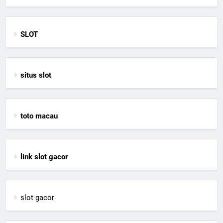
SLOT
situs slot
toto macau
link slot gacor
slot gacor