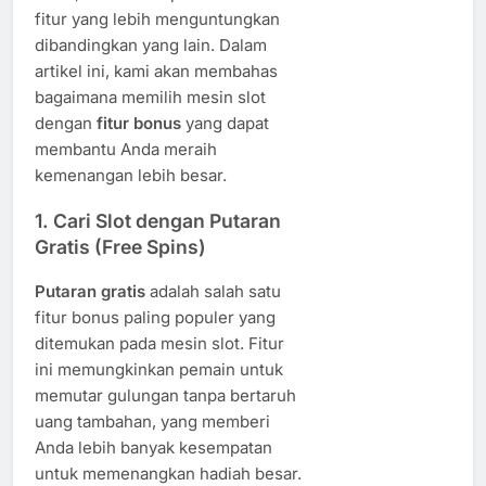
fitur yang lebih menguntungkan
dibandingkan yang lain. Dalam
artikel ini, kami akan membahas
bagaimana memilih mesin slot
dengan
fitur bonus
yang dapat
membantu Anda meraih
kemenangan lebih besar.
1.
Cari Slot dengan Putaran
Gratis (Free Spins)
Putaran gratis
adalah salah satu
fitur bonus paling populer yang
ditemukan pada mesin slot. Fitur
ini memungkinkan pemain untuk
memutar gulungan tanpa bertaruh
uang tambahan, yang memberi
Anda lebih banyak kesempatan
untuk memenangkan hadiah besar.