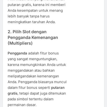
putaran gratis, karena ini memberi
Anda kesempatan untuk menang
lebih banyak tanpa harus
meningkatkan taruhan Anda.
2.
Pilih Slot dengan
Pengganda Kemenangan
(Multipliers)
Pengganda
adalah fitur bonus
yang sangat menguntungkan,
karena memungkinkan Anda untuk
menggandakan atau bahkan
melipatgandakan kemenangan
Anda. Pengganda biasanya muncul
dalam fitur bonus seperti
putaran
gratis
, tetapi dapat juga ditemukan
pada simbol tertentu dalam
permainan dasar.