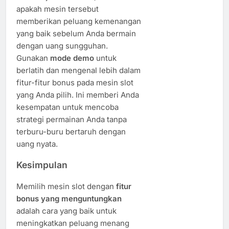
apakah mesin tersebut
memberikan peluang kemenangan
yang baik sebelum Anda bermain
dengan uang sungguhan.
Gunakan
mode demo
untuk
berlatih dan mengenal lebih dalam
fitur-fitur bonus pada mesin slot
yang Anda pilih. Ini memberi Anda
kesempatan untuk mencoba
strategi permainan Anda tanpa
terburu-buru bertaruh dengan
uang nyata.
Kesimpulan
Memilih mesin slot dengan
fitur
bonus yang menguntungkan
adalah cara yang baik untuk
meningkatkan peluang menang