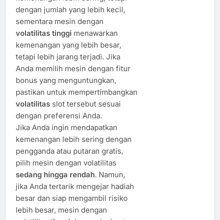
dengan jumlah yang lebih kecil,
sementara mesin dengan
volatilitas tinggi
menawarkan
kemenangan yang lebih besar,
tetapi lebih jarang terjadi. Jika
Anda memilih mesin dengan fitur
bonus yang menguntungkan,
pastikan untuk mempertimbangkan
volatilitas
slot tersebut sesuai
dengan preferensi Anda.
Jika Anda ingin mendapatkan
kemenangan lebih sering dengan
pengganda atau putaran gratis,
pilih mesin dengan volatilitas
sedang hingga rendah
. Namun,
jika Anda tertarik mengejar hadiah
besar dan siap mengambil risiko
lebih besar, mesin dengan