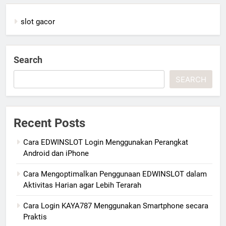
slot gacor
Search
SEARCH
Recent Posts
Cara EDWINSLOT Login Menggunakan Perangkat
Android dan iPhone
Cara Mengoptimalkan Penggunaan EDWINSLOT dalam
Aktivitas Harian agar Lebih Terarah
Cara Login KAYA787 Menggunakan Smartphone secara
Praktis