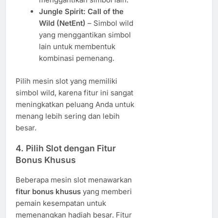
Jungle Spirit: Call of the
Wild (NetEnt)
– Simbol wild
yang menggantikan simbol
lain untuk membentuk
kombinasi pemenang.
Pilih mesin slot yang memiliki
simbol wild, karena fitur ini sangat
meningkatkan peluang Anda untuk
menang lebih sering dan lebih
besar.
4.
Pilih Slot dengan Fitur
Bonus Khusus
Beberapa mesin slot menawarkan
fitur bonus khusus
yang memberi
pemain kesempatan untuk
memenangkan hadiah besar. Fitur