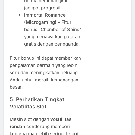
untuk memenangkan
jackpot progresif.
Immortal Romance
(Microgaming)
– Fitur
bonus “Chamber of Spins”
yang menawarkan putaran
gratis dengan pengganda.
Fitur bonus ini dapat memberikan
pengalaman bermain yang lebih
seru dan meningkatkan peluang
Anda untuk meraih kemenangan
besar.
5.
Perhatikan Tingkat
Volatilitas Slot
Mesin slot dengan
volatilitas
rendah
cenderung memberi
kemenangan lebih sering, tetapi