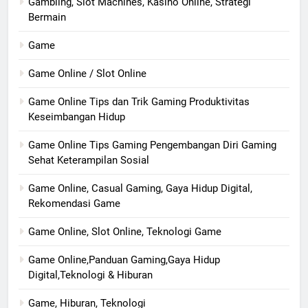
Gambling, Slot Machines, Kasino Online, Strategi
Bermain
Game
Game Online / Slot Online
Game Online Tips dan Trik Gaming Produktivitas
Keseimbangan Hidup
Game Online Tips Gaming Pengembangan Diri Gaming
Sehat Keterampilan Sosial
Game Online, Casual Gaming, Gaya Hidup Digital,
Rekomendasi Game
Game Online, Slot Online, Teknologi Game
Game Online,Panduan Gaming,Gaya Hidup
Digital,Teknologi & Hiburan
Game, Hiburan, Teknologi