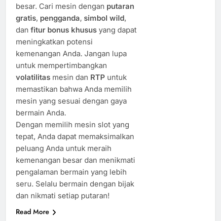
besar. Cari mesin dengan
putaran
gratis
,
pengganda
,
simbol wild
,
dan
fitur bonus khusus
yang dapat
meningkatkan potensi
kemenangan Anda. Jangan lupa
untuk mempertimbangkan
volatilitas
mesin dan
RTP
untuk
memastikan bahwa Anda memilih
mesin yang sesuai dengan gaya
bermain Anda.
Dengan memilih mesin slot yang
tepat, Anda dapat memaksimalkan
peluang Anda untuk meraih
kemenangan besar dan menikmati
pengalaman bermain yang lebih
seru. Selalu bermain dengan bijak
dan nikmati setiap putaran!
Read More