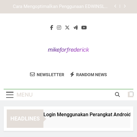
Skip
Cara Login KAYA787 Menggunakan Smartphone
to
secara Praktis
content
Cara Mengatasi KAYA787 Login yang Kembali ke
Halaman Awal
Cara EDWINSLOT Login Menggunakan Perangkat
Android dan iPhone
Cara Mengoptimalkan Penggunaan EDWINSLOT
dalam Aktivitas Harian agar Lebih Terarah
Cara Login KAYA787 Menggunakan Smartphone
secara Praktis
Mike For
Ikuti Visi Dan Misi Kampanye Mike For
Cara Mengatasi KAYA787 Login yang Kembali ke
NEWSLETTER
RANDOM NEWS
Frederick
Halaman Awal
Frederick Untuk Kota Frederick Yang Lebih
Baik.
MENU
ra EDWINSLOT Login Menggunakan Perangkat Android dan i
HEADLINES
Weeks Ago