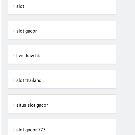
slot
slot gacor
live draw hk
slot thailand
situs slot gacor
slot gacor 777