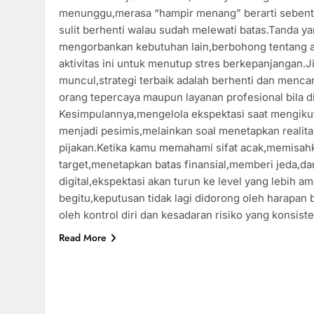
menunggu,merasa “hampir menang” berarti sebenta
sulit berhenti walau sudah melewati batas.Tanda yan
mengorbankan kebutuhan lain,berbohong tentang a
aktivitas ini untuk menutup stres berkepanjangan.Ji
muncul,strategi terbaik adalah berhenti dan mencar
orang tepercaya maupun layanan profesional bila d
Kesimpulannya,mengelola ekspektasi saat mengikut
menjadi pesimis,melainkan soal menetapkan realita
pijakan.Ketika kamu memahami sifat acak,memisahk
target,menetapkan batas finansial,memberi jeda,
digital,ekspektasi akan turun ke level yang lebih 
begitu,keputusan tidak lagi didorong oleh harapan
oleh kontrol diri dan kesadaran risiko yang konsiste
Read More