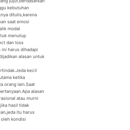
yang jujur,berdasarkan
ggu kebutuhan
nya ditulis,karena
kan saat emosi
alik modal
ntuk menutup
ect dan loss
 ini harus dihadapi
dijadikan alasan untuk
tindak.Jeda kecil
utama ketika
a orang lain.Saat
pertanyaan.Apa alasan
rasional atau murni
ika hasil tidak
an,jeda itu harus
oleh kondisi