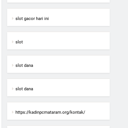
slot gacor hari ini
slot
slot dana
slot dana
https://kadinpcmataram.org/kontak/