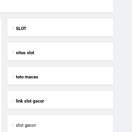
SLOT
situs slot
toto macau
link slot gacor
slot gacor