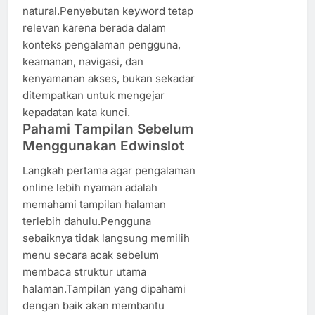
natural.Penyebutan keyword tetap
relevan karena berada dalam
konteks pengalaman pengguna,
keamanan, navigasi, dan
kenyamanan akses, bukan sekadar
ditempatkan untuk mengejar
kepadatan kata kunci.
Pahami Tampilan Sebelum
Menggunakan Edwinslot
Langkah pertama agar pengalaman
online lebih nyaman adalah
memahami tampilan halaman
terlebih dahulu.Pengguna
sebaiknya tidak langsung memilih
menu secara acak sebelum
membaca struktur utama
halaman.Tampilan yang dipahami
dengan baik akan membantu