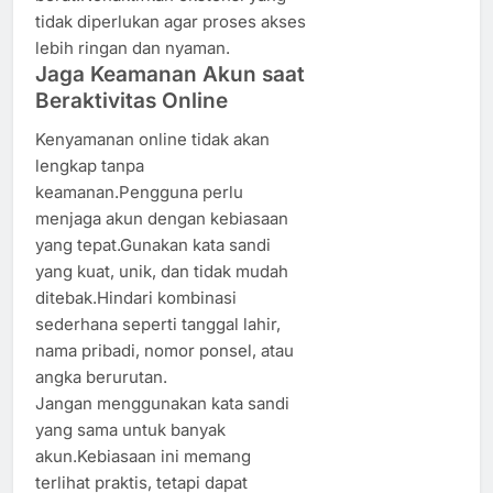
tidak diperlukan agar proses akses
lebih ringan dan nyaman.
Jaga Keamanan Akun saat
Beraktivitas Online
Kenyamanan online tidak akan
lengkap tanpa
keamanan.Pengguna perlu
menjaga akun dengan kebiasaan
yang tepat.Gunakan kata sandi
yang kuat, unik, dan tidak mudah
ditebak.Hindari kombinasi
sederhana seperti tanggal lahir,
nama pribadi, nomor ponsel, atau
angka berurutan.
Jangan menggunakan kata sandi
yang sama untuk banyak
akun.Kebiasaan ini memang
terlihat praktis, tetapi dapat