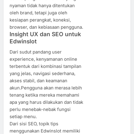
nyaman tidak hanya ditentukan
oleh brand, tetapi juga oleh
kesiapan perangkat, koneksi,
browser, dan kebiasaan pengguna.
Insight UX dan SEO untuk
Edwinslot
Dari sudut pandang user
experience, kenyamanan online
terbentuk dari kombinasi tampilan
yang jelas, navigasi sederhana,
akses stabil, dan keamanan
akun.Pengguna akan merasa lebih
tenang ketika mereka memahami
apa yang harus dilakukan dan tidak
perlu menebak-nebak fungsi
setiap menu.
Dari sisi SEO, topik tips
menggunakan Edwinslot memiliki