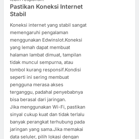
Pastikan Koneksi Internet
Stabil
Koneksi internet yang stabil sangat
memengaruhi pengalaman
menggunakan Edwinslot.Koneksi
yang lemah dapat membuat
halaman lambat dimuat, tampilan
tidak muncul sempurna, atau
tombol kurang responsif.Kondisi
seperti ini sering membuat
pengguna merasa akses
terganggu, padahal penyebabnya
bisa berasal dari jaringan.
Jika menggunakan Wi-Fi, pastikan
sinyal cukup kuat dan tidak terlalu
banyak perangkat terhubung pada
jaringan yang sama.Jika memakai
data seluler, pilih lokasi dengan