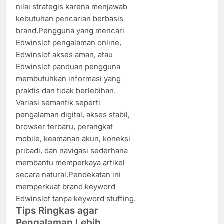
nilai strategis karena menjawab
kebutuhan pencarian berbasis
brand.Pengguna yang mencari
Edwinslot pengalaman online,
Edwinslot akses aman, atau
Edwinslot panduan pengguna
membutuhkan informasi yang
praktis dan tidak berlebihan.
Variasi semantik seperti
pengalaman digital, akses stabil,
browser terbaru, perangkat
mobile, keamanan akun, koneksi
pribadi, dan navigasi sederhana
membantu memperkaya artikel
secara natural.Pendekatan ini
memperkuat brand keyword
Edwinslot tanpa keyword stuffing.
Tips Ringkas agar
Pengalaman Lebih