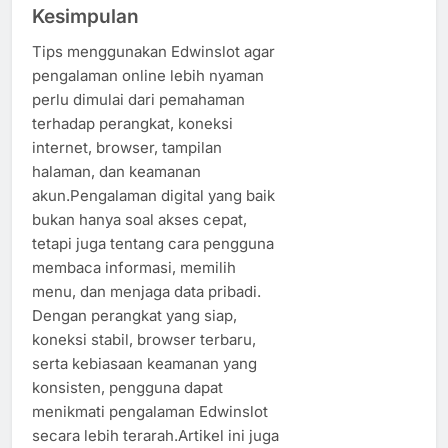
Kesimpulan
Tips menggunakan Edwinslot agar
pengalaman online lebih nyaman
perlu dimulai dari pemahaman
terhadap perangkat, koneksi
internet, browser, tampilan
halaman, dan keamanan
akun.Pengalaman digital yang baik
bukan hanya soal akses cepat,
tetapi juga tentang cara pengguna
membaca informasi, memilih
menu, dan menjaga data pribadi.
Dengan perangkat yang siap,
koneksi stabil, browser terbaru,
serta kebiasaan keamanan yang
konsisten, pengguna dapat
menikmati pengalaman Edwinslot
secara lebih terarah.Artikel ini juga