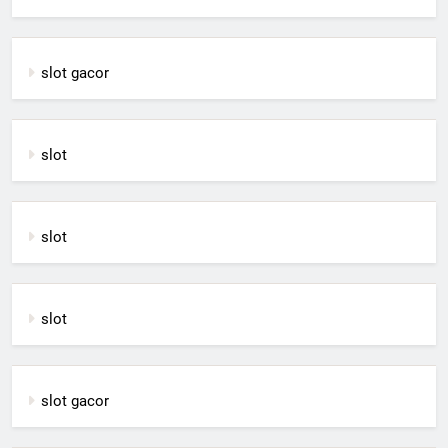
slot gacor
slot
slot
slot
slot gacor