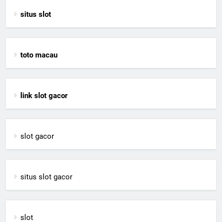
situs slot
toto macau
link slot gacor
slot gacor
situs slot gacor
slot