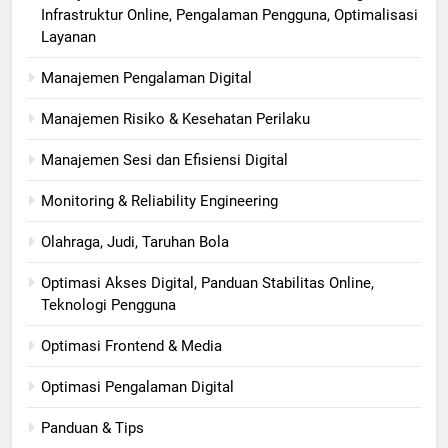
Infrastruktur Online, Pengalaman Pengguna, Optimalisasi
Layanan
Manajemen Pengalaman Digital
Manajemen Risiko & Kesehatan Perilaku
Manajemen Sesi dan Efisiensi Digital
Monitoring & Reliability Engineering
Olahraga, Judi, Taruhan Bola
Optimasi Akses Digital, Panduan Stabilitas Online,
Teknologi Pengguna
Optimasi Frontend & Media
Optimasi Pengalaman Digital
Panduan & Tips