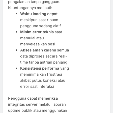
pengalaman tanpa gangguan.
Keuntungannya meliputi:
Waktu loading cepat
meskipun saat ribuan
pengguna sedang aktif
Minim error teknis
saat
memulai atau
menyelesaikan sesi
Akses aman
karena semua
data diproses secara real-
time tanpa antrian panjang
Konsistensi performa
yang
meminimalkan frustrasi
akibat putus koneksi atau
error saat interaksi
Pengguna dapat memeriksa
integritas server melalui laporan
uptime publik atau menggunakan