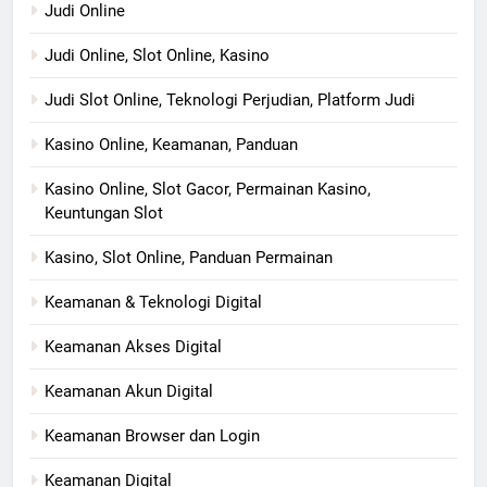
Judi Online
Judi Online, Slot Online, Kasino
Judi Slot Online, Teknologi Perjudian, Platform Judi
Kasino Online, Keamanan, Panduan
Kasino Online, Slot Gacor, Permainan Kasino,
Keuntungan Slot
Kasino, Slot Online, Panduan Permainan
Keamanan & Teknologi Digital
Keamanan Akses Digital
Keamanan Akun Digital
Keamanan Browser dan Login
Keamanan Digital