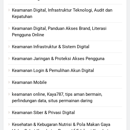
Keamanan Digital, Infrastruktur Teknologi, Audit dan
Kepatuhan
Keamanan Digital, Panduan Akses Brand, Literasi
Pengguna Online
Keamanan Infrastruktur & Sistem Digital
Keamanan Jaringan & Proteksi Akses Pengguna
Keamanan Login & Pemulihan Akun Digital
Keamanan Mobile
keamanan online, Kaya787, tips aman bermain,
perlindungan data, situs permainan daring
Keamanan Siber & Privasi Digital
Kesehatan & Kebugaran Nutrisi & Pola Makan Gaya