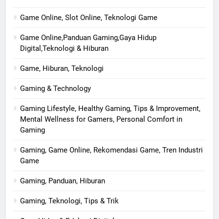
Game Online, Slot Online, Teknologi Game
Game Online,Panduan Gaming,Gaya Hidup
Digital,Teknologi & Hiburan
Game, Hiburan, Teknologi
Gaming & Technology
Gaming Lifestyle, Healthy Gaming, Tips & Improvement,
Mental Wellness for Gamers, Personal Comfort in
Gaming
Gaming, Game Online, Rekomendasi Game, Tren Industri
Game
Gaming, Panduan, Hiburan
Gaming, Teknologi, Tips & Trik