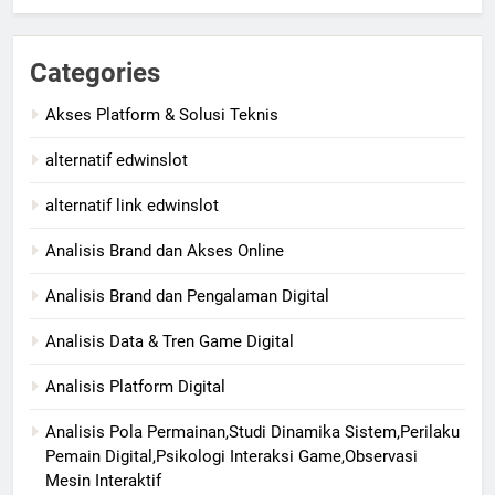
Categories
Akses Platform & Solusi Teknis
alternatif edwinslot
alternatif link edwinslot
Analisis Brand dan Akses Online
Analisis Brand dan Pengalaman Digital
Analisis Data & Tren Game Digital
Analisis Platform Digital
Analisis Pola Permainan,Studi Dinamika Sistem,Perilaku
Pemain Digital,Psikologi Interaksi Game,Observasi
Mesin Interaktif