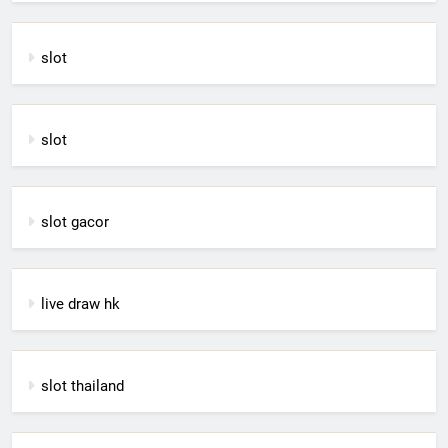
slot
slot
slot gacor
live draw hk
slot thailand