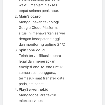
waktu, menjamin akses
cepat selama peak hour.
MainSlot.pro
Menggunakan teknologi
Google Cloud Platform,
situs ini menawarkan server
dengan kecepatan tinggi
dan monitoring uptime 24/7.
SpinZone.co.id
Telah terverifikasi secara
legal dan menerapkan
enkripsi end-to-end untuk
semua sesi pengguna,
termasuk saat transfer data
pada jam padat.
PlayServer.net.id
Mengadopsi arsitektur
microservices,