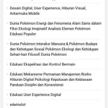
Desain Digital, User Experience, Hiburan Visual,
Antarmuka Mobile
Dunia Pokémon Energi dan Fenomena Alam Sains dalam
Fiksi Ekologi Imajinatif Analisis Elemen Pokémon
Edukasi Populer
Dunia Pokémon Interaksi Manusia & Pokémon Budaya
dan Kehidupan Sosial Pokémon Ekologi dan Kehidupan
Sehari-hari Filosofi Dunia Pokémon
Edukasi Ekspektasi dan Kontrol Bermain
Edukasi Mekanisme Permainan Manajemen Risiko
Hiburan Digital Psikologi Keputusan dan Kebiasaan
Panduan Disiplin dan Konsistensi
Edukasi User Experience Digital
edwinslot