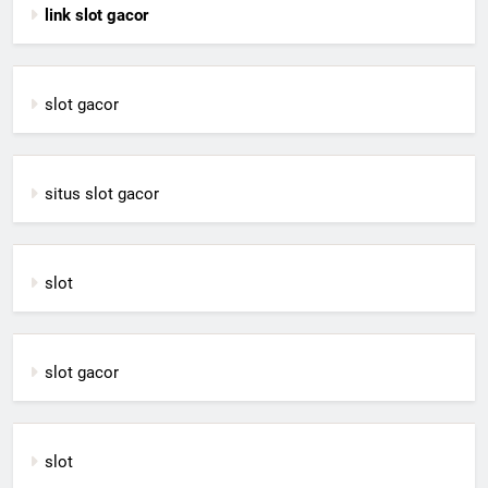
link slot gacor
slot gacor
situs slot gacor
slot
slot gacor
slot