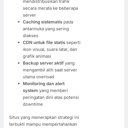
mendistribusikan trafik
secara merata ke beberapa
server
Caching sistematis
pada
antarmuka yang sering
diakses
CDN untuk file statis
seperti
ikon visual, suara latar, dan
grafik animasi
Backup server aktif
yang
mengambil alih saat server
utama overload
Monitoring dan alert
system
yang memberi
peringatan dini atas potensi
downtime
Situs yang menerapkan strategi ini
terbukti mampu mempertahankan