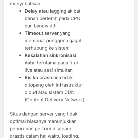
menyebabkan:
Delay atau lagging
akibat
beban berlebih pada CPU
dan bandwidth
Timeout server
yang
membuat pengguna gagal
terhubung ke sistem
Kesalahan sinkronisasi
data
, terutama pada fitur
live atau sesi simultan
Risiko crash
bila tidak
ditopang oleh infrastruktur
cloud atau sistem CDN
(Content Delivery Network)
Situs dengan server yang tidak
optimal biasanya menunjukkan
penurunan performa secara
drastis dalam hal waktu loading,