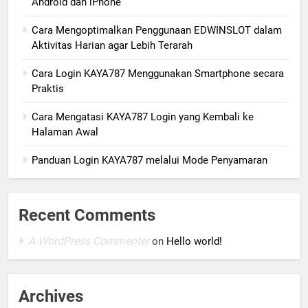
Android dan iPhone
Cara Mengoptimalkan Penggunaan EDWINSLOT dalam
Aktivitas Harian agar Lebih Terarah
Cara Login KAYA787 Menggunakan Smartphone secara
Praktis
Cara Mengatasi KAYA787 Login yang Kembali ke
Halaman Awal
Panduan Login KAYA787 melalui Mode Penyamaran
Recent Comments
A WordPress Commenter
on
Hello world!
Archives