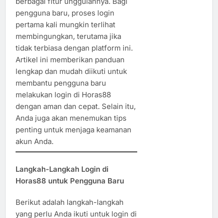
berbagai fitur unggulannya. Bagi
pengguna baru, proses login
pertama kali mungkin terlihat
membingungkan, terutama jika
tidak terbiasa dengan platform ini.
Artikel ini memberikan panduan
lengkap dan mudah diikuti untuk
membantu pengguna baru
melakukan login di Horas88
dengan aman dan cepat. Selain itu,
Anda juga akan menemukan tips
penting untuk menjaga keamanan
akun Anda.
Langkah-Langkah Login di
Horas88 untuk Pengguna Baru
Berikut adalah langkah-langkah
yang perlu Anda ikuti untuk login di