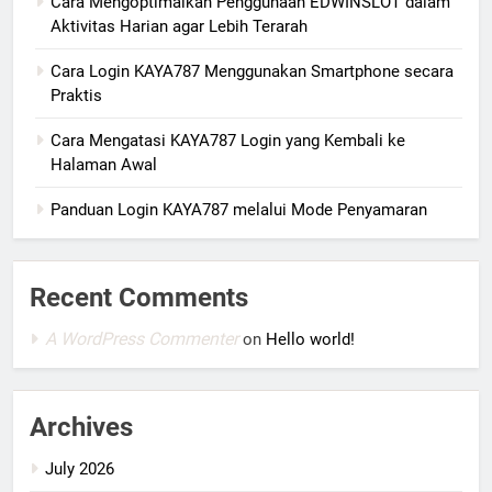
Cara Mengoptimalkan Penggunaan EDWINSLOT dalam
Aktivitas Harian agar Lebih Terarah
Cara Login KAYA787 Menggunakan Smartphone secara
Praktis
Cara Mengatasi KAYA787 Login yang Kembali ke
Halaman Awal
Panduan Login KAYA787 melalui Mode Penyamaran
Recent Comments
A WordPress Commenter
on
Hello world!
Archives
July 2026