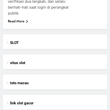
verifikasi dua langkah, dan selalu
berhati-hati saat login di perangkat
publik.
Read More
SLOT
situs slot
toto macau
link slot gacor