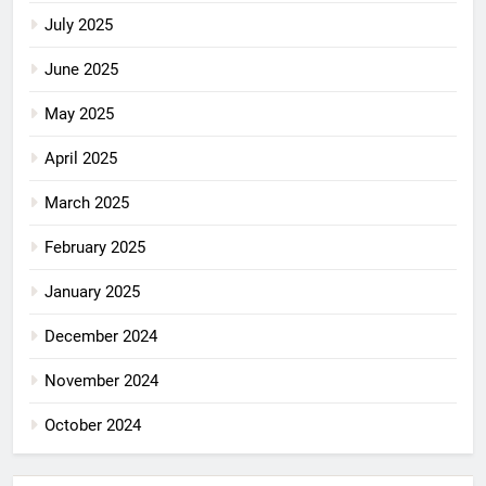
July 2025
June 2025
May 2025
April 2025
March 2025
February 2025
January 2025
December 2024
November 2024
October 2024