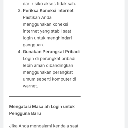
dari risiko akses tidak sah.
Periksa Koneksi Internet
Pastikan Anda
menggunakan koneksi
internet yang stabil saat
login untuk menghindari
gangguan.
Gunakan Perangkat Pribadi
Login di perangkat pribadi
lebih aman dibandingkan
menggunakan perangkat
umum seperti komputer di
warnet.
Mengatasi Masalah Login untuk
Pengguna Baru
Jika Anda mengalami kendala saat