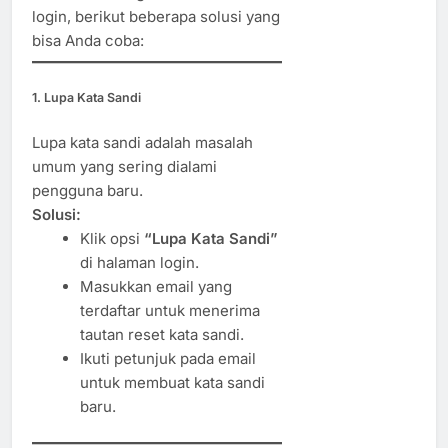
login, berikut beberapa solusi yang
bisa Anda coba:
1. Lupa Kata Sandi
Lupa kata sandi adalah masalah
umum yang sering dialami
pengguna baru.
Solusi:
Klik opsi
“Lupa Kata Sandi”
di halaman login.
Masukkan email yang
terdaftar untuk menerima
tautan reset kata sandi.
Ikuti petunjuk pada email
untuk membuat kata sandi
baru.