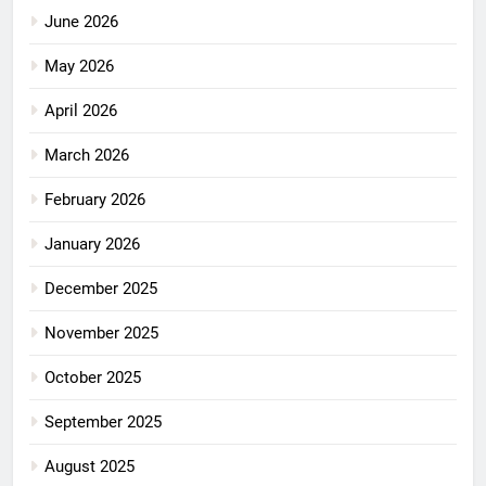
June 2026
May 2026
April 2026
March 2026
February 2026
January 2026
December 2025
November 2025
October 2025
September 2025
August 2025