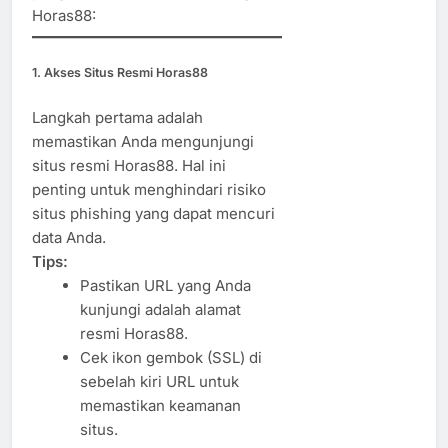
Horas88:
1. Akses Situs Resmi Horas88
Langkah pertama adalah
memastikan Anda mengunjungi
situs resmi Horas88. Hal ini
penting untuk menghindari risiko
situs phishing yang dapat mencuri
data Anda.
Tips:
Pastikan URL yang Anda
kunjungi adalah alamat
resmi Horas88.
Cek ikon gembok (SSL) di
sebelah kiri URL untuk
memastikan keamanan
situs.