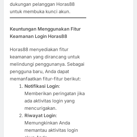
dukungan pelanggan Horas88
untuk membuka kunci akun.
Keuntungan Menggunakan Fitur
Keamanan Login Horas88
Horas88 menyediakan fitur
keamanan yang dirancang untuk
melindungi penggunanya. Sebagai
pengguna baru, Anda dapat
memanfaatkan fitur-fitur berikut:
Notifikasi Login
:
Memberikan peringatan jika
ada aktivitas login yang
mencurigakan.
Riwayat Login
:
Memungkinkan Anda
memantau aktivitas login