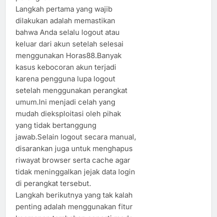
Langkah pertama yang wajib
dilakukan adalah memastikan
bahwa Anda selalu logout atau
keluar dari akun setelah selesai
menggunakan Horas88.Banyak
kasus kebocoran akun terjadi
karena pengguna lupa logout
setelah menggunakan perangkat
umum.Ini menjadi celah yang
mudah dieksploitasi oleh pihak
yang tidak bertanggung
jawab.Selain logout secara manual,
disarankan juga untuk menghapus
riwayat browser serta cache agar
tidak meninggalkan jejak data login
di perangkat tersebut.
Langkah berikutnya yang tak kalah
penting adalah menggunakan fitur