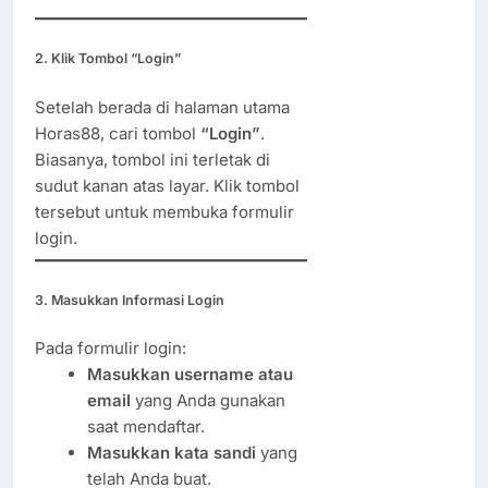
2. Klik Tombol “Login”
Setelah berada di halaman utama
Horas88, cari tombol
“Login”
.
Biasanya, tombol ini terletak di
sudut kanan atas layar. Klik tombol
tersebut untuk membuka formulir
login.
3. Masukkan Informasi Login
Pada formulir login:
Masukkan username atau
email
yang Anda gunakan
saat mendaftar.
Masukkan kata sandi
yang
telah Anda buat.