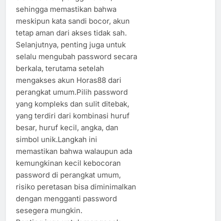
sehingga memastikan bahwa
meskipun kata sandi bocor, akun
tetap aman dari akses tidak sah.
Selanjutnya, penting juga untuk
selalu mengubah password secara
berkala, terutama setelah
mengakses akun Horas88 dari
perangkat umum.Pilih password
yang kompleks dan sulit ditebak,
yang terdiri dari kombinasi huruf
besar, huruf kecil, angka, dan
simbol unik.Langkah ini
memastikan bahwa walaupun ada
kemungkinan kecil kebocoran
password di perangkat umum,
risiko peretasan bisa diminimalkan
dengan mengganti password
sesegera mungkin.