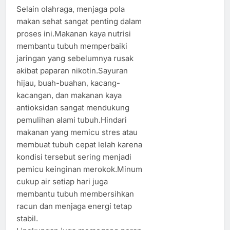
Selain olahraga, menjaga pola
makan sehat sangat penting dalam
proses ini.Makanan kaya nutrisi
membantu tubuh memperbaiki
jaringan yang sebelumnya rusak
akibat paparan nikotin.Sayuran
hijau, buah-buahan, kacang-
kacangan, dan makanan kaya
antioksidan sangat mendukung
pemulihan alami tubuh.Hindari
makanan yang memicu stres atau
membuat tubuh cepat lelah karena
kondisi tersebut sering menjadi
pemicu keinginan merokok.Minum
cukup air setiap hari juga
membantu tubuh membersihkan
racun dan menjaga energi tetap
stabil.