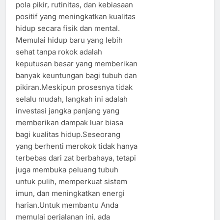
pola pikir, rutinitas, dan kebiasaan
positif yang meningkatkan kualitas
hidup secara fisik dan mental.
Memulai hidup baru yang lebih
sehat tanpa rokok adalah
keputusan besar yang memberikan
banyak keuntungan bagi tubuh dan
pikiran.Meskipun prosesnya tidak
selalu mudah, langkah ini adalah
investasi jangka panjang yang
memberikan dampak luar biasa
bagi kualitas hidup.Seseorang
yang berhenti merokok tidak hanya
terbebas dari zat berbahaya, tetapi
juga membuka peluang tubuh
untuk pulih, memperkuat sistem
imun, dan meningkatkan energi
harian.Untuk membantu Anda
memulai perjalanan ini, ada