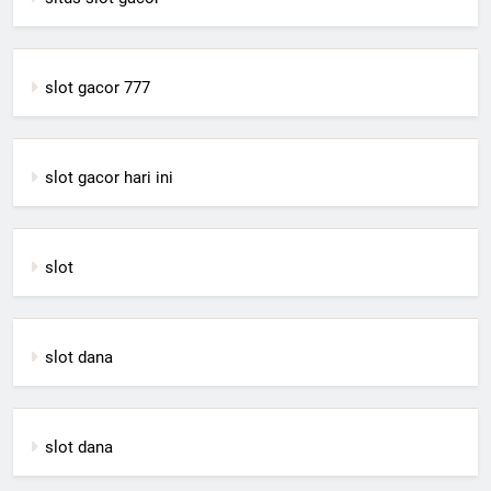
slot gacor 777
slot gacor hari ini
slot
slot dana
slot dana