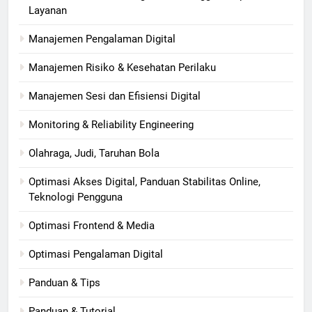
Layanan
Manajemen Pengalaman Digital
Manajemen Risiko & Kesehatan Perilaku
Manajemen Sesi dan Efisiensi Digital
Monitoring & Reliability Engineering
Olahraga, Judi, Taruhan Bola
Optimasi Akses Digital, Panduan Stabilitas Online,
Teknologi Pengguna
Optimasi Frontend & Media
Optimasi Pengalaman Digital
Panduan & Tips
Panduan & Tutorial