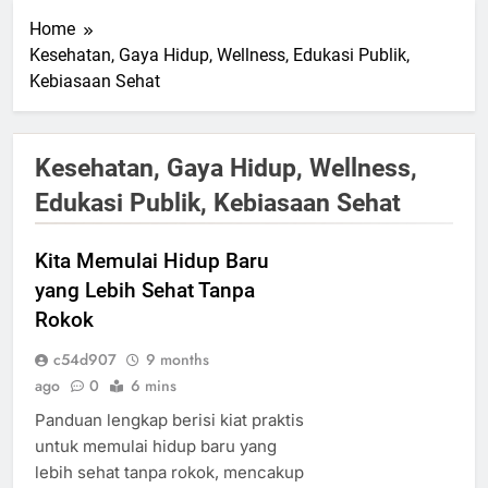
Home
Kesehatan, Gaya Hidup, Wellness, Edukasi Publik,
Kebiasaan Sehat
Kesehatan, Gaya Hidup, Wellness,
Edukasi Publik, Kebiasaan Sehat
Kita Memulai Hidup Baru
yang Lebih Sehat Tanpa
Rokok
c54d907
9 months
ago
0
6 mins
Panduan lengkap berisi kiat praktis
untuk memulai hidup baru yang
lebih sehat tanpa rokok, mencakup