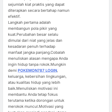
sejumlah kiat praktis yang dapat
diterapkan secara bertahap namun
efektif.
Langkah pertama adalah
membangun pola pikir yang
kuat.Perubahan besar selalu
dimulai dari niat yang jelas dan
kesadaran penuh terhadap
manfaat jangka panjang.Cobalah
menuliskan alasan mengapa Anda
ingin hidup tanpa rokok.Mungkin
demi
POKEMON787 LOGIN
,
keluarga, kebersihan lingkungan,
atau kualitas hidup yang lebih
baik.Menuliskan motivasi ini
membantu Anda tetap fokus
terutama ketika dorongan untuk
merokok muncul.Motivasi yang