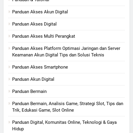
Panduan Akses Akun Digital
Panduan Akses Digital
Panduan Akses Multi Perangkat
Panduan Akses Platform Optimasi Jaringan dan Server
Keamanan Akun Digital Tips dan Solusi Teknis
Panduan Akses Smartphone
Panduan Akun Digital
Panduan Bermain
Panduan Bermain, Analisis Game, Strategi Slot, Tips dan
Trik, Edukasi Game, Slot Online
Panduan Digital, Komunitas Online, Teknologi & Gaya
Hidup