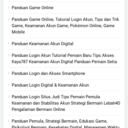
Panduan Game Online
Panduan Game Online, Tutorial Login Akun, Tips dan Trik
Game, Keamanan Akun Game, Pokémon Online, Game
Mobile
Panduan Keamanan Akun Digital
Panduan Login Akun Tutorial Pemain Baru Tips Akses
Kaya787 Keamanan Akun Digital Panduan Pemain Setia
Panduan Login dan Akses Smartphone
Panduan Login Digital & Keamanan Akun
Panduan Login Situs Judi Tips Pemain Pemula
Keamanan dan Stabilitas Akun Strategi Bermain Lebah4D
Pengalaman Bermain Online
Panduan Pemula, Strategi Bermain, Edukasi Game,
Psikologi Bermain, Kesehatan Digital, Manajemen Waktu