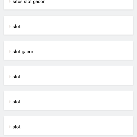
situs slot gacor
slot
slot gacor
slot
slot
slot