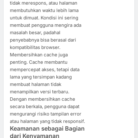
tidak merespons, atau halaman
membutuhkan waktu lebih lama
untuk dimuat. Kondisi ini sering
membuat pengguna mengira ada
masalah besar, padahal
penyebabnya bisa berasal dari
kompatibilitas browser.
Membersihkan cache juga
penting. Cache membantu
mempercepat akses, tetapi data
lama yang tersimpan kadang
membuat halaman tidak
menampilkan versi terbaru.
Dengan membersihkan cache
secara berkala, pengguna dapat
mengurangi risiko tampilan error
atau halaman yang tidak responsif.
Keamanan sebagai Bagian
dari Kenyamanan