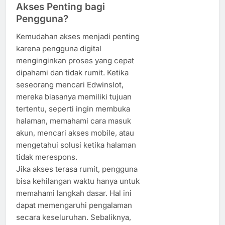
Akses Penting bagi
Pengguna?
Kemudahan akses menjadi penting
karena pengguna digital
menginginkan proses yang cepat
dipahami dan tidak rumit. Ketika
seseorang mencari Edwinslot,
mereka biasanya memiliki tujuan
tertentu, seperti ingin membuka
halaman, memahami cara masuk
akun, mencari akses mobile, atau
mengetahui solusi ketika halaman
tidak merespons.
Jika akses terasa rumit, pengguna
bisa kehilangan waktu hanya untuk
memahami langkah dasar. Hal ini
dapat memengaruhi pengalaman
secara keseluruhan. Sebaliknya,