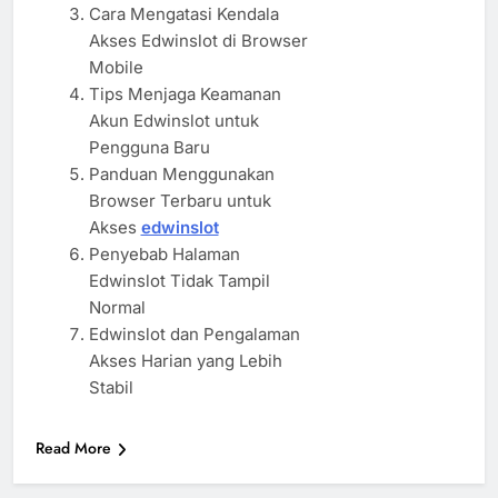
Cara Mengatasi Kendala
Akses Edwinslot di Browser
Mobile
Tips Menjaga Keamanan
Akun Edwinslot untuk
Pengguna Baru
Panduan Menggunakan
Browser Terbaru untuk
Akses
edwinslot
Penyebab Halaman
Edwinslot Tidak Tampil
Normal
Edwinslot dan Pengalaman
Akses Harian yang Lebih
Stabil
Read More