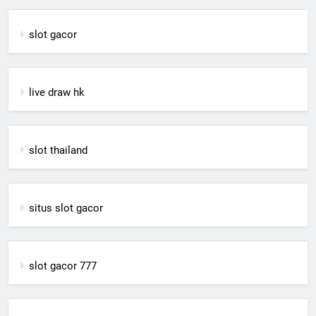
slot gacor
live draw hk
slot thailand
situs slot gacor
slot gacor 777