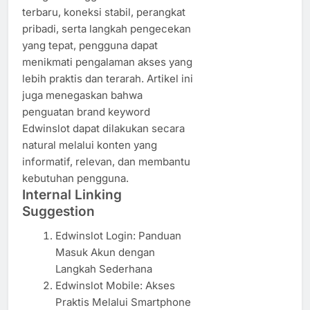
terbaru, koneksi stabil, perangkat
pribadi, serta langkah pengecekan
yang tepat, pengguna dapat
menikmati pengalaman akses yang
lebih praktis dan terarah. Artikel ini
juga menegaskan bahwa
penguatan brand keyword
Edwinslot dapat dilakukan secara
natural melalui konten yang
informatif, relevan, dan membantu
kebutuhan pengguna.
Internal Linking
Suggestion
Edwinslot Login: Panduan
Masuk Akun dengan
Langkah Sederhana
Edwinslot Mobile: Akses
Praktis Melalui Smartphone