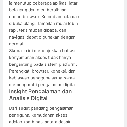
ia menutup beberapa aplikasi latar
belakang dan membersihkan
cache browser. Kemudian halaman
dibuka ulang. Tampilan mulai lebih
rapi, teks mudah dibaca, dan
navigasi dapat digunakan dengan
normal.
Skenario ini menunjukkan bahwa
kenyamanan akses tidak hanya
bergantung pada sistem platform.
Perangkat, browser, koneksi, dan
kebiasaan pengguna sama-sama
memengaruhi pengalaman digital.
Insight Pengalaman dan
Analisis Digital
Dari sudut pandang pengalaman
pengguna, kemudahan akses
adalah kombinasi antara desain