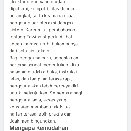
struktur menu yang mudah
dipahami, kompatibilitas dengan
perangkat, serta keamanan saat
pengguna berinteraksi dengan
sistem. Karena itu, pembahasan
tentang Edwinslot perlu dilihat
secara menyeluruh, bukan hanya
dari satu sisi teknis.
Bagi pengguna baru, pengalaman
pertama sangat menentukan. Jika
halaman mudah dibuka, instruksi
jelas, dan tampilan terasa rapi,
pengguna akan lebih percaya diri
untuk melanjutkan. Sementara bagi
pengguna lama, akses yang
konsisten membantu aktivitas
harian terasa lebih praktis dan
tidak membingungkan.
Mengapa Kemudahan