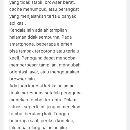
yang tidak stabil, browser berat,
cache menumpuk, atau perangkat
yang menjalankan terlalu banyak
aplikasi.
Kendala lain adalah tampilan
halaman tidak sempurna. Pada
smartphone, beberapa elemen
bisa tampak terpotong atau terlalu
kecil. Pengguna dapat mencoba
memperbesar tampilan, mengubah
orientasi layar, atau menggunakan
browser lain.
Ada juga kondisi ketika halaman
tidak merespons setelah pengguna
menekan tombol tertentu. Dalam
situasi seperti ini, jangan menekan
tombol berulang kali. Tunggu
beberapa saat, periksa koneksi,
lalu muat ulang halaman jika