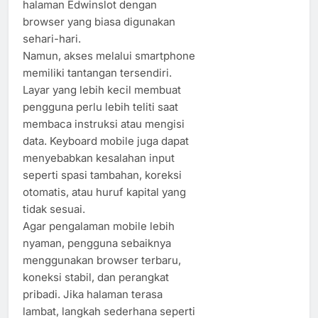
halaman Edwinslot dengan
browser yang biasa digunakan
sehari-hari.
Namun, akses melalui smartphone
memiliki tantangan tersendiri.
Layar yang lebih kecil membuat
pengguna perlu lebih teliti saat
membaca instruksi atau mengisi
data. Keyboard mobile juga dapat
menyebabkan kesalahan input
seperti spasi tambahan, koreksi
otomatis, atau huruf kapital yang
tidak sesuai.
Agar pengalaman mobile lebih
nyaman, pengguna sebaiknya
menggunakan browser terbaru,
koneksi stabil, dan perangkat
pribadi. Jika halaman terasa
lambat, langkah sederhana seperti