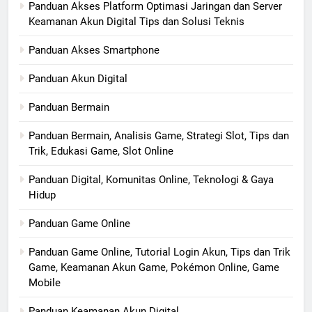
Panduan Akses Platform Optimasi Jaringan dan Server
Keamanan Akun Digital Tips dan Solusi Teknis
Panduan Akses Smartphone
Panduan Akun Digital
Panduan Bermain
Panduan Bermain, Analisis Game, Strategi Slot, Tips dan
Trik, Edukasi Game, Slot Online
Panduan Digital, Komunitas Online, Teknologi & Gaya
Hidup
Panduan Game Online
Panduan Game Online, Tutorial Login Akun, Tips dan Trik
Game, Keamanan Akun Game, Pokémon Online, Game
Mobile
Panduan Keamanan Akun Digital