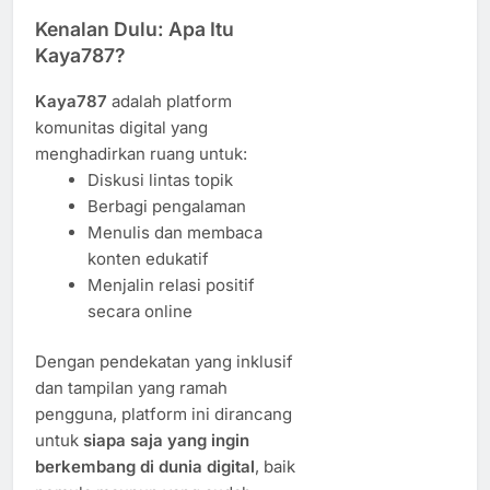
Kenalan Dulu: Apa Itu
Kaya787?
Kaya787
adalah platform
komunitas digital yang
menghadirkan ruang untuk:
Diskusi lintas topik
Berbagi pengalaman
Menulis dan membaca
konten edukatif
Menjalin relasi positif
secara online
Dengan pendekatan yang inklusif
dan tampilan yang ramah
pengguna, platform ini dirancang
untuk
siapa saja yang ingin
berkembang di dunia digital
, baik