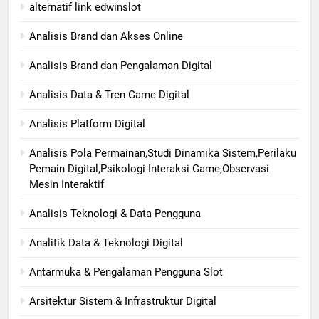
alternatif link edwinslot
Analisis Brand dan Akses Online
Analisis Brand dan Pengalaman Digital
Analisis Data & Tren Game Digital
Analisis Platform Digital
Analisis Pola Permainan,Studi Dinamika Sistem,Perilaku
Pemain Digital,Psikologi Interaksi Game,Observasi
Mesin Interaktif
Analisis Teknologi & Data Pengguna
Analitik Data & Teknologi Digital
Antarmuka & Pengalaman Pengguna Slot
Arsitektur Sistem & Infrastruktur Digital