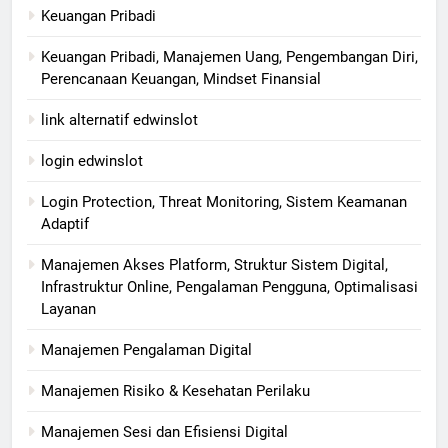
Keuangan Pribadi
Keuangan Pribadi, Manajemen Uang, Pengembangan Diri,
Perencanaan Keuangan, Mindset Finansial
link alternatif edwinslot
login edwinslot
Login Protection, Threat Monitoring, Sistem Keamanan
Adaptif
Manajemen Akses Platform, Struktur Sistem Digital,
Infrastruktur Online, Pengalaman Pengguna, Optimalisasi
Layanan
Manajemen Pengalaman Digital
Manajemen Risiko & Kesehatan Perilaku
Manajemen Sesi dan Efisiensi Digital