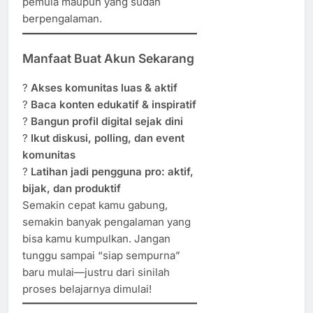
pemula maupun yang sudah
berpengalaman.
Manfaat Buat Akun Sekarang
?
Akses komunitas luas & aktif
?
Baca konten edukatif & inspiratif
?
Bangun profil digital sejak dini
?
Ikut diskusi, polling, dan event
komunitas
?
Latihan jadi pengguna pro: aktif,
bijak, dan produktif
Semakin cepat kamu gabung,
semakin banyak pengalaman yang
bisa kamu kumpulkan. Jangan
tunggu sampai “siap sempurna”
baru mulai—justru dari sinilah
proses belajarnya dimulai!