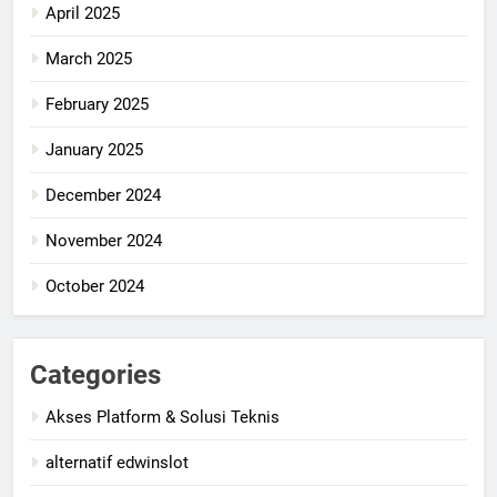
April 2025
March 2025
February 2025
January 2025
December 2024
November 2024
October 2024
Categories
Akses Platform & Solusi Teknis
alternatif edwinslot