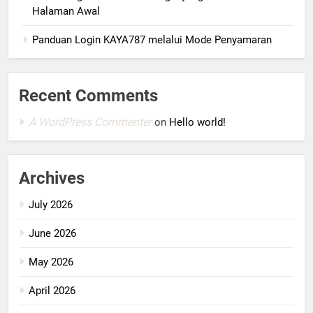
Halaman Awal
Panduan Login KAYA787 melalui Mode Penyamaran
Recent Comments
A WordPress Commenter
on
Hello world!
Archives
July 2026
June 2026
May 2026
April 2026