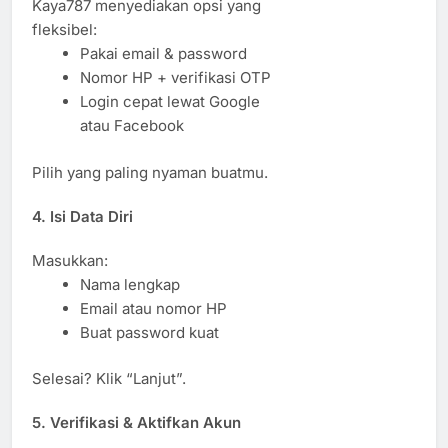
Kaya787 menyediakan opsi yang
fleksibel:
Pakai email & password
Nomor HP + verifikasi OTP
Login cepat lewat Google
atau Facebook
Pilih yang paling nyaman buatmu.
4. Isi Data Diri
Masukkan:
Nama lengkap
Email atau nomor HP
Buat password kuat
Selesai? Klik “Lanjut”.
5. Verifikasi & Aktifkan Akun