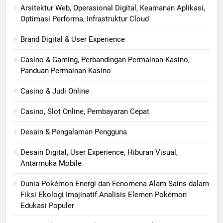
Arsitektur Web, Operasional Digital, Keamanan Aplikasi,
Optimasi Performa, Infrastruktur Cloud
Brand Digital & User Experience
Casino & Gaming, Perbandingan Permainan Kasino,
Panduan Permainan Kasino
Casino & Judi Online
Casino, Slot Online, Pembayaran Cepat
Desain & Pengalaman Pengguna
Desain Digital, User Experience, Hiburan Visual,
Antarmuka Mobile
Dunia Pokémon Energi dan Fenomena Alam Sains dalam
Fiksi Ekologi Imajinatif Analisis Elemen Pokémon
Edukasi Populer