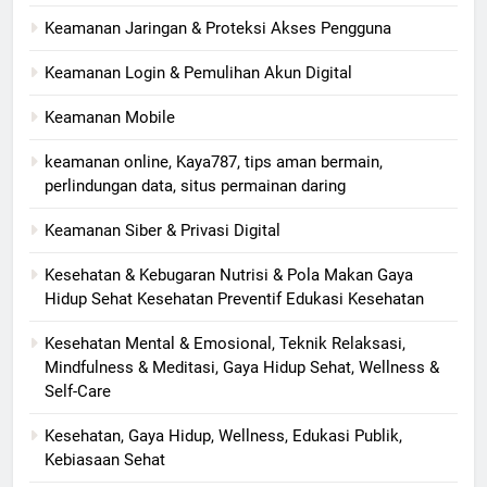
Keamanan Jaringan & Proteksi Akses Pengguna
Keamanan Login & Pemulihan Akun Digital
Keamanan Mobile
keamanan online, Kaya787, tips aman bermain,
perlindungan data, situs permainan daring
Keamanan Siber & Privasi Digital
Kesehatan & Kebugaran Nutrisi & Pola Makan Gaya
Hidup Sehat Kesehatan Preventif Edukasi Kesehatan
Kesehatan Mental & Emosional, Teknik Relaksasi,
Mindfulness & Meditasi, Gaya Hidup Sehat, Wellness &
Self-Care
Kesehatan, Gaya Hidup, Wellness, Edukasi Publik,
Kebiasaan Sehat