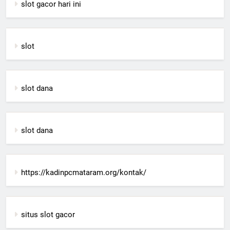
slot gacor hari ini
slot
slot dana
slot dana
https://kadinpcmataram.org/kontak/
situs slot gacor